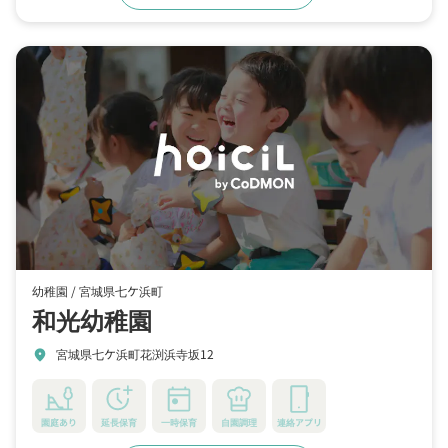
幼稚園 /
宮城県七ケ浜町
和光幼稚園
宮城県七ケ浜町花渕浜寺坂12
location_on
園庭あり
延長保育
一時保育
自園調理
連絡アプリ