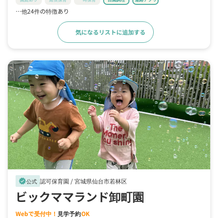
…他24件の特徴あり
気になるリストに追加する
詳細をみる
認可保育園 /
宮城県仙台市若林区
verified
公式
ビックママランド卸町園
Webで受付中！
見学予約
OK