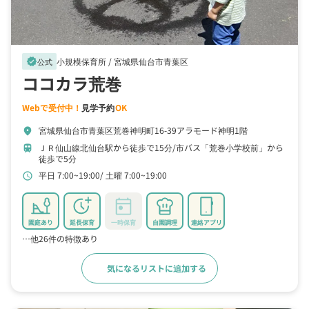
小規模保育所 /
宮城県仙台市青葉区
verified
公式
ココカラ荒巻
Webで受付中！
見学予約
OK
宮城県仙台市青葉区荒巻神明町16-39アラモード神明1階
location_on
ＪＲ仙山線北仙台駅から徒歩で15分
市バス「荒巻小学校前」から
train
徒歩で5分
平日 7:00~19:00
土曜 7:00~19:00
schedule
園庭あり
延長保育
一時保育
自園調理
連絡アプリ
…他26件の特徴あり
気になるリストに追加する
詳細をみる