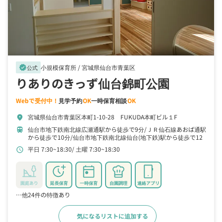
小規模保育所 /
宮城県仙台市青葉区
verified
公式
りありのきっず仙台錦町公園
Webで受付中！
見学予約
OK
一時保育相談
OK
宮城県仙台市青葉区本町1-10-28 FUKUDA本町ビル１F
location_on
仙台市地下鉄南北線広瀬通駅から徒歩で9分
ＪＲ仙石線あおば通駅
train
から徒歩で10分
仙台市地下鉄南北線仙台(地下鉄)駅から徒歩で12
分
平日 7:30~18:30
土曜 7:30~18:30
schedule
園庭あり
延長保育
一時保育
自園調理
連絡アプリ
…他24件の特徴あり
気になるリストに追加する
詳細をみる