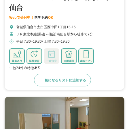
仙台
Webで受付中！
見学予約
OK
宮城県仙台市太白区西中田1丁目16-15
location_on
ＪＲ東北本線(黒磯－仙台)南仙台駅から徒歩で7分
train
平日 7:30~19:30
土曜 7:30~19:30
schedule
園庭あり
延長保育
一時保育
自園調理
連絡アプリ
…他24件の特徴あり
気になるリストに追加する
詳細をみる