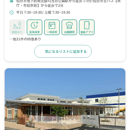
仙台市地下鉄南北線勾当台公園駅から徒歩で3分
仙台市営バス【県
train
庁・市役所前】から徒歩で2分
平日 7:30~19:30
土曜 7:30~19:30
schedule
園庭あり
延長保育
一時保育
自園調理
連絡アプリ
…他31件の特徴あり
気になるリストに追加する
詳細をみる