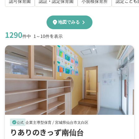
認可保育園
認証・認定保育園
小規模保育所
認定こども
chevron_right
location_on
地図でみる
1290
件中
1～10件を表示
企業主導型保育 /
宮城県仙台市太白区
verified
公式
りありのきっず南仙台