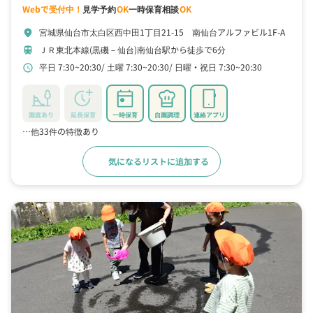
Webで受付中！
見学予約
OK
一時保育相談
OK
宮城県仙台市太白区西中田1丁目21-15 南仙台アルファビル1F-A
location_on
ＪＲ東北本線(黒磯－仙台)南仙台駅から徒歩で6分
train
平日 7:30~20:30
土曜 7:30~20:30
日曜・祝日 7:30~20:30
schedule
園庭あり
延長保育
一時保育
自園調理
連絡アプリ
…他33件の特徴あり
気になるリストに追加する
詳細をみる