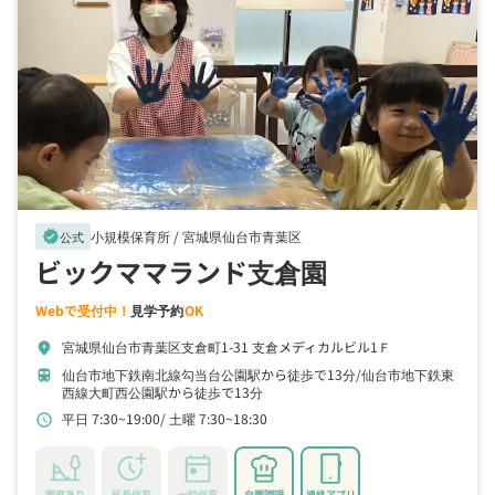
小規模保育所 /
宮城県仙台市青葉区
verified
公式
ビックママランド支倉園
Webで受付中！
見学予約
OK
宮城県仙台市青葉区支倉町1-31 支倉メディカルビル1Ｆ
location_on
仙台市地下鉄南北線勾当台公園駅から徒歩で13分
仙台市地下鉄東
train
西線大町西公園駅から徒歩で13分
平日 7:30~19:00
土曜 7:30~18:30
schedule
園庭あり
延長保育
一時保育
自園調理
連絡アプリ