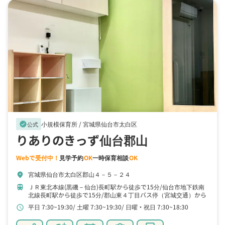
小規模保育所 /
宮城県仙台市太白区
verified
公式
りありのきっず仙台郡山
Webで受付中！
見学予約
OK
一時保育相談
OK
宮城県仙台市太白区郡山４－５－２４
location_on
ＪＲ東北本線(黒磯－仙台)長町駅から徒歩で15分
仙台市地下鉄南
train
北線長町駅から徒歩で15分
郡山東４丁目バス停（宮城交通）から
バスで3分
平日 7:30~19:30
土曜 7:30~19:30
日曜・祝日 7:30~18:30
schedule