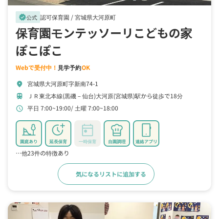
認可保育園 /
宮城県大河原町
verified
公式
保育園モンテッソーリこどもの家
ぽこぽこ
Webで受付中！
見学予約
OK
宮城県大河原町字新南74-1
location_on
ＪＲ東北本線(黒磯－仙台)大河原(宮城県)駅から徒歩で18分
train
平日 7:00~19:00
土曜 7:00~18:00
schedule
園庭あり
延長保育
一時保育
自園調理
連絡アプリ
…他23件の特徴あり
気になるリストに追加する
詳細をみる