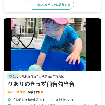
気になるリストに追加する
詳細をみる
小規模保育所 /
宮城県仙台市青葉区
verified
公式
りありのきっず仙台勾当台
Webで受付中！
見学予約
OK
宮城県仙台市青葉区上杉1-4-10庄建上杉ビル１F
location_on