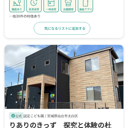
園庭あり
延長保育
一時保育
自園調理
連絡アプリ
…他30件の特徴あり
気になるリストに追加する
詳細をみる
認定こども園 /
宮城県仙台市太白区
verified
公式
りありのきっず 探究と体験の杜