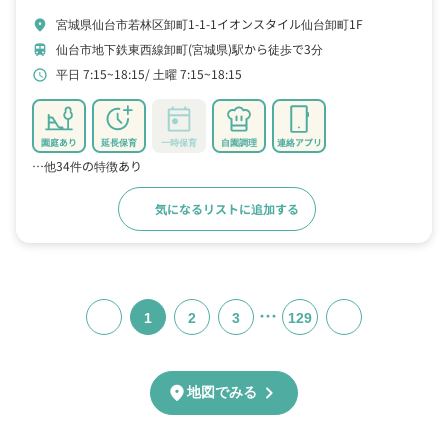
宮城県仙台市若林区卸町1-1-1イオンスタイル仙台卸町1F
location_on
仙台市地下鉄東西線卸町(宮城県)駅から徒歩で3分
train
平日 7:15~18:15
土曜 7:15~18:15
schedule
園庭あり
延長保育
一時保育
自園調理
連絡アプリ
…他34件の特徴あり
気になるリストに追加する
詳細をみる
…
1
2
3
129
chevron_right
location_on
地図でみる