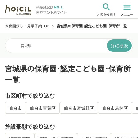
search
menu
No.1
掲載施設数
園見学の予約サイト
地図から探す
メニュー
保育園探し・見学予約TOP
宮城県の保育園･認定こども園･保育所一覧
chevron_right
詳細検索
宮城県
宮城県の保育園･認定こども園･保育所
一覧
市区町村で絞り込む
仙台市
仙台市青葉区
仙台市宮城野区
仙台市若林区
施設形態で絞り込む