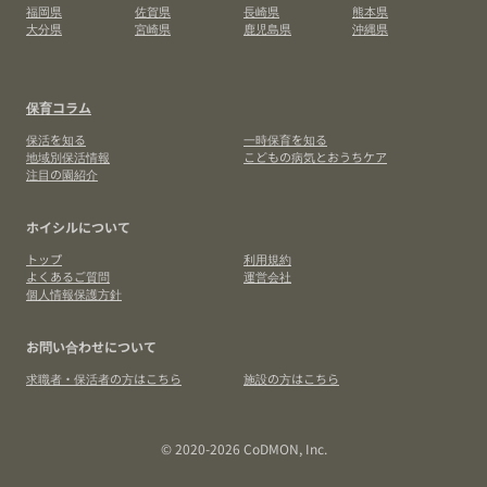
福岡県
佐賀県
長崎県
熊本県
大分県
宮崎県
鹿児島県
沖縄県
保育コラム
保活を知る
一時保育を知る
地域別保活情報
こどもの病気とおうちケア
注目の園紹介
ホイシルについて
トップ
利用規約
よくあるご質問
運営会社
個人情報保護方針
お問い合わせについて
求職者・保活者の方はこちら
施設の方はこちら
© 2020-2026 CoDMON, Inc.