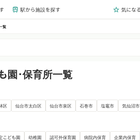
す
駅から施設を探す
気にな
train
grade
一覧
も園･保育所一覧
林区
仙台市太白区
仙台市泉区
石巻市
塩竈市
気仙沼市
定こども園
幼稚園
認可外保育園
病院内保育
企業内保育