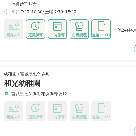
ら徒歩で12分
平日 7:30~18:30
土曜 7:30~18:30
schedule
…他24件
園庭あり
延長保育
一時保育
自園調理
連絡アプリ
幼稚園 /
宮城県七ケ浜町
和光幼稚園
宮城県七ケ浜町花渕浜寺坂12
location_on
園庭あり
延長保育
一時保育
自園調理
連絡アプリ