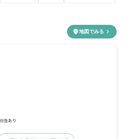
chevron_right
location_on
地図でみる
の特徴あり