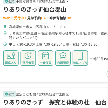
小規模保育所 /
宮城県仙台市太白区
公式
verified
りありのきっず仙台郡山
Webで受付中！
見学予約
OK
一時保育相談
OK
宮城県仙台市太白区郡山４－５－２４
location_on
ＪＲ東北本線(黒磯－仙台)長町駅から徒歩で15分
仙台市地下鉄南
train
通）からバスで3分
平日 7:30~19:30
土曜 7:30~19:30
日曜・祝日 7:30~18:30
schedule
…他30件
園庭あり
延長保育
一時保育
自園調理
連絡アプリ
認定こども園 /
宮城県仙台市太白区
公式
verified
りありのきっず 探究と体験の杜 仙台