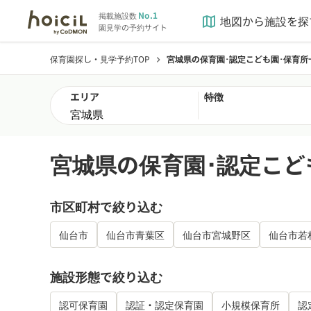
No.1
掲載施設数
地図から施設を探
map
園見学の予約サイト
保育園探し・見学予約TOP
宮城県の保育園･認定こども園･保育所
chevron_right
エリア
特徴
宮城県の保育園･認定こど
市区町村で絞り込む
仙台市
仙台市青葉区
仙台市宮城野区
仙台市若
施設形態で絞り込む
認可保育園
認証・認定保育園
小規模保育所
認