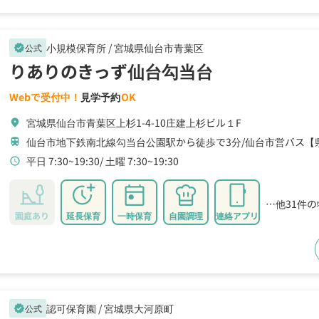
小規模保育所 /
宮城県仙台市青葉区
公式
verified
りありのきっず仙台勾当台
Webで受付中！
見学予約
OK
宮城県仙台市青葉区上杉1-4-10庄建上杉ビル１F
location_on
仙台市地下鉄南北線勾当台公園駅から徒歩で3分
仙台市営バス【
train
平日 7:30~19:30
土曜 7:30~19:30
schedule
…他31件
園庭あり
延長保育
一時保育
自園調理
連絡アプリ
認可保育園 /
宮城県大河原町
公式
verified