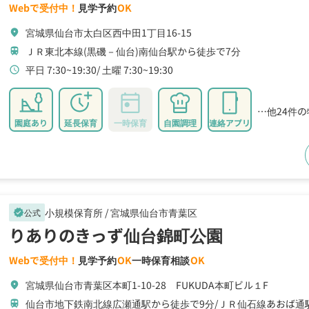
Webで受付中！
見学予約
OK
宮城県仙台市太白区西中田1丁目16-15
location_on
ＪＲ東北本線(黒磯－仙台)南仙台駅から徒歩で7分
train
平日 7:30~19:30
土曜 7:30~19:30
schedule
…他24件
園庭あり
延長保育
一時保育
自園調理
連絡アプリ
小規模保育所 /
宮城県仙台市青葉区
公式
verified
りありのきっず仙台錦町公園
Webで受付中！
見学予約
OK
一時保育相談
OK
宮城県仙台市青葉区本町1-10-28 FUKUDA本町ビル１F
location_on
仙台市地下鉄南北線広瀬通駅から徒歩で9分
ＪＲ仙石線あおば通
train