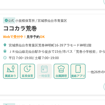
小規模保育所 /
宮城県仙台市青葉区
公式
verified
ココカラ荒巻
Webで受付中！
見学予約
OK
宮城県仙台市青葉区荒巻神明町16-39アラモード神明1階
location_on
ＪＲ仙山線北仙台駅から徒歩で15分
市バス「荒巻小学校前」から
train
平日 7:00~19:00
土曜 7:00~19:00
schedule
…他26件
園庭あり
延長保育
一時保育
自園調理
連絡アプリ