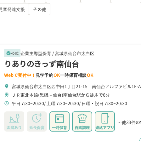
児童発達支援
その他
企業主導型保育 /
宮城県仙台市太白区
公式
verified
りありのきっず南仙台
Webで受付中！
見学予約
OK
一時保育相談
OK
宮城県仙台市太白区西中田1丁目21-15 南仙台アルファビル1F-A
location_on
ＪＲ東北本線(黒磯－仙台)南仙台駅から徒歩で6分
train
平日 7:30~20:30
土曜 7:30~20:30
日曜・祝日 7:30~20:30
schedule
…他33件
園庭あり
延長保育
一時保育
自園調理
連絡アプリ