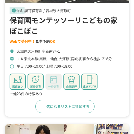
認可保育園 /
宮城県大河原町
verified
公式
保育園モンテッソーリこどもの家
ぽこぽこ
Webで受付中！
見学予約
OK
宮城県大河原町字新南74-1
location_on
ＪＲ東北本線(黒磯－仙台)大河原(宮城県)駅から徒歩で18分
train
平日 7:00~19:00
土曜 7:00~18:00
schedule
園庭あり
延長保育
一時保育
自園調理
連絡アプリ
…他23件の特徴あり
気になるリストに追加する
詳細をみる