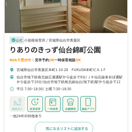
小規模保育所 /
宮城県仙台市青葉区
verified
公式
りありのきっず仙台錦町公園
Webで受付中！
見学予約
OK
一時保育相談
OK
宮城県仙台市青葉区本町1-10-28 FUKUDA本町ビル１F
location_on
仙台市地下鉄南北線広瀬通駅から徒歩で9分
ＪＲ仙石線あおば通駅
train
から徒歩で10分
仙台市地下鉄南北線仙台(地下鉄)駅から徒歩で12
分
平日 7:30~18:30
土曜 7:30~18:30
schedule
園庭あり
延長保育
一時保育
自園調理
連絡アプリ
…他24件の特徴あり
気になるリストに追加する
詳細をみる