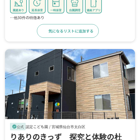
園庭あり
延長保育
一時保育
自園調理
連絡アプリ
…他30件の特徴あり
気になるリストに追加する
詳細をみる
認定こども園 /
宮城県仙台市太白区
verified
公式
りありのきっず 探究と体験の杜