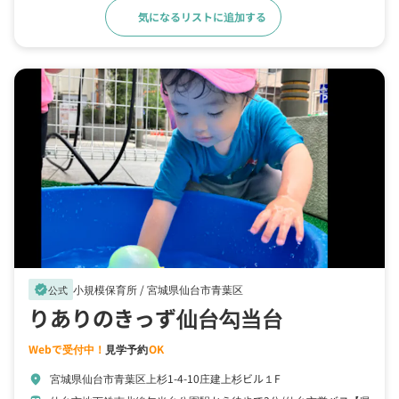
気になるリストに追加する
詳細をみる
小規模保育所 /
宮城県仙台市青葉区
verified
公式
りありのきっず仙台勾当台
Webで受付中！
見学予約
OK
宮城県仙台市青葉区上杉1-4-10庄建上杉ビル１F
location_on