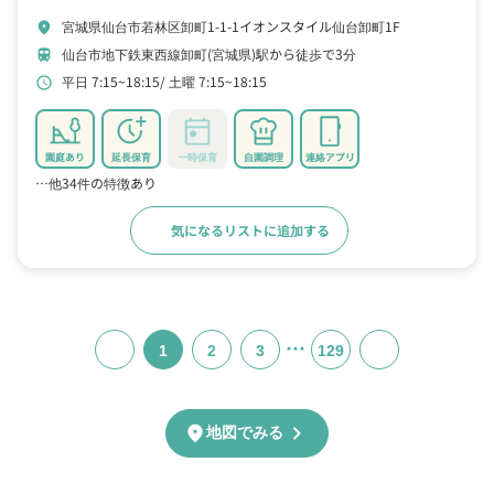
宮城県仙台市若林区卸町1-1-1イオンスタイル仙台卸町1F
location_on
仙台市地下鉄東西線卸町(宮城県)駅から徒歩で3分
train
平日 7:15~18:15
土曜 7:15~18:15
schedule
園庭あり
延長保育
一時保育
自園調理
連絡アプリ
…他34件の特徴あり
気になるリストに追加する
詳細をみる
…
1
2
3
129
chevron_right
location_on
地図でみる