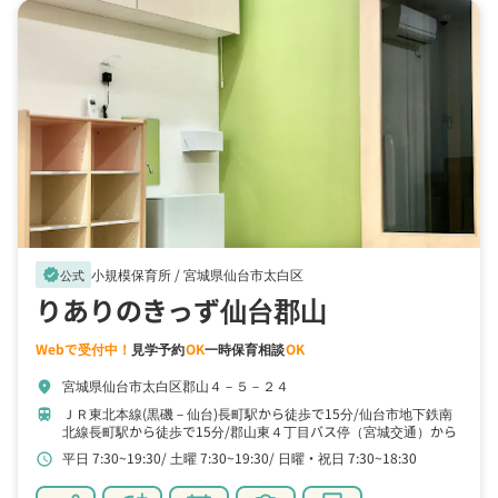
小規模保育所 /
宮城県仙台市太白区
verified
公式
りありのきっず仙台郡山
Webで受付中！
見学予約
OK
一時保育相談
OK
宮城県仙台市太白区郡山４－５－２４
location_on
ＪＲ東北本線(黒磯－仙台)長町駅から徒歩で15分
仙台市地下鉄南
train
北線長町駅から徒歩で15分
郡山東４丁目バス停（宮城交通）から
バスで3分
平日 7:30~19:30
土曜 7:30~19:30
日曜・祝日 7:30~18:30
schedule