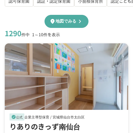
認可保育園
認証・認定保育園
小規模保育所
認定こども
chevron_right
location_on
地図でみる
1290
件中
1～10件を表示
企業主導型保育 /
宮城県仙台市太白区
verified
公式
りありのきっず南仙台