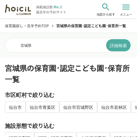
search
menu
No.1
掲載施設数
園見学の予約サイト
地図から探す
メニュー
保育園探し・見学予約TOP
宮城県の保育園･認定こども園･保育所一覧
chevron_right
詳細検索
宮城県
宮城県の保育園･認定こども園･保育所
一覧
市区町村で絞り込む
仙台市
仙台市青葉区
仙台市宮城野区
仙台市若林区
施設形態で絞り込む