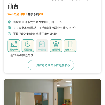
仙台
Webで受付中！
見学予約
OK
宮城県仙台市太白区西中田1丁目16-15
location_on
ＪＲ東北本線(黒磯－仙台)南仙台駅から徒歩で7分
train
平日 7:30~19:30
土曜 7:30~19:30
schedule
園庭あり
延長保育
一時保育
自園調理
連絡アプリ
…他24件の特徴あり
気になるリストに追加する
詳細をみる