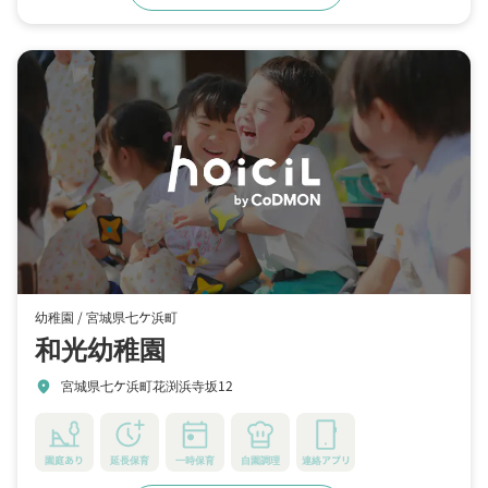
幼稚園 /
宮城県七ケ浜町
和光幼稚園
宮城県七ケ浜町花渕浜寺坂12
location_on
園庭あり
延長保育
一時保育
自園調理
連絡アプリ