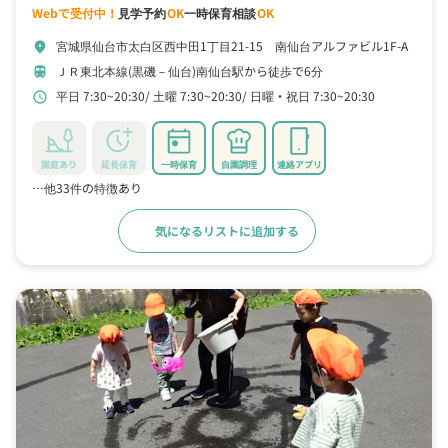
Webで受付中！
見学予約
OK
一時保育相談
OK
宮城県仙台市太白区西中田1丁目21-15 南仙台アルファビル1F-A
location_on
ＪＲ東北本線(黒磯－仙台)南仙台駅から徒歩で6分
train
平日 7:30~20:30
土曜 7:30~20:30
日曜・祝日 7:30~20:30
schedule
園庭あり
延長保育
一時保育
自園調理
連絡アプリ
…他33件の特徴あり
気になるリストに追加する
詳細をみる