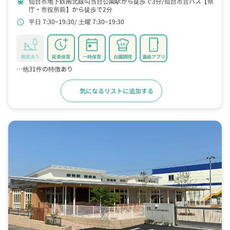
仙台市地下鉄南北線勾当台公園駅から徒歩で3分
仙台市営バス【県
train
庁・市役所前】から徒歩で2分
平日 7:30~19:30
土曜 7:30~19:30
schedule
園庭あり
延長保育
一時保育
自園調理
連絡アプリ
…他31件の特徴あり
気になるリストに追加する
詳細をみる