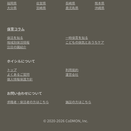
福岡県
佐賀県
長崎県
熊本県
大分県
宮崎県
鹿児島県
沖縄県
保育コラム
保活を知る
一時保育を知る
地域別保活情報
こどもの病気とおうちケア
注目の園紹介
ホイシルについて
トップ
利用規約
よくあるご質問
運営会社
個人情報保護方針
お問い合わせについて
求職者・保活者の方はこちら
施設の方はこちら
© 2020-2026 CoDMON, Inc.