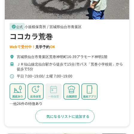
小規模保育所 /
宮城県仙台市青葉区
verified
公式
ココカラ荒巻
Webで受付中！
見学予約
OK
宮城県仙台市青葉区荒巻神明町16-39アラモード神明1階
location_on
ＪＲ仙山線北仙台駅から徒歩で15分
市バス「荒巻小学校前」から
train
徒歩で5分
平日 7:00~19:00
土曜 7:00~19:00
schedule
園庭あり
延長保育
一時保育
自園調理
連絡アプリ
…他26件の特徴あり
気になるリストに追加する
詳細をみる