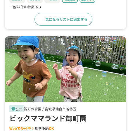
…他24件の特徴あり
気になるリストに追加する
詳細をみる
認可保育園 /
宮城県仙台市若林区
verified
公式
ビックママランド卸町園
Webで受付中！
見学予約
OK