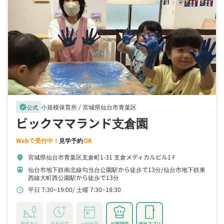
小規模保育所 /
宮城県仙台市青葉区
verified
公式
ビックママランド支倉園
Webで受付中！
見学予約
OK
宮城県仙台市青葉区支倉町1-31 支倉メディカルビル1Ｆ
location_on
仙台市地下鉄南北線勾当台公園駅から徒歩で13分
仙台市地下鉄東
train
西線大町西公園駅から徒歩で13分
平日 7:30~19:00
土曜 7:30~18:30
schedule
園庭あり
延長保育
一時保育
自園調理
連絡アプリ