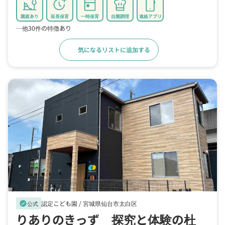
園庭あり
延長保育
一時保育
自園調理
連絡アプリ
…他30件の特徴あり
気になるリストに追加する
詳細をみる
認定こども園 /
宮城県仙台市太白区
verified
公式
りありのきっず 探究と体験の杜