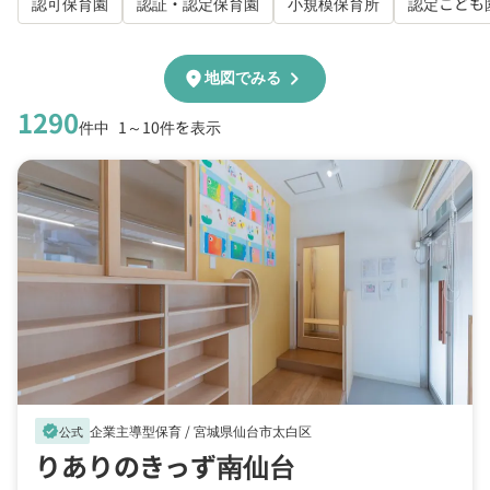
認可保育園
認証・認定保育園
小規模保育所
認定こども
chevron_right
location_on
地図でみる
1290
件中
1～10件を表示
企業主導型保育 /
宮城県仙台市太白区
verified
公式
りありのきっず南仙台