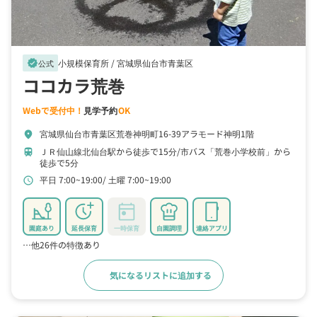
小規模保育所 /
宮城県仙台市青葉区
verified
公式
ココカラ荒巻
Webで受付中！
見学予約
OK
宮城県仙台市青葉区荒巻神明町16-39アラモード神明1階
location_on
ＪＲ仙山線北仙台駅から徒歩で15分
市バス「荒巻小学校前」から
train
徒歩で5分
平日 7:00~19:00
土曜 7:00~19:00
schedule
園庭あり
延長保育
一時保育
自園調理
連絡アプリ
…他26件の特徴あり
気になるリストに追加する
詳細をみる