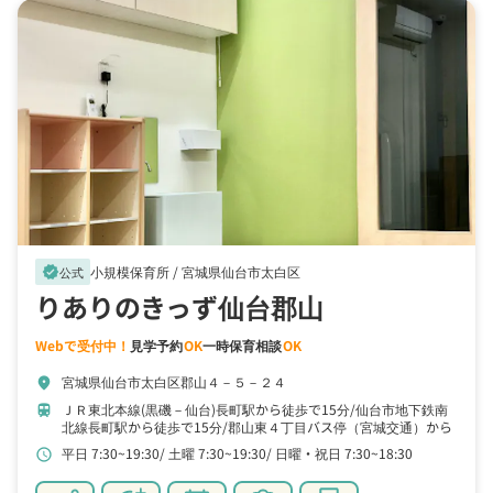
小規模保育所 /
宮城県仙台市太白区
verified
公式
りありのきっず仙台郡山
Webで受付中！
見学予約
OK
一時保育相談
OK
宮城県仙台市太白区郡山４－５－２４
location_on
ＪＲ東北本線(黒磯－仙台)長町駅から徒歩で15分
仙台市地下鉄南
train
北線長町駅から徒歩で15分
郡山東４丁目バス停（宮城交通）から
バスで3分
平日 7:30~19:30
土曜 7:30~19:30
日曜・祝日 7:30~18:30
schedule