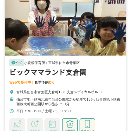
小規模保育所 /
宮城県仙台市青葉区
verified
公式
ビックママランド支倉園
Webで受付中！
見学予約
OK
宮城県仙台市青葉区支倉町1-31 支倉メディカルビル1Ｆ
location_on
仙台市地下鉄南北線勾当台公園駅から徒歩で13分
仙台市地下鉄東
train
西線大町西公園駅から徒歩で13分
平日 7:30~19:00
土曜 7:30~18:30
schedule
園庭あり
延長保育
一時保育
自園調理
連絡アプリ