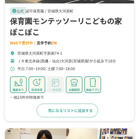
認可保育園 /
宮城県大河原町
verified
公式
保育園モンテッソーリこどもの家
ぽこぽこ
Webで受付中！
見学予約
OK
宮城県大河原町字新南74-1
location_on
ＪＲ東北本線(黒磯－仙台)大河原(宮城県)駅から徒歩で18分
train
平日 7:00~19:00
土曜 7:00~18:00
schedule
園庭あり
延長保育
一時保育
自園調理
連絡アプリ
…他23件の特徴あり
気になるリストに追加する
詳細をみる