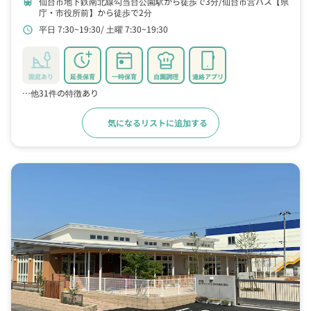
仙台市地下鉄南北線勾当台公園駅から徒歩で3分
仙台市営バス【県
train
庁・市役所前】から徒歩で2分
平日 7:30~19:30
土曜 7:30~19:30
schedule
園庭あり
延長保育
一時保育
自園調理
連絡アプリ
…他31件の特徴あり
気になるリストに追加する
詳細をみる