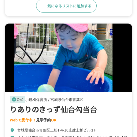
気になるリストに追加する
詳細をみる
小規模保育所 /
宮城県仙台市青葉区
verified
公式
りありのきっず仙台勾当台
Webで受付中！
見学予約
OK
宮城県仙台市青葉区上杉1-4-10庄建上杉ビル１F
location_on