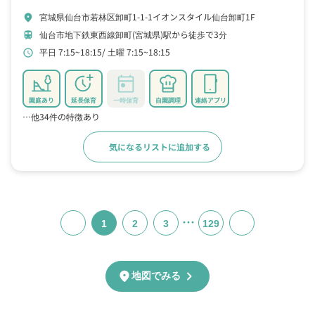
宮城県仙台市若林区卸町1-1-1イオンスタイル仙台卸町1F
location_on
仙台市地下鉄東西線卸町(宮城県)駅から徒歩で3分
train
平日 7:15~18:15
土曜 7:15~18:15
schedule
園庭あり
延長保育
一時保育
自園調理
連絡アプリ
…他34件の特徴あり
気になるリストに追加する
詳細をみる
…
1
2
3
129
chevron_right
location_on
地図でみる