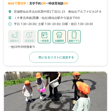
Webで受付中！
見学予約
OK
一時保育相談
OK
宮城県仙台市太白区西中田1丁目21-15 南仙台アルファビル1F-A
location_on
ＪＲ東北本線(黒磯－仙台)南仙台駅から徒歩で6分
train
平日 7:30~20:30
土曜 7:30~20:30
日曜・祝日 7:30~20:30
schedule
園庭あり
延長保育
一時保育
自園調理
連絡アプリ
…他33件の特徴あり
気になるリストに追加する
詳細をみる