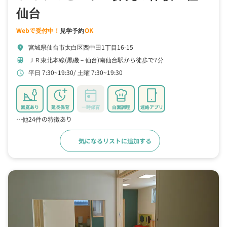
仙台
Webで受付中！
見学予約
OK
宮城県仙台市太白区西中田1丁目16-15
location_on
ＪＲ東北本線(黒磯－仙台)南仙台駅から徒歩で7分
train
平日 7:30~19:30
土曜 7:30~19:30
schedule
園庭あり
延長保育
一時保育
自園調理
連絡アプリ
…他24件の特徴あり
気になるリストに追加する
詳細をみる