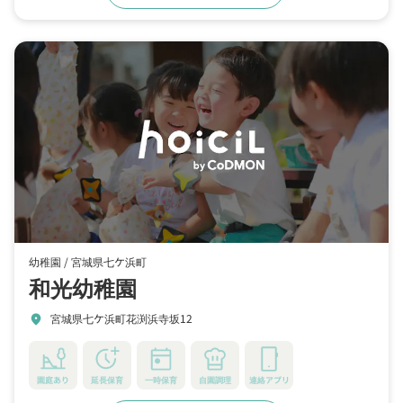
幼稚園 /
宮城県七ケ浜町
和光幼稚園
宮城県七ケ浜町花渕浜寺坂12
location_on
園庭あり
延長保育
一時保育
自園調理
連絡アプリ