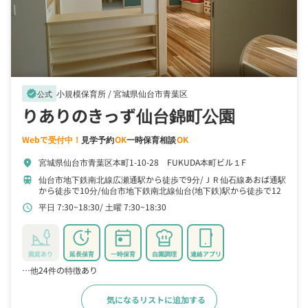
小規模保育所 /
宮城県仙台市青葉区
verified
公式
りありのきっず仙台錦町公園
Webで受付中！
見学予約
OK
一時保育相談
OK
宮城県仙台市青葉区本町1-10-28 FUKUDA本町ビル１F
location_on
仙台市地下鉄南北線広瀬通駅から徒歩で9分
ＪＲ仙石線あおば通駅
train
から徒歩で10分
仙台市地下鉄南北線仙台(地下鉄)駅から徒歩で12
分
平日 7:30~18:30
土曜 7:30~18:30
schedule
園庭あり
延長保育
一時保育
自園調理
連絡アプリ
…他24件の特徴あり
気になるリストに追加する
詳細をみる