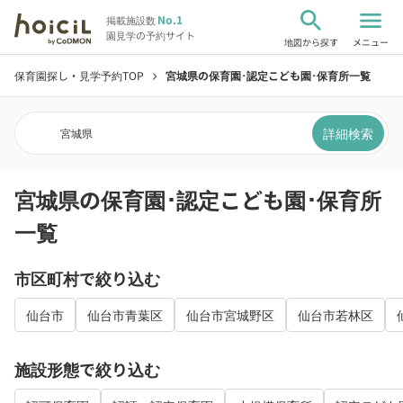
search
menu
No.1
掲載施設数
園見学の予約サイト
地図から探す
メニュー
保育園探し・見学予約TOP
宮城県の保育園･認定こども園･保育所一覧
chevron_right
詳細検索
宮城県
宮城県の保育園･認定こども園･保育所
一覧
市区町村で絞り込む
仙台市
仙台市青葉区
仙台市宮城野区
仙台市若林区
施設形態で絞り込む