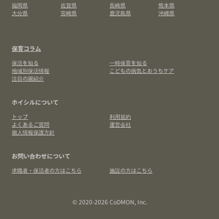
福岡県
佐賀県
長崎県
熊本県
大分県
宮崎県
鹿児島県
沖縄県
保育コラム
保活を知る
一時保育を知る
地域別保活情報
こどもの病気とおうちケア
注目の園紹介
ホイシルについて
トップ
利用規約
よくあるご質問
運営会社
個人情報保護方針
お問い合わせについて
求職者・保活者の方はこちら
施設の方はこちら
© 2020-2026 CoDMON, Inc.