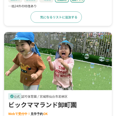
…他24件の特徴あり
気になるリストに追加する
詳細をみる
認可保育園 /
宮城県仙台市若林区
verified
公式
ビックママランド卸町園
Webで受付中！
見学予約
OK