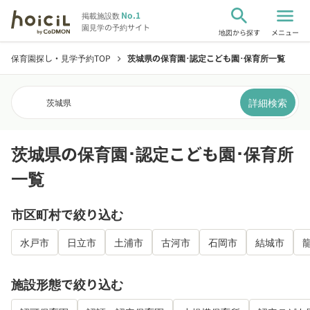
search
menu
No.1
掲載施設数
園見学の予約サイト
地図から探す
メニュー
保育園探し・見学予約TOP
茨城県の保育園･認定こども園･保育所一覧
chevron_right
詳細検索
茨城県
茨城県の保育園･認定こども園･保育所
一覧
市区町村で絞り込む
水戸市
日立市
土浦市
古河市
石岡市
結城市
施設形態で絞り込む