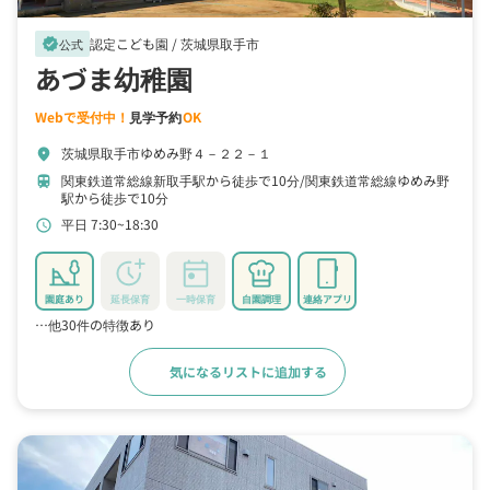
認定こども園 /
茨城県取手市
verified
公式
あづま幼稚園
Webで受付中！
見学予約
OK
茨城県取手市ゆめみ野４－２２－１
location_on
関東鉄道常総線新取手駅から徒歩で10分
関東鉄道常総線ゆめみ野
train
駅から徒歩で10分
平日 7:30~18:30
schedule
園庭あり
延長保育
一時保育
自園調理
連絡アプリ
…他30件の特徴あり
気になるリストに追加する
詳細をみる