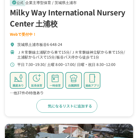
企業主導型保育 /
茨城県土浦市
verified
公式
Milky Way International Nursery
Center 土浦校
Webで受付中！
茨城県土浦市板谷6-648-24
location_on
ＪＲ常磐線土浦駅から車で15分
ＪＲ常磐線神立駅から車で15分
train
土浦駅からバスで15分
板谷バス停から徒歩で1分
平日 7:30~19:30
土曜 8:00~17:00
日曜・祝日 8:30~12:00
schedule
園庭あり
延長保育
一時保育
自園調理
連絡アプリ
…他37件の特徴あり
気になるリストに追加する
詳細をみる