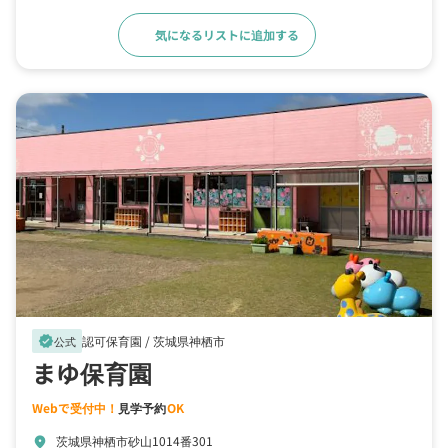
気になるリストに追加する
詳細をみる
認可保育園 /
茨城県神栖市
verified
公式
まゆ保育園
Webで受付中！
見学予約
OK
茨城県神栖市砂山1014番301
location_on