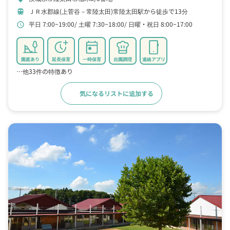
ＪＲ水郡線(上菅谷－常陸太田)常陸太田駅から徒歩で13分
train
平日 7:00~19:00
土曜 7:30~18:00
日曜・祝日 8:00~17:00
schedule
園庭あり
延長保育
一時保育
自園調理
連絡アプリ
…他33件の特徴あり
気になるリストに追加する
詳細をみる