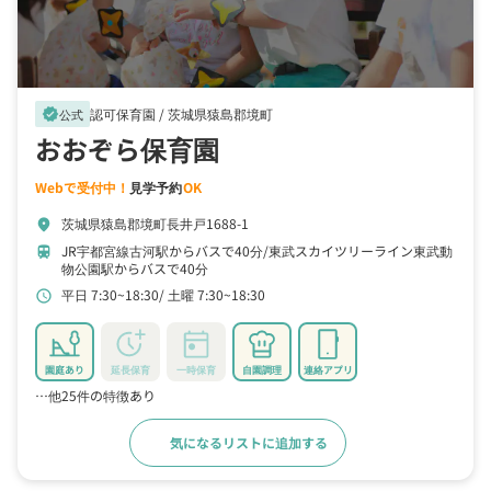
認可保育園 /
茨城県猿島郡境町
verified
公式
おおぞら保育園
Webで受付中！
見学予約
OK
茨城県猿島郡境町長井戸1688-1
location_on
JR宇都宮線古河駅からバスで40分
東武スカイツリーライン東武動
train
物公園駅からバスで40分
平日 7:30~18:30
土曜 7:30~18:30
schedule
園庭あり
延長保育
一時保育
自園調理
連絡アプリ
…他25件の特徴あり
気になるリストに追加する
詳細をみる