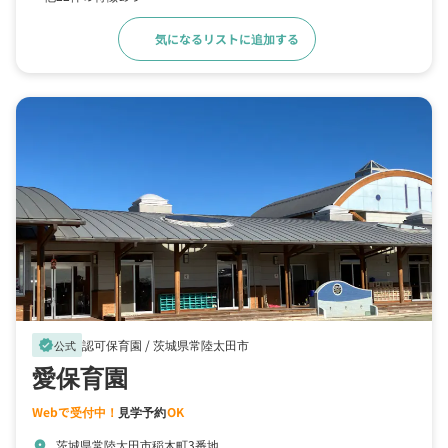
気になるリストに追加する
詳細をみる
認可保育園 /
茨城県常陸太田市
verified
公式
愛保育園
Webで受付中！
見学予約
OK
茨城県常陸太田市稲木町3番地
location_on