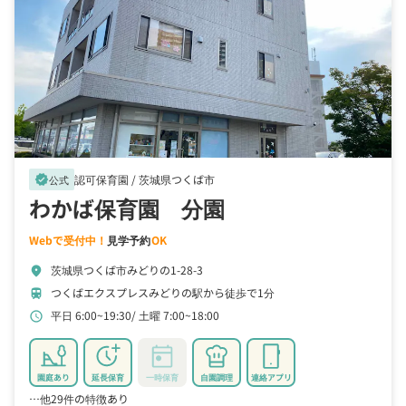
認可保育園 /
茨城県つくば市
verified
公式
わかば保育園 分園
Webで受付中！
見学予約
OK
茨城県つくば市みどりの1-28-3
location_on
つくばエクスプレスみどりの駅から徒歩で1分
train
平日 6:00~19:30
土曜 7:00~18:00
schedule
園庭あり
延長保育
一時保育
自園調理
連絡アプリ
…他29件の特徴あり