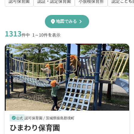
認可保育園
認証・認定保育園
小規模保育所
認定こども
chevron_right
location_on
地図でみる
1313
件中
1～10件を表示
認可保育園 /
茨城県猿島郡境町
verified
公式
ひまわり保育園