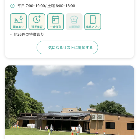
平日 7:00~19:00
土曜 8:00~18:00
schedule
園庭あり
延長保育
一時保育
自園調理
連絡アプリ
…他26件の特徴あり
気になるリストに追加する
詳細をみる