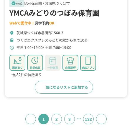
認可保育園 /
茨城県つくば市
verified
公式
YMCAみどりのつぼみ保育園
Webで受付中！
見学予約
OK
茨城県つくば市谷田部1560-3
location_on
つくばエクスプレスみどりの駅から車で10分
train
平日 7:00~19:00
土曜 7:00~19:00
schedule
園庭あり
延長保育
一時保育
自園調理
連絡アプリ
…他32件の特徴あり
気になるリストに追加する
詳細をみる
…
1
2
3
132