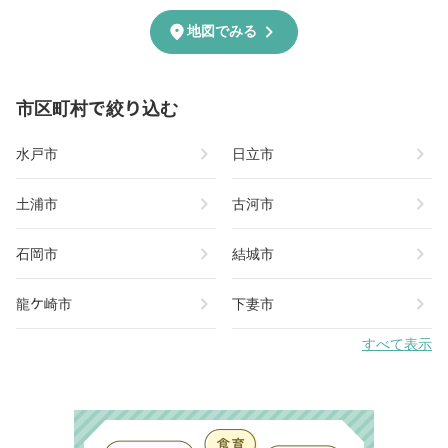
chevron_right
location_on
地図でみる
市区町村で絞り込む
chevron_right
chevron_right
水戸市
日立市
chevron_right
chevron_right
土浦市
古河市
chevron_right
chevron_right
石岡市
結城市
chevron_right
chevron_right
龍ケ崎市
下妻市
すべて表示