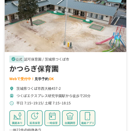
認可保育園 /
茨城県つくば市
verified
公式
かつらぎ保育園
Webで受付中！
見学予約
OK
茨城県つくば市西大橋457-2
location_on
つくばエクスプレス研究学園駅から徒歩で20分
train
平日 7:15~19:15
土曜 7:15~18:15
schedule
園庭あり
延長保育
一時保育
自園調理
連絡アプリ
…他22件の特徴あり