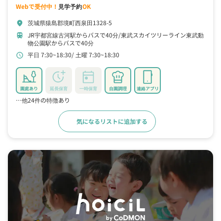
Webで受付中！
見学予約
OK
茨城県猿島郡境町西泉田1328-5
location_on
JR宇都宮線古河駅からバスで40分
東武スカイツリーライン東武動
train
物公園駅からバスで40分
平日 7:30~18:30
土曜 7:30~18:30
schedule
園庭あり
延長保育
一時保育
自園調理
連絡アプリ
…他24件の特徴あり
気になるリストに追加する
詳細をみる