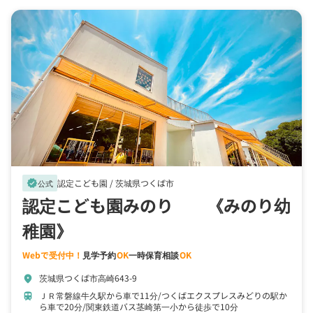
認定こども園 /
茨城県つくば市
verified
公式
認定こども園みのり 《みのり幼
稚園》
Webで受付中！
見学予約
OK
一時保育相談
OK
茨城県つくば市高崎643-9
location_on
ＪＲ常磐線牛久駅から車で11分
つくばエクスプレスみどりの駅か
train
ら車で20分
関東鉄道バス茎崎第一小から徒歩で10分