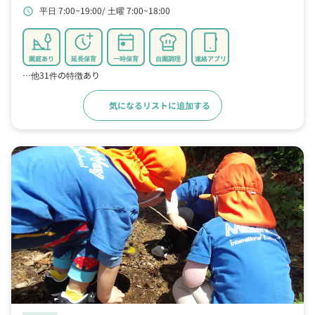
平日 7:00~19:00
土曜 7:00~18:00
schedule
園庭あり
延長保育
一時保育
自園調理
連絡アプリ
…他31件の特徴あり
気になるリストに追加する
詳細をみる