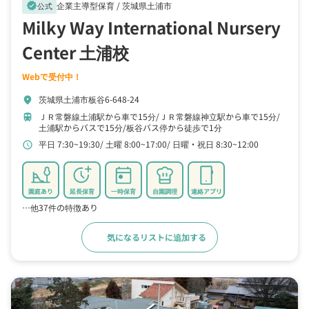
企業主導型保育 /
茨城県土浦市
verified
公式
Milky Way International Nursery
Center 土浦校
Webで受付中！
茨城県土浦市板谷6-648-24
location_on
ＪＲ常磐線土浦駅から車で15分
ＪＲ常磐線神立駅から車で15分
train
土浦駅からバスで15分
板谷バス停から徒歩で1分
平日 7:30~19:30
土曜 8:00~17:00
日曜・祝日 8:30~12:00
schedule
園庭あり
延長保育
一時保育
自園調理
連絡アプリ
…他37件の特徴あり
気になるリストに追加する
詳細をみる