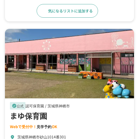
気になるリストに追加する
詳細をみる
認可保育園 /
茨城県神栖市
verified
公式
まゆ保育園
Webで受付中！
見学予約
OK
茨城県神栖市砂山1014番301
location_on