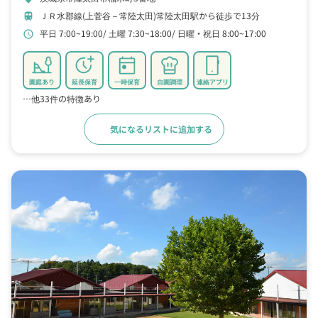
ＪＲ水郡線(上菅谷－常陸太田)常陸太田駅から徒歩で13分
train
平日 7:00~19:00
土曜 7:30~18:00
日曜・祝日 8:00~17:00
schedule
園庭あり
延長保育
一時保育
自園調理
連絡アプリ
…他33件の特徴あり
気になるリストに追加する
詳細をみる