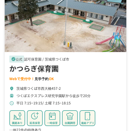
認可保育園 /
茨城県つくば市
verified
公式
かつらぎ保育園
Webで受付中！
見学予約
OK
茨城県つくば市西大橋457-2
location_on
つくばエクスプレス研究学園駅から徒歩で20分
train
平日 7:15~19:15
土曜 7:15~18:15
schedule
園庭あり
延長保育
一時保育
自園調理
連絡アプリ
…他22件の特徴あり