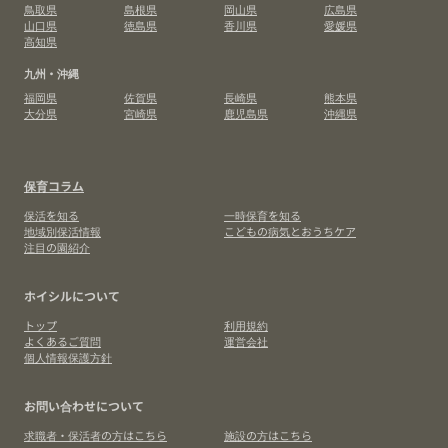
鳥取県
島根県
岡山県
広島県
山口県
徳島県
香川県
愛媛県
高知県
九州・沖縄
福岡県
佐賀県
長崎県
熊本県
大分県
宮崎県
鹿児島県
沖縄県
保育コラム
保活を知る
一時保育を知る
地域別保活情報
こどもの病気とおうちケア
注目の園紹介
ホイシルについて
トップ
利用規約
よくあるご質問
運営会社
個人情報保護方針
お問い合わせについて
求職者・保活者の方はこちら
施設の方はこちら