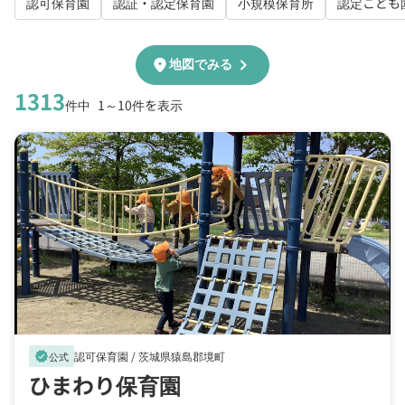
認可保育園
認証・認定保育園
小規模保育所
認定こども
chevron_right
location_on
地図でみる
1313
件中
1～10件を表示
認可保育園 /
茨城県猿島郡境町
verified
公式
ひまわり保育園