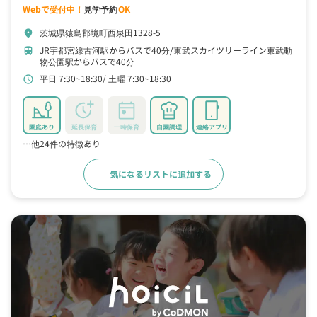
Webで受付中！
見学予約
OK
茨城県猿島郡境町西泉田1328-5
location_on
JR宇都宮線古河駅からバスで40分
東武スカイツリーライン東武動
train
物公園駅からバスで40分
平日 7:30~18:30
土曜 7:30~18:30
schedule
園庭あり
延長保育
一時保育
自園調理
連絡アプリ
…他24件の特徴あり
気になるリストに追加する
詳細をみる