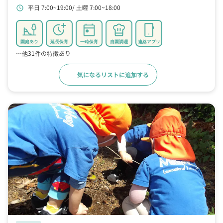
平日 7:00~19:00
土曜 7:00~18:00
schedule
園庭あり
延長保育
一時保育
自園調理
連絡アプリ
…他31件の特徴あり
気になるリストに追加する
詳細をみる