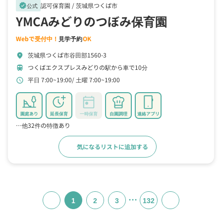
認可保育園 /
茨城県つくば市
verified
公式
YMCAみどりのつぼみ保育園
Webで受付中！
見学予約
OK
茨城県つくば市谷田部1560-3
location_on
つくばエクスプレスみどりの駅から車で10分
train
平日 7:00~19:00
土曜 7:00~19:00
schedule
園庭あり
延長保育
一時保育
自園調理
連絡アプリ
…他32件の特徴あり
気になるリストに追加する
詳細をみる
…
1
2
3
132