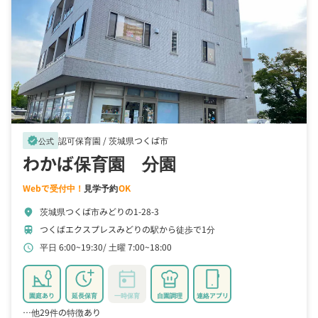
認可保育園 /
茨城県つくば市
verified
公式
わかば保育園 分園
Webで受付中！
見学予約
OK
茨城県つくば市みどりの1-28-3
location_on
つくばエクスプレスみどりの駅から徒歩で1分
train
平日 6:00~19:30
土曜 7:00~18:00
schedule
園庭あり
延長保育
一時保育
自園調理
連絡アプリ
…他29件の特徴あり