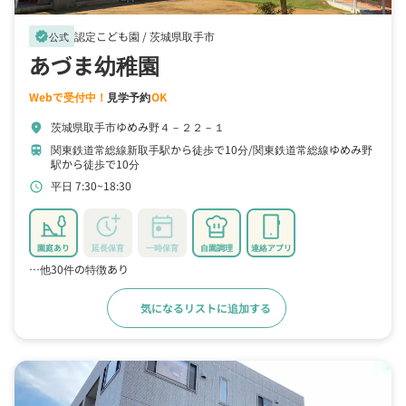
認定こども園 /
茨城県取手市
verified
公式
あづま幼稚園
Webで受付中！
見学予約
OK
茨城県取手市ゆめみ野４－２２－１
location_on
関東鉄道常総線新取手駅から徒歩で10分
関東鉄道常総線ゆめみ野
train
駅から徒歩で10分
平日 7:30~18:30
schedule
園庭あり
延長保育
一時保育
自園調理
連絡アプリ
…他30件の特徴あり
気になるリストに追加する
詳細をみる