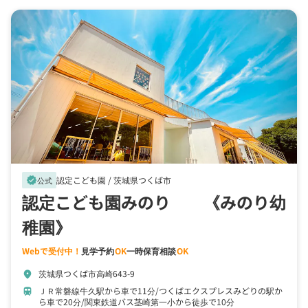
認定こども園 /
茨城県つくば市
verified
公式
認定こども園みのり 《みのり幼
稚園》
Webで受付中！
見学予約
OK
一時保育相談
OK
茨城県つくば市高崎643-9
location_on
ＪＲ常磐線牛久駅から車で11分
つくばエクスプレスみどりの駅か
train
ら車で20分
関東鉄道バス茎崎第一小から徒歩で10分