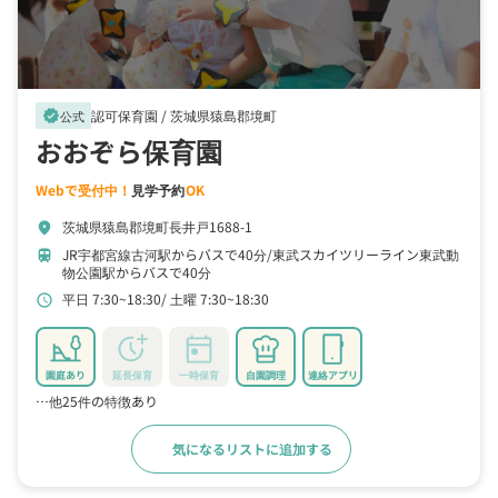
認可保育園 /
茨城県猿島郡境町
verified
公式
おおぞら保育園
Webで受付中！
見学予約
OK
茨城県猿島郡境町長井戸1688-1
location_on
JR宇都宮線古河駅からバスで40分
東武スカイツリーライン東武動
train
物公園駅からバスで40分
平日 7:30~18:30
土曜 7:30~18:30
schedule
園庭あり
延長保育
一時保育
自園調理
連絡アプリ
…他25件の特徴あり
気になるリストに追加する
詳細をみる