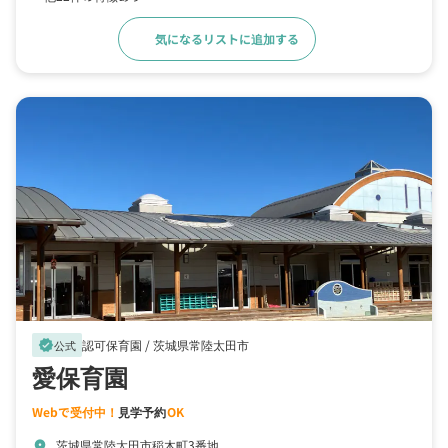
気になるリストに追加する
詳細をみる
認可保育園 /
茨城県常陸太田市
verified
公式
愛保育園
Webで受付中！
見学予約
OK
茨城県常陸太田市稲木町3番地
location_on