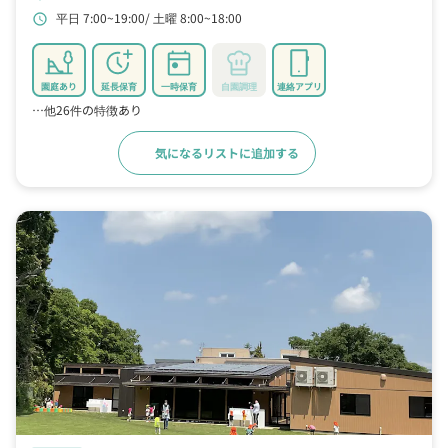
平日 7:00~19:00
土曜 8:00~18:00
schedule
園庭あり
延長保育
一時保育
自園調理
連絡アプリ
…他26件の特徴あり
気になるリストに追加する
詳細をみる