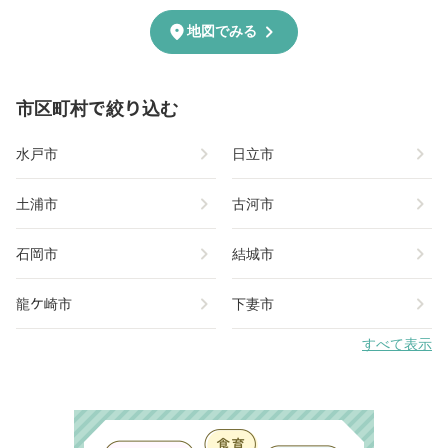
chevron_right
location_on
地図でみる
市区町村で絞り込む
chevron_right
chevron_right
水戸市
日立市
chevron_right
chevron_right
土浦市
古河市
chevron_right
chevron_right
石岡市
結城市
chevron_right
chevron_right
龍ケ崎市
下妻市
すべて表示