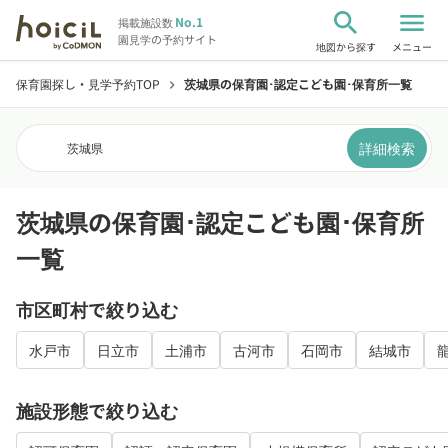
search
menu
No.1
掲載施設数
園見学の予約サイト
地図から探す
メニュー
保育園探し・見学予約TOP
茨城県の保育園･認定こども園･保育所一覧
chevron_right
詳細検索
茨城県
茨城県の保育園･認定こども園･保育所
一覧
市区町村で絞り込む
水戸市
日立市
土浦市
古河市
石岡市
結城市
施設形態で絞り込む