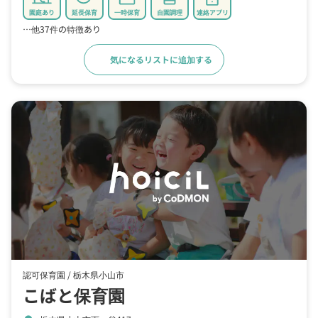
園庭あり
延長保育
一時保育
自園調理
連絡アプリ
…他37件の特徴あり
気になるリストに追加する
詳細をみる
認可保育園 /
栃木県小山市
こばと保育園