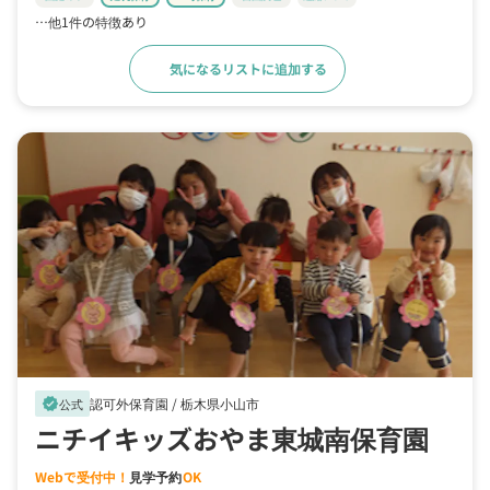
…他1件の特徴あり
気になるリストに追加する
詳細をみる
認可外保育園 /
栃木県小山市
verified
公式
ニチイキッズおやま東城南保育園
Webで受付中！
見学予約
OK