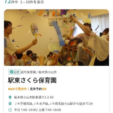
72
件中
1～10件を表示
認可保育園 /
栃木県小山市
verified
公式
駅東さくら保育園
Webで受付中！
見学予約
OK
栃木県小山市駅東通り1-2-50
location_on
ＪＲ宇都宮線,ＪＲ水戸線,ＪＲ両毛線小山駅から徒歩で1分
train
平日 7:00~19:00
土曜 7:00~18:00
schedule