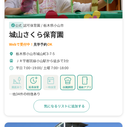
認可保育園 /
栃木県小山市
verified
公式
城山さくら保育園
Webで受付中！
見学予約
OK
栃木県小山市城山町3-7-5
location_on
ＪＲ宇都宮線小山駅から徒歩で3分
train
平日 7:00~19:00
土曜 7:00~18:00
schedule
園庭あり
延長保育
一時保育
自園調理
連絡アプリ
…他34件の特徴あり
気になるリストに追加する
詳細をみる