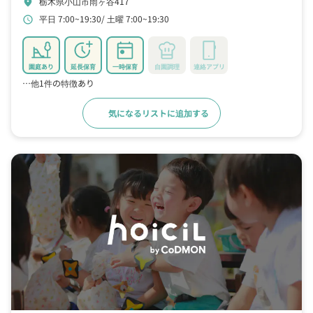
栃木県小山市雨ヶ谷417
location_on
平日 7:00~19:30
土曜 7:00~19:30
schedule
園庭あり
延長保育
一時保育
自園調理
連絡アプリ
…他1件の特徴あり
気になるリストに追加する
詳細をみる