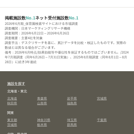
掲載施設数
No.1
ネット受付施設数
No.1
2026年6月期_保育園検索サイトにおける市場調査
調査機関：日本マーケティングリサーチ機構
調査期間：2026年6月22日～2026年6月26日
調査概要：主要4社を対象
調査手法：デスクリサーチを基に、累計データを比較・検証したものです。実際の
数値とは異なる場合がございます。
備考：2026年6月時点/効果効能等や優位性を保証するものではございません。/2024
年7月期調査（同年6月26日～7月31日実施）、2025年8月期調査（同年8月1日～8月
28日）に続き3年連続
施設を探す
北海道・東北
北海道
青森県
岩手県
宮城県
秋田県
山形県
福島県
関東
東京都
神奈川県
埼玉県
千葉県
茨城県
栃木県
群馬県