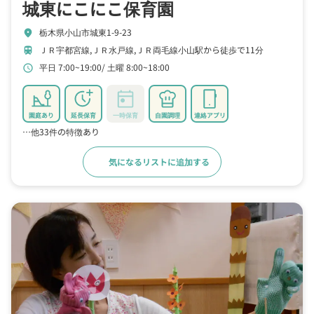
城東にこにこ保育園
栃木県小山市城東1-9-23
location_on
ＪＲ宇都宮線,ＪＲ水戸線,ＪＲ両毛線小山駅から徒歩で11分
train
平日 7:00~19:00
土曜 8:00~18:00
schedule
園庭あり
延長保育
一時保育
自園調理
連絡アプリ
…他33件の特徴あり
気になるリストに追加する
詳細をみる