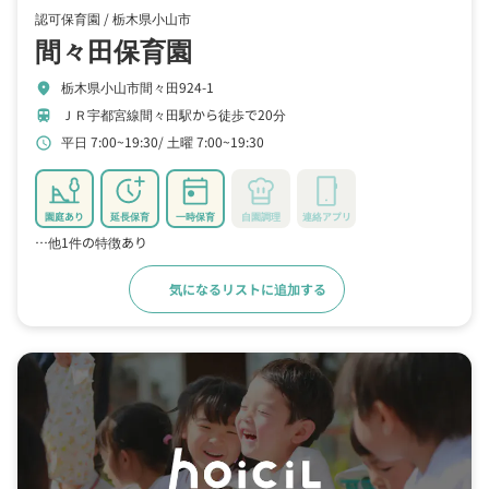
認可保育園 /
栃木県小山市
間々田保育園
栃木県小山市間々田924-1
location_on
ＪＲ宇都宮線間々田駅から徒歩で20分
train
平日 7:00~19:30
土曜 7:00~19:30
schedule
園庭あり
延長保育
一時保育
自園調理
連絡アプリ
…他1件の特徴あり
気になるリストに追加する
詳細をみる