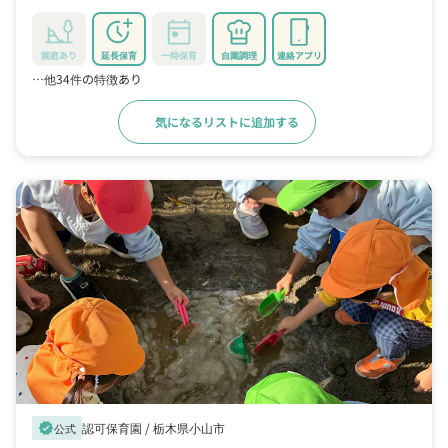
園庭あり
延長保育
一時保育
自園調理
連絡アプリ
…他34件の特徴あり
気になるリストに追加する
詳細をみる
認可保育園 /
栃木県小山市
verified
公式