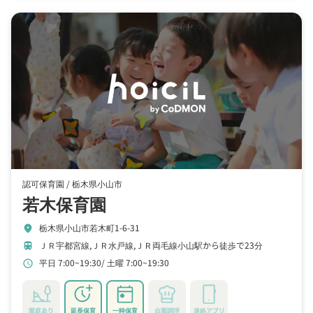
認可保育園 /
栃木県小山市
若木保育園
栃木県小山市若木町1-6-31
location_on
ＪＲ宇都宮線,ＪＲ水戸線,ＪＲ両毛線小山駅から徒歩で23分
train
平日 7:00~19:30
土曜 7:00~19:30
schedule
園庭あり
延長保育
一時保育
自園調理
連絡アプリ