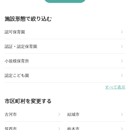
施設形態で絞り込む
chevron_right
認可保育園
chevron_right
認証・認定保育園
chevron_right
小規模保育所
chevron_right
認定こども園
すべて表示
市区町村を変更する
chevron_right
chevron_right
古河市
結城市
chevron_right
chevron_right
筑西市
栃木市