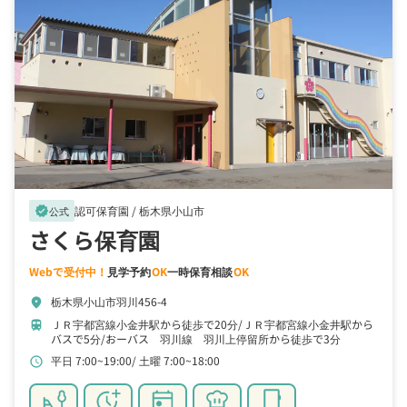
認可保育園 /
栃木県小山市
verified
公式
さくら保育園
Webで受付中！
見学予約
OK
一時保育相談
OK
栃木県小山市羽川456-4
location_on
ＪＲ宇都宮線小金井駅から徒歩で20分
ＪＲ宇都宮線小金井駅から
train
バスで5分
おーバス 羽川線 羽川上停留所から徒歩で3分
平日 7:00~19:00
土曜 7:00~18:00
schedule