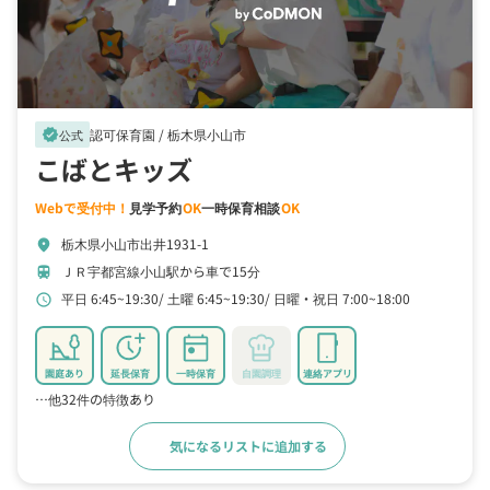
認可保育園 /
栃木県小山市
verified
公式
こばとキッズ
Webで受付中！
見学予約
OK
一時保育相談
OK
栃木県小山市出井1931-1
location_on
ＪＲ宇都宮線小山駅から車で15分
train
平日 6:45~19:30
土曜 6:45~19:30
日曜・祝日 7:00~18:00
schedule
園庭あり
延長保育
一時保育
自園調理
連絡アプリ
…他32件の特徴あり
気になるリストに追加する
詳細をみる