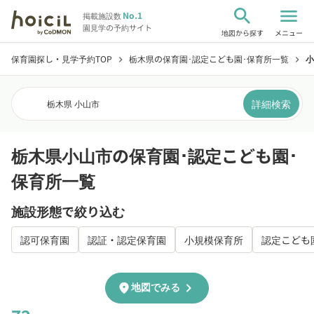
search
menu
No.1
掲載施設数
園見学の予約サイト
地図から探す
メニュー
保育園探し・見学予約TOP
栃木県の保育園･認定こども園･保育所一覧
小
chevron_right
chevron_right
詳細検索
栃木県 小山市
栃木県小山市の保育園･認定こども園･
保育所一覧
施設形態で絞り込む
認可保育園
認証・認定保育園
小規模保育所
認定こども
chevron_right
location_on
地図でみる