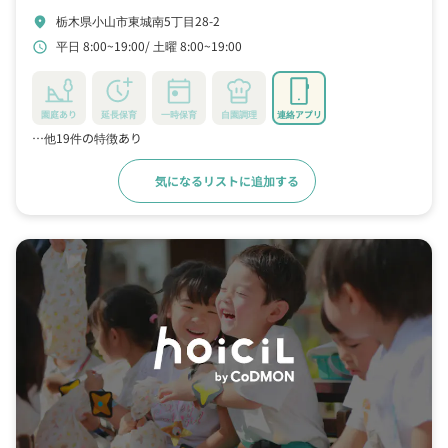
栃木県小山市東城南5丁目28-2
location_on
平日 8:00~19:00
土曜 8:00~19:00
schedule
園庭あり
延長保育
一時保育
自園調理
連絡アプリ
…他19件の特徴あり
気になるリストに追加する
詳細をみる