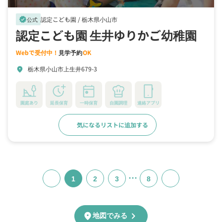
認定こども園 /
栃木県小山市
verified
公式
認定こども園 生井ゆりかご幼稚園
Webで受付中！
見学予約
OK
栃木県小山市上生井679-3
location_on
園庭あり
延長保育
一時保育
自園調理
連絡アプリ
気になるリストに追加する
詳細をみる
…
1
2
3
8
chevron_right
location_on
地図でみる