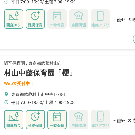
平日 7:00~19:00
土曜 7:00~19:00
schedule
…他4件の
園庭あり
延長保育
一時保育
自園調理
連絡アプリ
認可保育園 /
東京都武蔵村山市
村山中藤保育園「櫻」
Webで受付中！
東京都武蔵村山市中央1-28-1
location_on
平日 7:00~19:00
土曜 7:00~19:00
schedule
…他5件の
園庭あり
延長保育
一時保育
自園調理
連絡アプリ