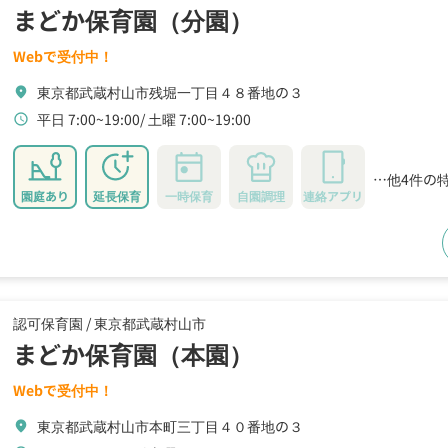
まどか保育園（分園）
Webで受付中！
東京都武蔵村山市残堀一丁目４８番地の３
location_on
平日 7:00~19:00
土曜 7:00~19:00
schedule
…他4件の
園庭あり
延長保育
一時保育
自園調理
連絡アプリ
認可保育園 /
東京都武蔵村山市
まどか保育園（本園）
Webで受付中！
東京都武蔵村山市本町三丁目４０番地の３
location_on