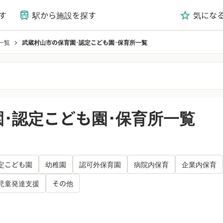
す
駅から施設を探す
気にな
train
grade
一覧
武蔵村山市の保育園･認定こども園･保育所一覧
chevron_right
･認定こども園･保育所一覧
定こども園
幼稚園
認可外保育園
病院内保育
企業内保育
児童発達支援
その他