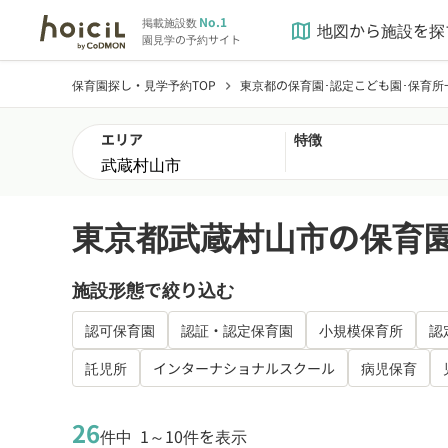
No.1
掲載施設数
地図から施設を探
map
園見学の予約サイト
保育園探し・見学予約TOP
東京都の保育園･認定こども園･保育所
chevron_right
エリア
特徴
東京都武蔵村山市の保育園
施設形態で絞り込む
認可保育園
認証・認定保育園
小規模保育所
認
託児所
インターナショナルスクール
病児保育
26
件中
1～10件を表示