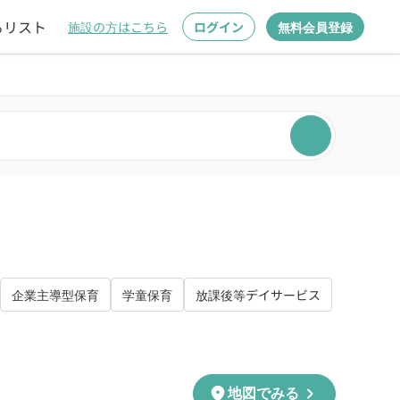
るリスト
施設の方はこちら
ログイン
無料会員登録
企業主導型保育
学童保育
放課後等デイサービス
chevron_right
location_on
地図でみる