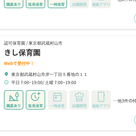
園庭あり
延長保育
一時保育
自園調理
連絡アプリ
認可保育園 /
東京都武蔵村山市
きし保育園
Webで受付中！
東京都武蔵村山市岸一丁目５番地の１１
location_on
平日 7:00~19:00
土曜 7:00~19:00
schedule
…他3件の
園庭あり
延長保育
一時保育
自園調理
連絡アプリ