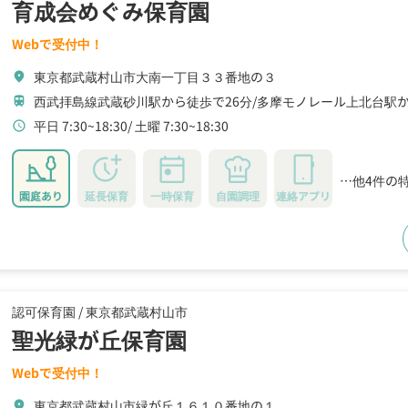
育成会めぐみ保育園
Webで受付中！
東京都武蔵村山市大南一丁目３３番地の３
location_on
西武拝島線武蔵砂川駅から徒歩で26分
多摩モノレール上北台駅か
train
平日 7:30~18:30
土曜 7:30~18:30
schedule
…他4件の
園庭あり
延長保育
一時保育
自園調理
連絡アプリ
認可保育園 /
東京都武蔵村山市
聖光緑が丘保育園
Webで受付中！
東京都武蔵村山市緑が丘１６１０番地の１
location_on