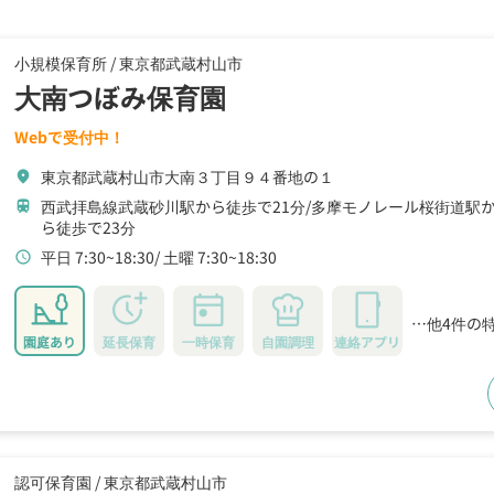
小規模保育所 /
東京都武蔵村山市
大南つぼみ保育園
Webで受付中！
東京都武蔵村山市大南３丁目９４番地の１
location_on
西武拝島線武蔵砂川駅から徒歩で21分
多摩モノレール桜街道駅か
train
ら徒歩で23分
平日 7:30~18:30
土曜 7:30~18:30
schedule
…他4件の
園庭あり
延長保育
一時保育
自園調理
連絡アプリ
認可保育園 /
東京都武蔵村山市