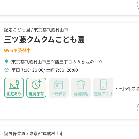
認定こども園 /
東京都武蔵村山市
三ツ藤クムクムこども園
Webで受付中！
東京都武蔵村山市三ツ藤三丁目３６番地の１０
location_on
平日 7:00~20:00
土曜 7:00~20:00
schedule
…他5件の
園庭あり
延長保育
一時保育
自園調理
連絡アプリ
認可保育園 /
東京都武蔵村山市