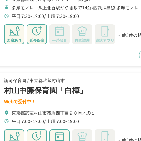
多摩モノレール上北台駅から徒歩で14分
西武拝島線,多摩モノレ
train
平日 7:30~19:00
土曜 7:30~19:00
schedule
…他5件の
園庭あり
延長保育
一時保育
自園調理
連絡アプリ
認可保育園 /
東京都武蔵村山市
村山中藤保育園「白樺」
Webで受付中！
東京都武蔵村山市残堀四丁目９０番地の１
location_on
平日 7:00~19:00
土曜 7:00~19:00
schedule
…他5件の