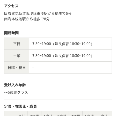
アクセス
阪堺電気軌道阪堺線東湊駅から徒歩で6分
南海本線湊駅から徒歩で8分
開所時間
平日
7:30~19:00（延長保育 18:30~19:00）
土曜
7:30~19:00（延長保育 18:30~19:00）
日曜・祝日
-
受け入れ年齢
〜5歳児クラス
定員・在園児・職員
合計
0歳児
1歳児
2歳児
3歳児
4歳児
5歳児
そ