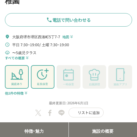
稚園
phone
電話で問い合わせる
大阪府堺市堺区西湊町5丁7-7
location_on
地図
keyboard_double_arrow_down
平日 7:30~19:00
土曜 7:30~19:00
schedule
〜5歳児クラス
child_care
すべての概要
keyboard_double_arrow_down
園庭あり
延長保育
一時保育
自園調理
連絡アプリ
他1件の特徴
keyboard_double_arrow_down
最終更新日: 2026年6月1日
リストに追加
特徴・魅力
施設の概要