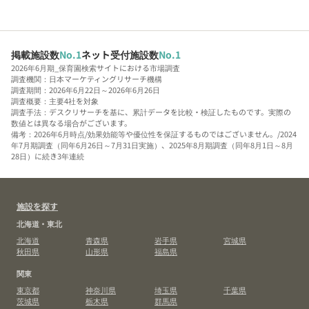
掲載施設数
No.1
ネット受付施設数
No.1
2026年6月期_保育園検索サイトにおける市場調査
調査機関：日本マーケティングリサーチ機構
調査期間：2026年6月22日～2026年6月26日
調査概要：主要4社を対象
調査手法：デスクリサーチを基に、累計データを比較・検証したものです。実際の
数値とは異なる場合がございます。
備考：2026年6月時点/効果効能等や優位性を保証するものではございません。/2024
年7月期調査（同年6月26日～7月31日実施）、2025年8月期調査（同年8月1日～8月
28日）に続き3年連続
施設を探す
北海道・東北
北海道
青森県
岩手県
宮城県
秋田県
山形県
福島県
関東
東京都
神奈川県
埼玉県
千葉県
茨城県
栃木県
群馬県