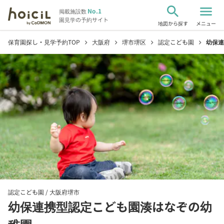
search
menu
No.1
掲載施設数
園見学の予約サイト
地図から探す
メニュー
保育園探し・見学予約TOP
大阪府
堺市堺区
認定こども園
幼保連
chevron_right
chevron_right
chevron_right
chevron_right
認定こども園 /
大阪府堺市
幼保連携型認定こども園湊はなぞの幼