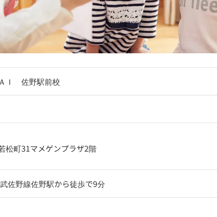
ＡＩ 佐野駅前校
若松町31マメゲンプラザ2階
東武佐野線佐野駅から徒歩で9分