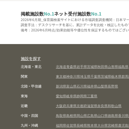
掲載施設数
No.1
ネット受付施設数
No.1
2026年6月期_保育園検索サイトにおける市場調査
調査機関：日本マ
調査手法：デスクリサーチを基に、累計データを比較・検証したもの
備考：2026年6月時点/効果効能等や優位性を保証するものではございま
施設を探す
北海道・東北
北海道
青森県
岩手県
宮城県
秋田県
山形県
福島県
関東
東京都
神奈川県
埼玉県
千葉県
茨城県
栃木県
群馬
北陸・甲信越
新潟県
富山県
石川県
福井県
山梨県
長野県
東海
愛知県
岐阜県
静岡県
三重県
近畿
大阪府
兵庫県
京都府
滋賀県
奈良県
和歌山県
中国・四国
鳥取県
島根県
岡山県
広島県
山口県
徳島県
香川県
九州・沖縄
福岡県
佐賀県
長崎県
熊本県
大分県
宮崎県
鹿児島