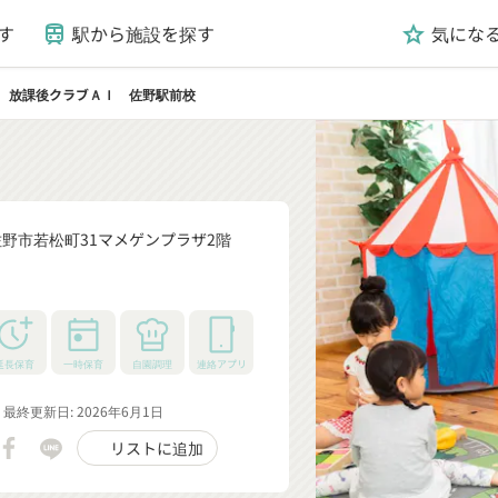
す
駅から施設を探す
気にな
train
grade
放課後クラブＡＩ 佐野駅前校
ight
野市若松町31マメゲンプラザ2階
_down
延長保育
一時保育
自園調理
連絡アプリ
最終更新日: 2026年6月1日
リストに追加