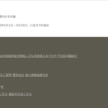
要4社を対象
同年8月1日～8月28日）に続き3年連続
知る
地域別保活情報
こどもの病気とおうちケア
注目の園紹介
るご質問
運営会社
個人情報保護方針
いて
こちら
施設の方はこちら