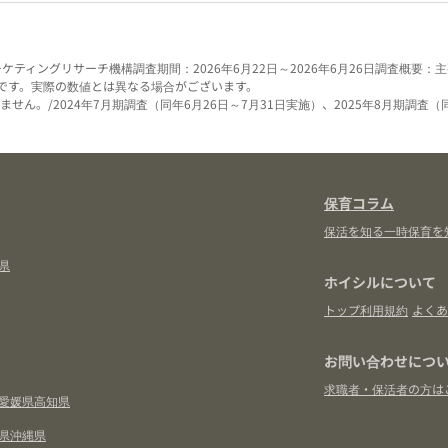
ーケティングリサーチ機構
調査期間：2026年6月22日～2026年6月26日
調査概要：主
です。実際の数値とは異なる場合がございます。
せん。/2024年7月期調査（同年6月26日～7月31日実施）、2025年8月期調査（
保育コラム
保活を知る
一時保育を
県
ホイシルについて
トップ
利用規約
よくあ
お問い合わせにつ
求職者・保活者の方は
愛媛県
高知県
県
沖縄県