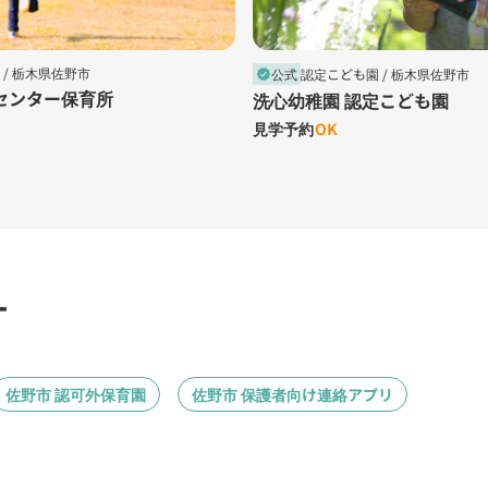
 /
栃木県佐野市
公式
認定こども園 /
栃木県佐野市
verified
センター保育所
洗心幼稚園 認定こども園
見学予約
OK
す
佐野市 認可外保育園
佐野市 保護者向け連絡アプリ