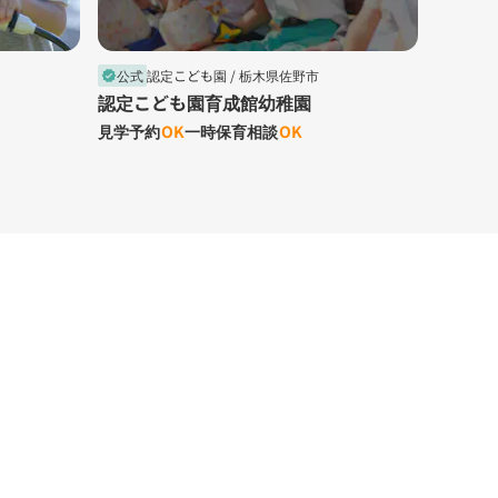
認定こども
公式
認定こども園 /
栃木県佐野市
verified
認定こ
認定こども園育成館幼稚園
見学予約
OK
一時保育相談
OK