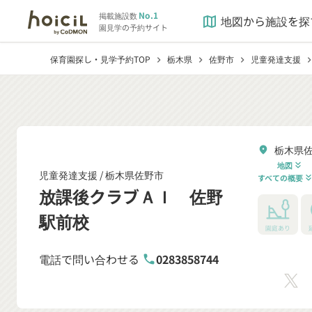
No.1
掲載施設数
地図から施設を探
map
園見学の予約サイト
保育園探し・見学予約TOP
栃木県
佐野市
児童発達支援
chevron_right
chevron_right
chevron_right
chevron_r
栃木県佐
location_on
地図
keyboard_double_arrow_down
児童発達支援 /
栃木県佐野市
すべての概要
keyboard_double_arrow
放課後クラブＡＩ 佐野
駅前校
園庭あり
電話で問い合わせる
0283858744
phone