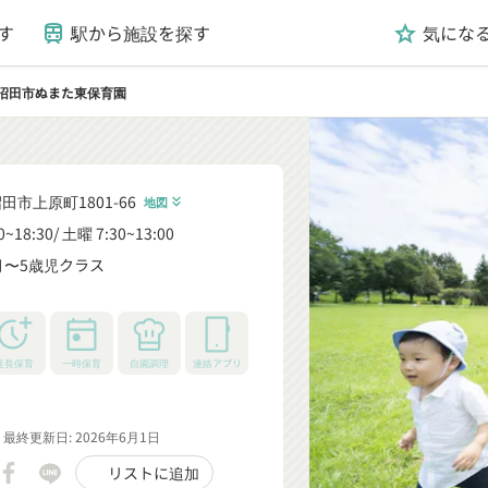
す
駅から施設を探す
気にな
train
grade
沼田市ぬまた東保育園
田市上原町1801-66
地図
keyboard_double_arrow_down
0~18:30
土曜 7:30~13:00
月〜5歳児クラス
_down
延長保育
一時保育
自園調理
連絡アプリ
最終更新日: 2026年6月1日
リストに追加