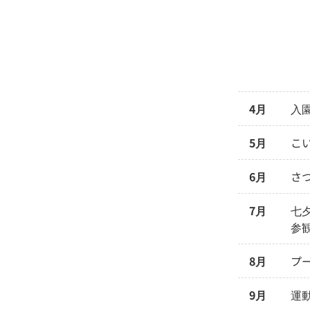
4月
入
5月
こ
6月
さ
7月
七
参
8月
プ
9月
運