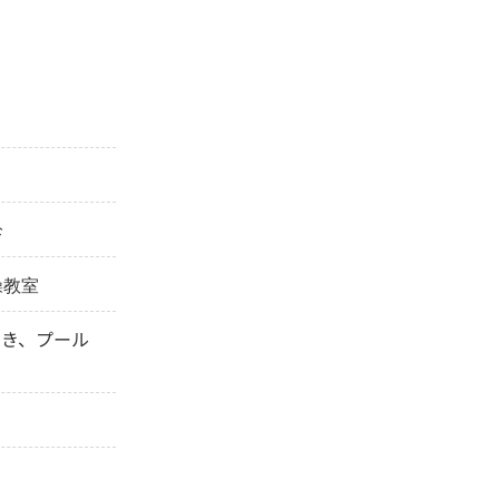
診
操教室
開き、プール