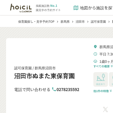
No.1
掲載施設数
地図から施設を探
map
園見学の予約サイト
保育園探し・見学予約TOP
群馬県
沼田市
認可保育園
chevron_right
chevron_right
chevron_right
chevron_right
群馬県沼
location_on
平日 7:3
schedule
1歳0ヶ
child_care
すべての概要
keyboard_double_arrow
認可保育園 /
群馬県沼田市
沼田市ぬまた東保育園
園庭あり
電話で問い合わせる
0278235592
phone
他1件の特徴
keyboard_double_arrow_down