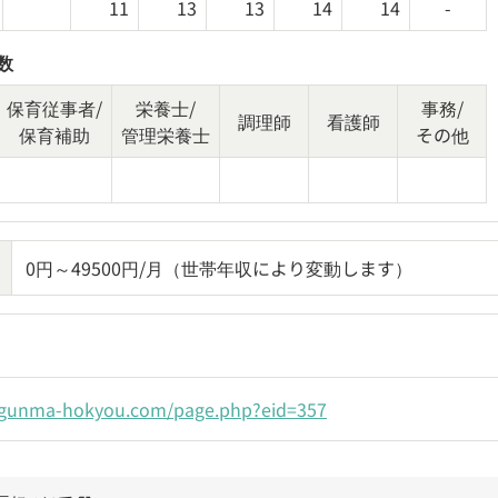
11
13
13
14
14
-
数
保育従事者/
栄養士/
事務/
調理師
看護師
保育補助
管理栄養士
その他
0円～49500円/月（世帯年収により変動します）
.gunma-hokyou.com/page.php?eid=357