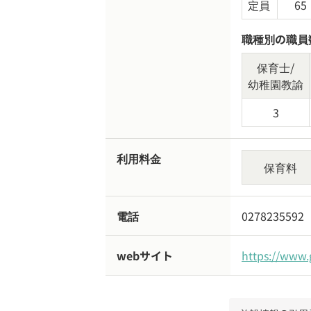
定員
65
職種別の職員
保育士/
幼稚園教諭
3
利用料金
保育料
電話
0278235592
webサイト
https://www