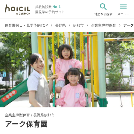
search
menu
No.1
掲載施設数
園見学の予約サイト
地図から探す
メニュー
保育園探し・見学予約TOP
長野県
伊那市
企業主導型保育
アーク
chevron_right
chevron_right
chevron_right
chevron_right
企業主導型保育 /
長野県伊那市
アーク保育園