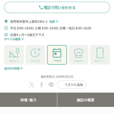
phone
電話で問い合わせる
長野県伊那市上新田2401-1
location_on
地図
keyboard_double_arrow_down
平日 8:00~18:00
土曜 8:00~18:00
日曜・祝日 8:00~18:00
schedule
生後4ヶ月〜2歳児クラス
child_care
すべての概要
keyboard_double_arrow_down
一時保育
園庭あり
延長保育
自園調理
連絡アプリ
他1件の特徴
keyboard_double_arrow_down
最終更新日: 2026年6月1日
リストに追加
特徴・魅力
施設の概要