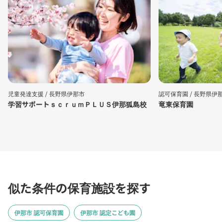
児童発達支援 /
長野県伊那市
認可保育園 /
長野県伊
学習サポートｓｃｒｕｍＰＬＵＳ伊那狐島校
竜東保育園
似た条件の保育施設を探す
伊那市 認可保育園
伊那市 認定こども園