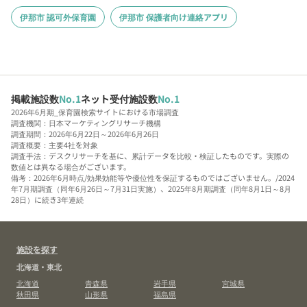
伊那市 認可外保育園
伊那市 保護者向け連絡アプリ
掲載施設数
No.1
ネット受付施設数
No.1
2026年6月期_保育園検索サイトにおける市場調査
調査機関：日本マーケティングリサーチ機構
調査期間：2026年6月22日～2026年6月26日
調査概要：主要4社を対象
調査手法：デスクリサーチを基に、累計データを比較・検証したものです。実際の
数値とは異なる場合がございます。
備考：2026年6月時点/効果効能等や優位性を保証するものではございません。/2024
年7月期調査（同年6月26日～7月31日実施）、2025年8月期調査（同年8月1日～8月
28日）に続き3年連続
施設を探す
北海道・東北
北海道
青森県
岩手県
宮城県
秋田県
山形県
福島県