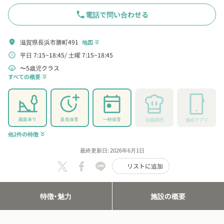
phone
電話で問い合わせる
滋賀県長浜市勝町491
location_on
地図
keyboard_double_arrow_down
平日 7:15~18:45
土曜 7:15~18:45
schedule
〜5歳児クラス
child_care
すべての概要
keyboard_double_arrow_down
園庭あり
延長保育
一時保育
自園調理
連絡アプリ
他2件の特徴
keyboard_double_arrow_down
最終更新日: 2026年6月1日
リストに追加
特徴・魅力
施設の概要