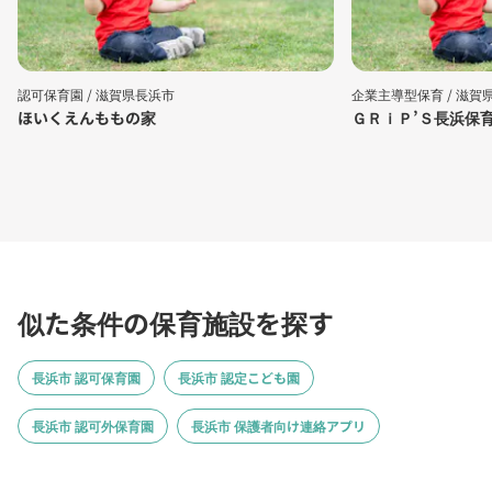
認可保育園 /
滋賀県長浜市
企業主導型保育 /
滋賀
ほいくえんももの家
ＧＲｉＰ’Ｓ長浜保
似た条件の保育施設を探す
長浜市 認可保育園
長浜市 認定こども園
長浜市 認可外保育園
長浜市 保護者向け連絡アプリ