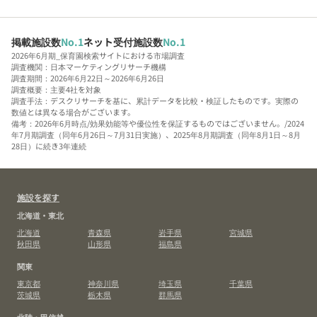
掲載施設数
No.1
ネット受付施設数
No.1
2026年6月期_保育園検索サイトにおける市場調査
調査機関：日本マーケティングリサーチ機構
調査期間：2026年6月22日～2026年6月26日
調査概要：主要4社を対象
調査手法：デスクリサーチを基に、累計データを比較・検証したものです。実際の
数値とは異なる場合がございます。
備考：2026年6月時点/効果効能等や優位性を保証するものではございません。/2024
年7月期調査（同年6月26日～7月31日実施）、2025年8月期調査（同年8月1日～8月
28日）に続き3年連続
施設を探す
北海道・東北
北海道
青森県
岩手県
宮城県
秋田県
山形県
福島県
関東
東京都
神奈川県
埼玉県
千葉県
茨城県
栃木県
群馬県
北陸・甲信越