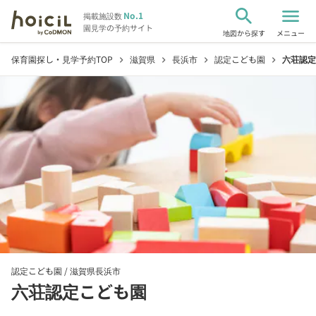
search
menu
No.1
掲載施設数
園見学の予約サイト
地図から探す
メニュー
保育園探し・見学予約TOP
滋賀県
長浜市
認定こども園
六荘認定
chevron_right
chevron_right
chevron_right
chevron_right
認定こども園 /
滋賀県長浜市
六荘認定こども園