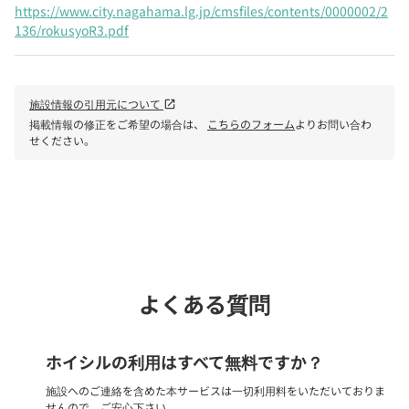
https://www.city.nagahama.lg.jp/cmsfiles/contents/0000002/2
136/rokusyoR3.pdf
施設情報の引用元について
open_in_new
掲載情報の修正をご希望の場合は、
こちらのフォーム
よりお問い合わ
せください。
phone
電話で問い合わせる
よくある質問
ホイシルの利用はすべて無料ですか？
施設へのご連絡を含めた本サービスは一切利用料をいただいておりま
せんので、ご安心下さい。