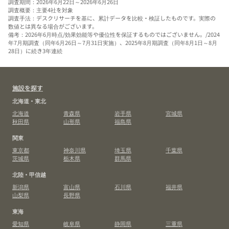
調査期間：2026年6月22日～2026年6月26日
調査概要：主要4社を対象
調査手法：デスクリサーチを基に、累計データを比較・検証したものです。実際の
数値とは異なる場合がございます。
備考：2026年6月時点/効果効能等や優位性を保証するものではございません。/2024
年7月期調査（同年6月26日～7月31日実施）、2025年8月期調査（同年8月1日～8月
28日）に続き3年連続
施設を探す
北海道・東北
北海道
青森県
岩手県
宮城県
秋田県
山形県
福島県
関東
東京都
神奈川県
埼玉県
千葉県
茨城県
栃木県
群馬県
北陸・甲信越
新潟県
富山県
石川県
福井県
山梨県
長野県
東海
愛知県
岐阜県
静岡県
三重県