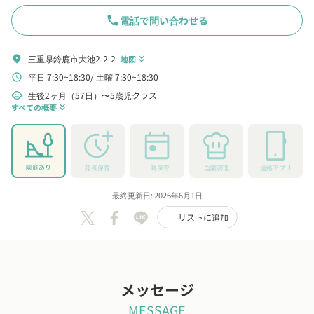
phone
電話で問い合わせる
三重県鈴鹿市大池2-2-2
location_on
地図
keyboard_double_arrow_down
平日 7:30~18:30
土曜 7:30~18:30
schedule
生後2ヶ月（57日）〜5歳児クラス
child_care
すべての概要
keyboard_double_arrow_down
園庭あり
延長保育
一時保育
自園調理
連絡アプリ
最終更新日: 2026年6月1日
リストに追加
メッセージ
MESSAGE