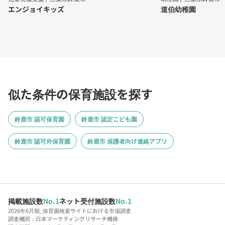
エンジョイキッズ
道伯幼稚園
似た条件の保育施設を探す
鈴鹿市 認可保育園
鈴鹿市 認定こども園
鈴鹿市 認可外保育園
鈴鹿市 保護者向け連絡アプリ
掲載施設数
No.1
ネット受付施設数
No.1
2026年6月期_保育園検索サイトにおける市場調査
調査機関：日本マーケティングリサーチ機構