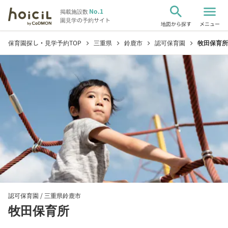
search
menu
No.1
掲載施設数
園見学の予約サイト
地図から探す
メニュー
保育園探し・見学予約TOP
三重県
鈴鹿市
認可保育園
牧田保育所
chevron_right
chevron_right
chevron_right
chevron_right
認可保育園 /
三重県鈴鹿市
牧田保育所