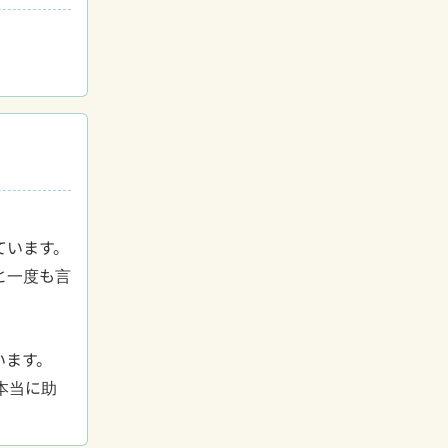
います。

と一度も言
ます。

本当に助