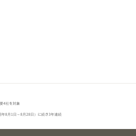
要4社を対象
同年8月1日～8月28日）に続き3年連続