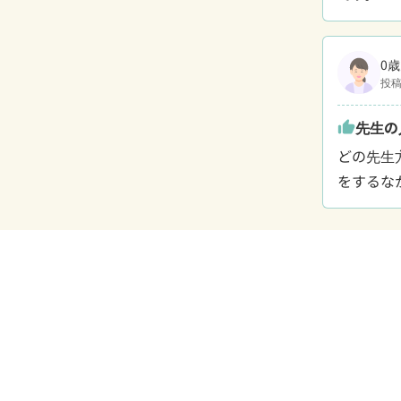
0歳
投稿
先生の
thumb_up
どの先生
をするな