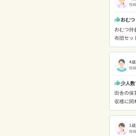
投稿
おむつ
thumb_up
おむつ持参
布団セッ
4歳
投稿
少人数
thumb_up
田舎の保
収穫に関
1歳
投稿