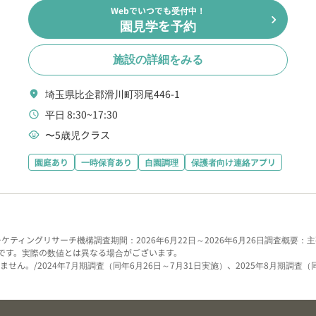
Webでいつでも受付中！
chevron_right
園見学を予約
施設の詳細をみる
埼玉県比企郡滑川町羽尾446-1
location_on
平日 8:30~17:30
schedule
〜5歳児クラス
child_care
園庭あり
一時保育あり
自園調理
保護者向け連絡アプリ
ーケティングリサーチ機構
調査期間：2026年6月22日～2026年6月26日
調査概要：主
です。実際の数値とは異なる場合がございます。
せん。/2024年7月期調査（同年6月26日～7月31日実施）、2025年8月期調査（