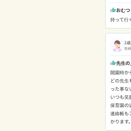
おむつ
thumb_up
持って行
2歳
投稿
先生の
thumb_up
開園時か
どの先生
った事ない
いつも笑
保育園の
連絡帳も
かります