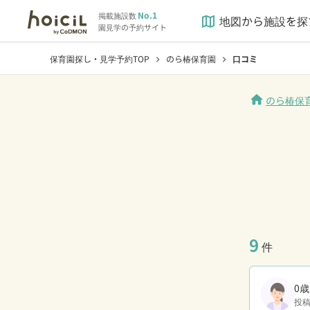
No.1
掲載施設数
地図から施設を探
map
園見学の予約サイト
保育園探し・見学予約TOP
のら椿保育園
口コミ
chevron_right
chevron_right
home
のら椿保
9
件
0歳
投稿