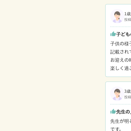
1歳
投稿
子ども
thumb_up
子供の様
記載されて
お迎えの
楽しく過
3歳
投稿
先生の
thumb_up
先生が明
です。