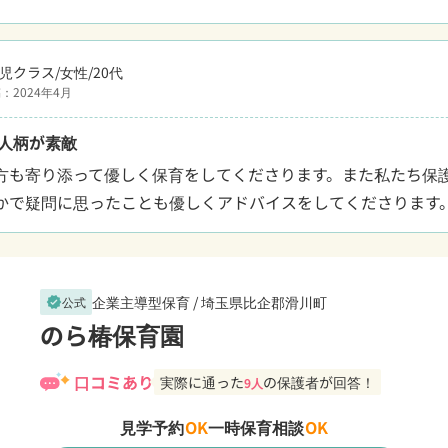
児クラス/女性/20代
：2024年4月
人柄が素敵
方も寄り添って優しく保育をしてくださります。また私たち保
かで疑問に思ったことも優しくアドバイスをしてくださります
企業主導型保育 /
埼玉県比企郡滑川町
公式
verified
のら椿保育園
口コミあり
実際に通った
の保護者が回答！
9人
見学予約
OK
一時保育相談
OK