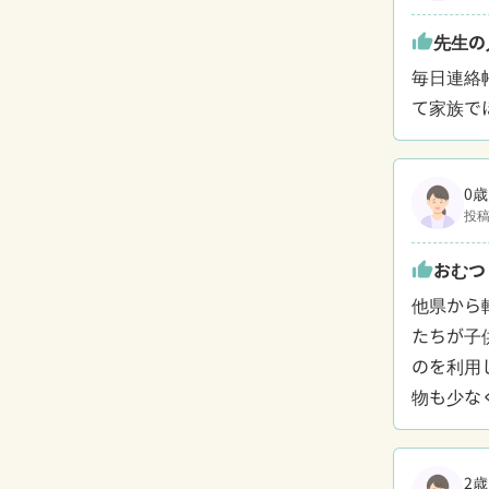
先生の
thumb_up
毎日連絡
て家族で
0歳
投稿
おむつ
thumb_up
他県から
たちが子
のを利用
物も少な
2歳