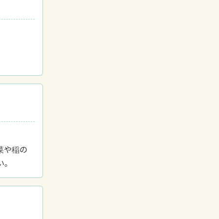
菜や稲の
い。