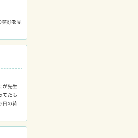
の笑顔を見
たが先生
ってたも
毎日の荷