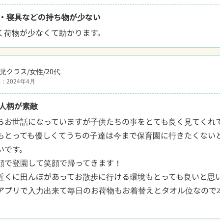
・寝具などの持ち物が少ない
く荷物が少なくて助かります。
児クラス/女性/20代
：2024年4月
人柄が素敵
らお世話になっていますが子供たちの事をとても良く見てくれて
もとっても優しくてうちの子達は今まで保育園に行きたくない
です。

顔で登園して笑顔で帰ってきます！

近くに田んぼがあってお散歩に行ける環境もとっても良いと思い
アプリで入力出来て毎日のお荷物もお着替えとタオル位なので
。