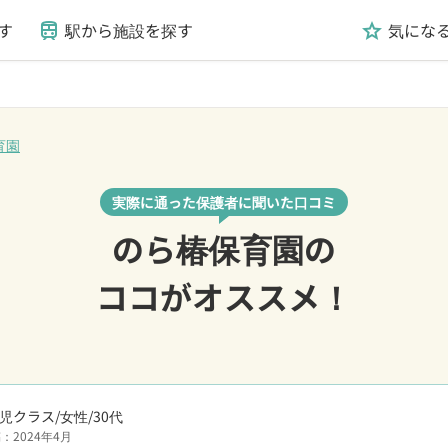
す
駅から施設を探す
気にな
train
grade
育園
実際に通った保護者に聞いた口コミ
のら椿保育園の
ココがオススメ！
児クラス/女性/30代
：2024年4月