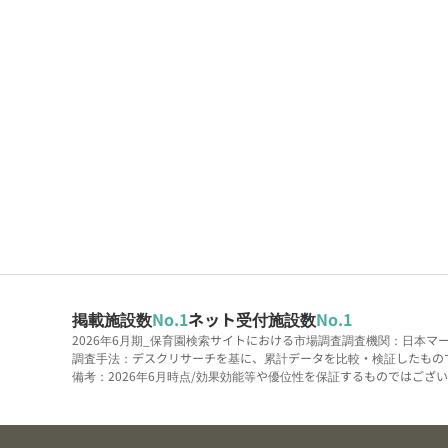
掲載施設数
No.1
ネット受付施設数
No.1
2026年6月期_保育園検索サイトにおける市場調査
調査機関：日本マ
調査手法：デスクリサーチを基に、累計データを比較・検証したもの
備考：2026年6月時点/効果効能等や優位性を保証するものではございま