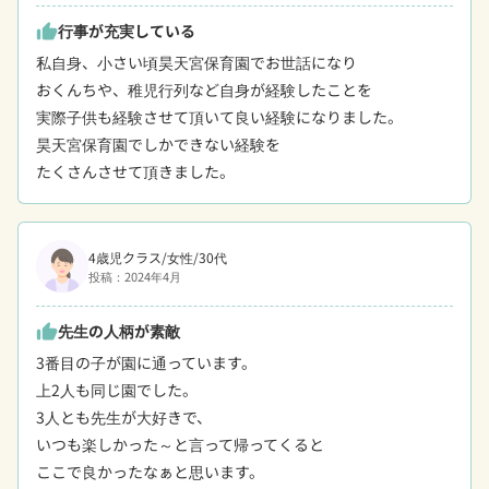
行事が充実している
thumb_up
私自身、小さい頃昊天宮保育園でお世話になり

おくんちや、稚児行列など自身が経験したことを

実際子供も経験させて頂いて良い経験になりました。

昊天宮保育園でしかできない経験を

たくさんさせて頂きました。
4歳児クラス/女性/30代
投稿：2024年4月
先生の人柄が素敵
thumb_up
3番目の子が園に通っています。

上2人も同じ園でした。

3人とも先生が大好きで、

いつも楽しかった～と言って帰ってくると

ここで良かったなぁと思います。
