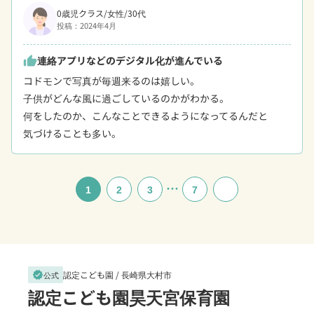
0歳児クラス/女性/30代
投稿：2024年4月
連絡アプリなどのデジタル化が進んでいる
thumb_up
コドモンで写真が毎週来るのは嬉しい。

子供がどんな風に過ごしているのかがわかる。

何をしたのか、こんなことできるようになってるんだと

気づけることも多い。
…
1
2
3
7
認定こども園 /
長崎県大村市
verified
公式
認定こども園昊天宮保育園