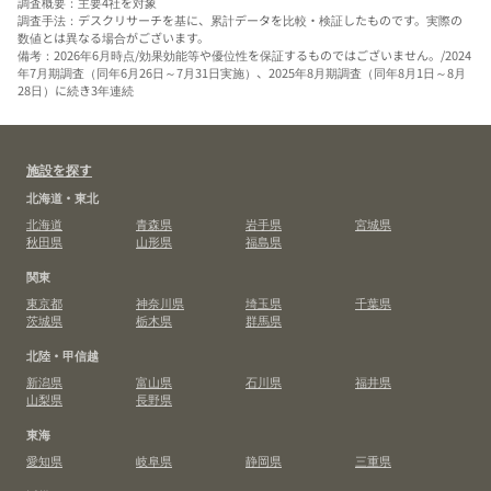
調査概要：主要4社を対象
調査手法：デスクリサーチを基に、累計データを比較・検証したものです。実際の
数値とは異なる場合がございます。
備考：2026年6月時点/効果効能等や優位性を保証するものではございません。/2024
年7月期調査（同年6月26日～7月31日実施）、2025年8月期調査（同年8月1日～8月
28日）に続き3年連続
施設を探す
北海道・東北
北海道
青森県
岩手県
宮城県
秋田県
山形県
福島県
関東
東京都
神奈川県
埼玉県
千葉県
茨城県
栃木県
群馬県
北陸・甲信越
新潟県
富山県
石川県
福井県
山梨県
長野県
東海
愛知県
岐阜県
静岡県
三重県