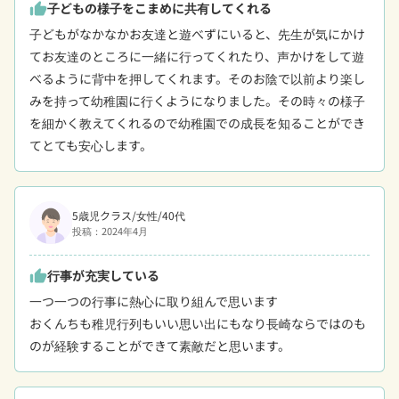
子どもの様子をこまめに共有してくれる
thumb_up
子どもがなかなかお友達と遊べずにいると、先生が気にかけ
てお友達のところに一緒に行ってくれたり、声かけをして遊
べるように背中を押してくれます。そのお陰で以前より楽し
みを持って幼稚園に行くようになりました。その時々の様子
を細かく教えてくれるので幼稚園での成長を知ることができ
てとても安心します。
5歳児クラス/女性/40代
投稿：2024年4月
行事が充実している
thumb_up
一つ一つの行事に熱心に取り組んで思います

おくんちも稚児行列もいい思い出にもなり長崎ならではのも
のが経験することができて素敵だと思います。