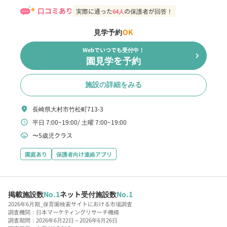
口コミあり
実際に通った
の保護者が回答！
64人
見学予約
OK
Webでいつでも受付中！
chevron_right
園見学を予約
施設の詳細をみる
長崎県大村市竹松町713-3
location_on
平日 7:00~19:00
土曜 7:00~19:00
schedule
〜5歳児クラス
child_care
園庭あり
保護者向け連絡アプリ
掲載施設数
No.1
ネット受付施設数
No.1
2026年6月期_保育園検索サイトにおける市場調査
調査機関：日本マーケティングリサーチ機構
調査期間：2026年6月22日～2026年6月26日