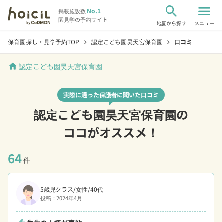
search
menu
No.1
掲載施設数
園見学の予約サイト
地図から探す
メニュー
保育園探し・見学予約TOP
認定こども園昊天宮保育園
口コミ
chevron_right
chevron_right
home
認定こども園昊天宮保育園
実際に通った保護者に聞いた口コミ
認定こども園昊天宮保育園の
ココがオススメ！
64
件
5歳児クラス/女性/40代
投稿：2024年4月