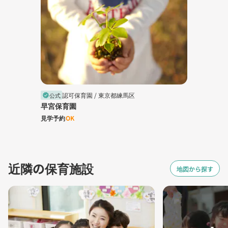
認可保育園 /
東京都練馬区
公式
verified
早宮保育園
見学予約
OK
近隣の保育施設
地図から探す