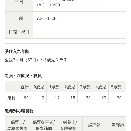
平日
18:31~19:00）
土曜
7:30~18:30
日曜・祝日
-
受け入れ年齢
生後2ヶ月（57日）〜5歳児クラス
定員・在園児・職員
合計
0歳児
1歳児
2歳児
3歳児
4歳児
5歳児
そ
定員
99
9
12
18
20
20
20
職種別の職員数
保育士/
保育従事者/
栄養士/
調理師
看護師
幼稚園教諭
保育補助
管理栄養士