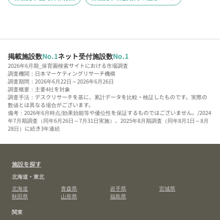
掲載施設数
No.1
ネット受付施設数
No.1
2026年6月期_保育園検索サイトにおける市場調査
調査機関：日本マーケティングリサーチ機構
調査期間：2026年6月22日～2026年6月26日
調査概要：主要4社を対象
調査手法：デスクリサーチを基に、累計データを比較・検証したものです。実際の
数値とは異なる場合がございます。
備考：2026年6月時点/効果効能等や優位性を保証するものではございません。/2024
年7月期調査（同年6月26日～7月31日実施）、2025年8月期調査（同年8月1日～8月
28日）に続き3年連続
施設を探す
北海道・東北
北海道
青森県
岩手県
宮城県
秋田県
山形県
福島県
関東