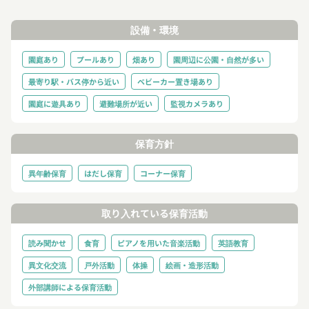
設備・環境
園庭あり
プールあり
畑あり
園周辺に公園・自然が多い
最寄り駅・バス停から近い
ベビーカー置き場あり
園庭に遊具あり
避難場所が近い
監視カメラあり
保育方針
異年齢保育
はだし保育
コーナー保育
取り入れている保育活動
読み聞かせ
食育
ピアノを用いた音楽活動
英語教育
異文化交流
戸外活動
体操
絵画・造形活動
外部講師による保育活動