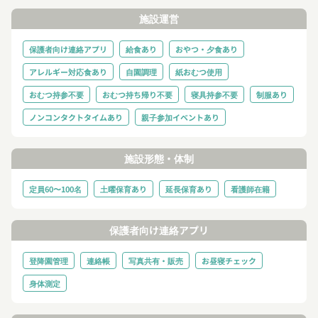
施設運営
保護者向け連絡アプリ
給食あり
おやつ・夕食あり
アレルギー対応食あり
自園調理
紙おむつ使用
おむつ持参不要
おむつ持ち帰り不要
寝具持参不要
制服あり
ノンコンタクトタイムあり
親子参加イベントあり
施設形態・体制
定員60〜100名
土曜保育あり
延長保育あり
看護師在籍
保護者向け連絡アプリ
登降園管理
連絡帳
写真共有・販売
お昼寝チェック
身体測定