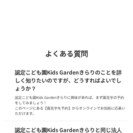
Webでいつでも受付中！
chevron_right
園見学を予約
よくある質問
認定こども園Kids Gardenきらりのことを詳
しく知りたいのですが、どうすればよいでし
ょうか？
認定こども園Kids Gardenきらりに興味があれば、まず園見学の予約
をしてみましょう！
このページにある【園見学を予約】からオンラインでお気軽に応募い
ただけます。
認定こども園Kids Gardenきらりと同じ法人