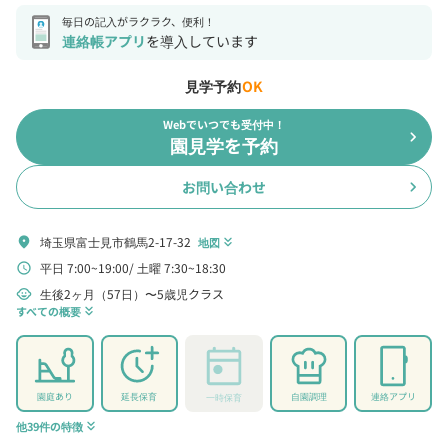
毎日の記入がラクラク、便利！
連絡帳アプリ
を導入しています
見学予約
OK
Webでいつでも受付中！
chevron_right
園見学を予約
お問い合わせ
chevron_right
埼玉県富士見市鶴馬2-17-32
location_on
地図
keyboard_double_arrow_down
平日 7:00~19:00
土曜 7:30~18:30
schedule
生後2ヶ月（57日）〜5歳児クラス
child_care
すべての概要
keyboard_double_arrow_down
園庭あり
延長保育
自園調理
連絡アプリ
一時保育
他39件の特徴
keyboard_double_arrow_down