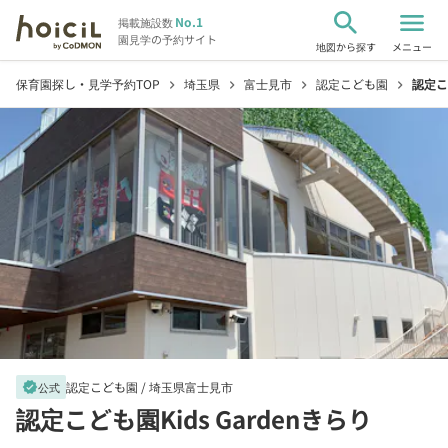
search
menu
No.1
掲載施設数
園見学の予約サイト
地図から探す
メニュー
保育園探し・見学予約TOP
埼玉県
富士見市
認定こども園
認定こ
chevron_right
chevron_right
chevron_right
chevron_right
認定こども園 /
埼玉県富士見市
verified
公式
認定こども園Kids Gardenきらり