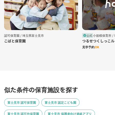
認可保育園 /
埼玉県富士見市
小規模保育所 /
公式
verified
こばと保育園
つるせつくしっこル
見学予約
OK
似た条件の保育施設を探す
富士見市 認可保育園
富士見市 認定こども園
富士見市 認可外保育園
富士見市 保護者向け連絡アプリ