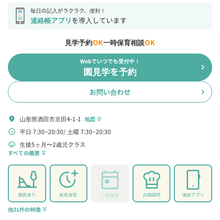
毎日の記入がラクラク、便利！
連絡帳アプリ
を導入しています
見学予約
OK
一時保育相談
OK
Webでいつでも受付中！
chevron_right
園見学を予約
お問い合わせ
chevron_right
山形県酒田市京田4-1-1
location_on
地図
keyboard_double_arrow_down
平日 7:30~20:30
土曜 7:30~20:30
schedule
生後5ヶ月〜2歳児クラス
child_care
すべての概要
keyboard_double_arrow_down
園庭あり
延長保育
自園調理
連絡アプリ
一時保育
他31件の特徴
keyboard_double_arrow_down