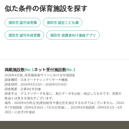
似た条件の保育施設を探す
酒田市 認可保育園
酒田市 認定こども園
酒田市 認可外保育園
酒田市 保護者向け連絡アプリ
掲載施設数
No.1
ネット受付施設数
No.1
2026年6月期_保育園検索サイトにおける市場調査
調査機関：日本マーケティングリサーチ機構
調査期間：2026年6月22日～2026年6月26日
調査概要：主要4社を対象
調査手法：デスクリサーチを基に、累計データを比較・検証したものです。実際の
数値とは異なる場合がございます。
備考：2026年6月時点/効果効能等や優位性を保証するものではございません。/2024
年7月期調査（同年6月26日～7月31日実施）、2025年8月期調査（同年8月1日～8月
28日）に続き3年連続