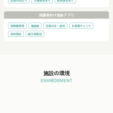
定員30名以下
土曜保育あり
延長保育あり
保護者向け連絡アプリ
登降園管理
連絡帳
写真共有・販売
お昼寝チェック
身体測定
献立表配信
施設の環境
ENVIRONMENT