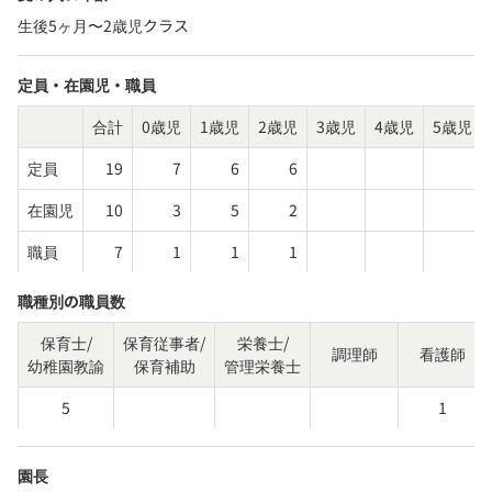
生後5ヶ月〜2歳児クラス
定員・在園児・職員
合計
0歳児
1歳児
2歳児
3歳児
4歳児
5歳児
定員
19
7
6
6
在園児
10
3
5
2
職員
7
1
1
1
職種別の職員数
保育士/
保育従事者/
栄養士/
調理師
看護師
幼稚園教諭
保育補助
管理栄養士
5
1
園長