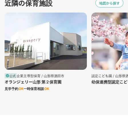
近隣の保育施設
地図から探す
企業主導型保育 /
山形県酒田市
認定こども園 /
山形県
公式
verified
オランジェリー山形 第２保育園
幼保連携型認定こど
見学予約
OK
一時保育相談
OK