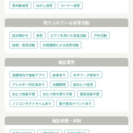
異年齢保育
はだし保育
コーナー保育
取り入れている保育活動
読み聞かせ
食育
ピアノを用いた音楽活動
戸外活動
絵画・造形活動
外部講師による保育活動
施設運営
保護者向け連絡アプリ
給食あり
おやつ・夕食あり
アレルギー対応食あり
自園調理
紙おむつ使用
おむつ持参不要
おむつ持ち帰り不要
寝具持参不要
ノンコンタクトタイムあり
親子参加イベントあり
施設形態・体制