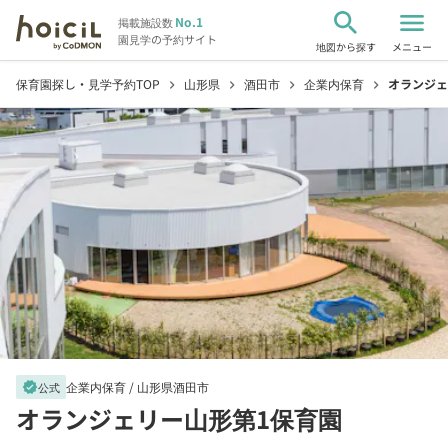
search
menu
No.1
掲載施設数
園見学の予約サイト
地図から探す
メニュー
保育園探し・見学予約TOP
山形県
酒田市
企業内保育
オランジェ
chevron_right
chevron_right
chevron_right
chevron_right
企業内保育 /
山形県酒田市
verified
公式
オランジェリー山形第1保育園