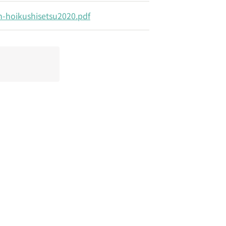
n-hoikushisetsu2020.pdf
問い合わせる
0749631894
phone