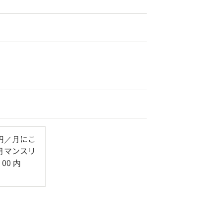
 円／月にこ
／月マンスリ
00 内