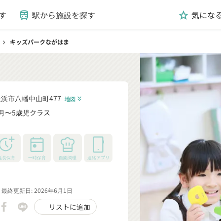
す
駅から施設を探す
気にな
train
grade
キッズパークながはま
chevron_right
浜市八幡中山町477
地図
keyboard_double_arrow_down
月〜5歳児クラス
_down
延長保育
一時保育
自園調理
連絡アプリ
最終更新日: 2026年6月1日
リストに追加