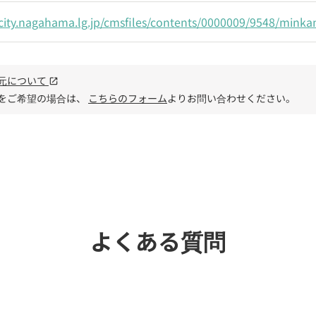
city.nagahama.lg.jp/cmsfiles/contents/0000009/9548/minka
元について
open_in_new
をご希望の場合は、
こちらのフォーム
よりお問い合わせください。
電話で
よくある質問