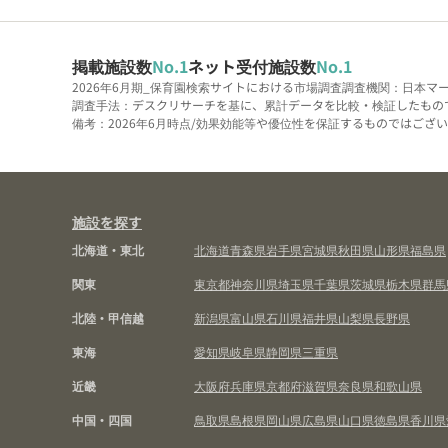
掲載施設数
No.1
ネット受付施設数
No.1
2026年6月期_保育園検索サイトにおける市場調査
調査機関：日本マ
調査手法：デスクリサーチを基に、累計データを比較・検証したもの
備考：2026年6月時点/効果効能等や優位性を保証するものではございま
施設を探す
北海道・東北
北海道
青森県
岩手県
宮城県
秋田県
山形県
福島県
関東
東京都
神奈川県
埼玉県
千葉県
茨城県
栃木県
群馬
北陸・甲信越
新潟県
富山県
石川県
福井県
山梨県
長野県
東海
愛知県
岐阜県
静岡県
三重県
近畿
大阪府
兵庫県
京都府
滋賀県
奈良県
和歌山県
中国・四国
鳥取県
島根県
岡山県
広島県
山口県
徳島県
香川県