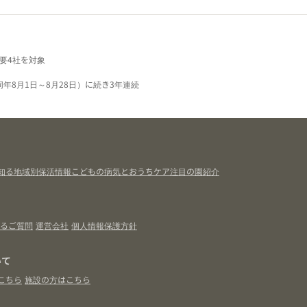
要4社を対象
同年8月1日～8月28日）に続き3年連続
知る
地域別保活情報
こどもの病気とおうちケア
注目の園紹介
るご質問
運営会社
個人情報保護方針
いて
こちら
施設の方はこちら