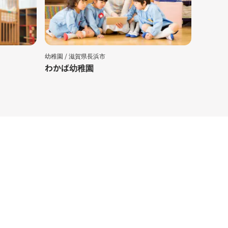
幼稚園 /
滋賀県長浜市
認可保育園
わかば幼稚園
長浜愛