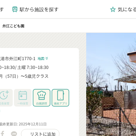
す
駅から施設を探す
気にな
train
grade
外江こども園
ight
港市外江町1770-1
地図
keyboard_double_arrow_down
0~18:30
土曜 7:30~18:30
月（57日）〜5歳児クラス
_down
延長保育
一時保育
自園調理
連絡アプリ
rrow_down
最終更新日: 2025年12月11日
リストに追加