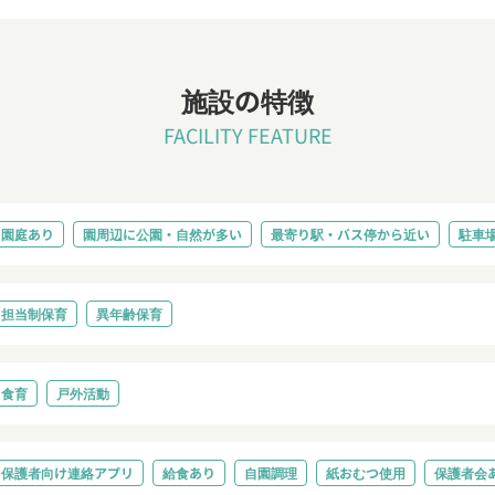
施設の特徴
FACILITY FEATURE
園庭あり
園周辺に公園・自然が多い
最寄り駅・バス停から近い
駐車
担当制保育
異年齢保育
食育
戸外活動
保護者向け連絡アプリ
給食あり
自園調理
紙おむつ使用
保護者会