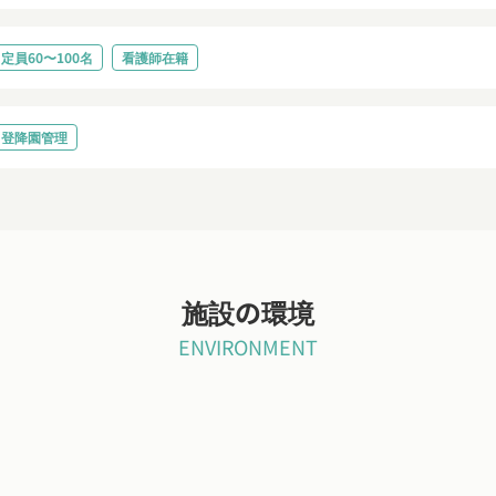
定員60〜100名
看護師在籍
登降園管理
施設の環境
ENVIRONMENT