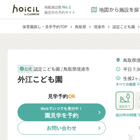
No.1
掲載施設数
地図から施設を探
map
園見学の予約サイト
保育園探し・見学予約TOP
鳥取県
境港市
認定こども園
chevron_right
chevron_right
chevron_right
chevron_r
鳥取県境
location_on
認定こども園 /
鳥取県境港市
平日 7:3
公式
verified
schedule
外江こども園
生後2ヶ
child_care
すべての概要
keyboard_double_arrow
見学予約
OK
園庭あり
Webでいつでも受付中！
chevron_right
園見学を予約
他15件の特徴
keyboard_double_a
お問い合わせ
chevron_right