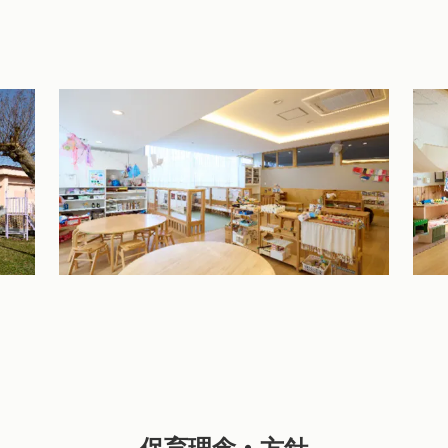
3・4・5歳児の保育室
未満
る園
こどもの興味関心から遊ぶ姿が感じられるよ
安心
ごと
うにコーナーを設置し、自分らしさを十分表
らさ
分ら
現し、認め合い、育ち合いが生まれる場です
べる
作り
止め
てい
保育理念・方針