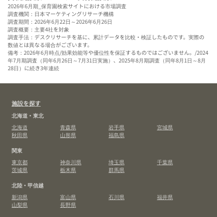
2026年6月期_保育園検索サイトにおける市場調査
調査機関：日本マーケティングリサーチ機構
調査期間：2026年6月22日～2026年6月26日
調査概要：主要4社を対象
調査手法：デスクリサーチを基に、累計データを比較・検証したものです。実際の
数値とは異なる場合がございます。
備考：2026年6月時点/効果効能等や優位性を保証するものではございません。/2024
年7月期調査（同年6月26日～7月31日実施）、2025年8月期調査（同年8月1日～8月
28日）に続き3年連続
施設を探す
北海道・東北
北海道
青森県
岩手県
宮城県
秋田県
山形県
福島県
関東
東京都
神奈川県
埼玉県
千葉県
茨城県
栃木県
群馬県
北陸・甲信越
新潟県
富山県
石川県
福井県
山梨県
長野県