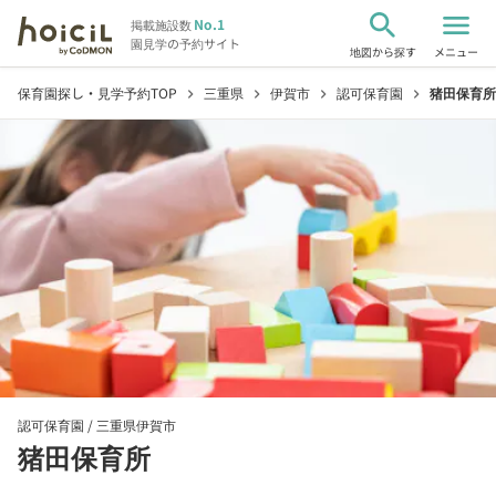
search
menu
No.1
掲載施設数
園見学の予約サイト
地図から探す
メニュー
保育園探し・見学予約TOP
三重県
伊賀市
認可保育園
猪田保育所
chevron_right
chevron_right
chevron_right
chevron_right
認可保育園 /
三重県伊賀市
猪田保育所