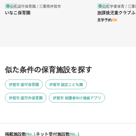
認可保育園 /
三重県伊賀市
学童保育 /
三重
公式
公式
verified
verified
いなこ保育園
放課後児童クラブふ
見学予約
OK
似た条件の保育施設を探す
伊賀市 認可保育園
伊賀市 認定こども園
伊賀市 認可外保育園
伊賀市 保護者向け連絡アプリ
掲載施設数
No.1
ネット受付施設数
No.1