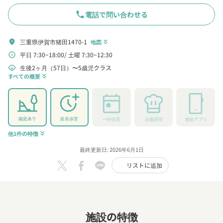
phone
電話で問い合わせる
三重県伊賀市猪田1470-1
location_on
地図
keyboard_double_arrow_down
平日 7:30~18:00
土曜 7:30~12:30
schedule
生後2ヶ月（57日）〜5歳児クラス
child_care
すべての概要
keyboard_double_arrow_down
園庭あり
延長保育
一時保育
自園調理
連絡アプリ
他1件の特徴
keyboard_double_arrow_down
最終更新日: 2026年6月1日
リストに追加
施設の特徴