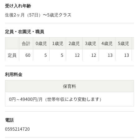
受け入れ年齢
生後2ヶ月（57日）〜5歳児クラス
定員・在園児・職員
合計
0歳児
1歳児
2歳児
3歳児
4歳児
5歳児
そ
定員
60
5
5
12
12
13
13
利用料金
保育料
0円～49400円/月（世帯年収により変動します）
電話
0595214720