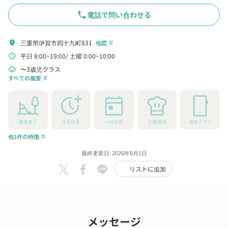
phone
電話で問い合わせる
三重県伊賀市四十九町831
location_on
地図
keyboard_double_arrow_down
平日 8:00~19:00
土曜 0:00~10:00
schedule
〜3歳児クラス
child_care
すべての概要
keyboard_double_arrow_down
園庭あり
延長保育
一時保育
自園調理
連絡アプリ
他1件の特徴
keyboard_double_arrow_down
最終更新日: 2026年6月1日
リストに追加
メッセージ