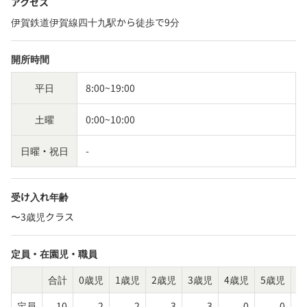
アクセス
伊賀鉄道伊賀線四十九駅から徒歩で9分
開所時間
平日
8:00~19:00
土曜
0:00~10:00
日曜・祝日
-
受け入れ年齢
〜3歳児クラス
定員・在園児・職員
合計
0歳児
1歳児
2歳児
3歳児
4歳児
5歳児
そ
定員
10
2
2
3
3
0
0