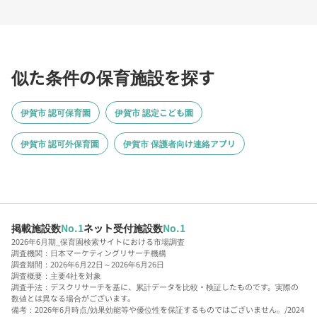
似た条件の保育施設を探す
伊賀市 認可保育園
伊賀市 認定こども園
伊賀市 認可外保育園
伊賀市 保護者向け連絡アプリ
掲載施設数
No.1
ネット受付施設数
No.1
2026年6月期_保育園検索サイトにおける市場調査
調査機関：日本マーケティングリサーチ機構
調査期間：2026年6月22日～2026年6月26日
調査概要：主要4社を対象
調査手法：デスクリサーチを基に、累計データを比較・検証したものです。実際の
数値とは異なる場合がございます。
備考：2026年6月時点/効果効能等や優位性を保証するものではございません。/2024