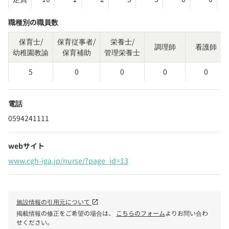
職種別の職員数
保育士/
保育従事者/
栄養士/
調理師
看護師
幼稚園教諭
保育補助
管理栄養士
5
0
0
0
0
電話
0594241111
webサイト
www.cgh-iga.jp/nurse/?page_id=13
施設情報の引用元について
open_in_new
掲載情報の修正をご希望の場合は、
こちらのフォーム
よりお問い合わ
せください。