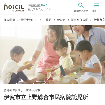
search
menu
No.1
掲載施設数
園見学の予約サイト
地図から探す
メニュー
保育園探し・見学予約TOP
三重県
伊賀市
認可外保育園
伊賀市立
chevron_right
chevron_right
chevron_right
chevron_right
認可外保育園 /
三重県伊賀市
伊賀市立上野総合市民病院託児所