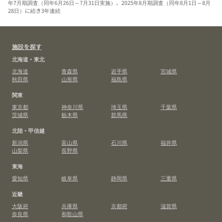
年7月期調査（同年6月26日～7月31日実施）、2025年8月期調査（同年8月1日～8月
28日）に続き3年連続
施設を探す
北海道・東北
北海道
青森県
岩手県
宮城県
秋田県
山形県
福島県
関東
東京都
神奈川県
埼玉県
千葉県
茨城県
栃木県
群馬県
北陸・甲信越
新潟県
富山県
石川県
福井県
山梨県
長野県
東海
愛知県
岐阜県
静岡県
三重県
近畿
大阪府
兵庫県
京都府
滋賀県
奈良県
和歌山県