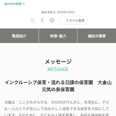
他33件の特徴
keyboard_double_arrow_down
最終更新日: 2026年5月8日
リストに追加
職員紹介
特徴・魅力
施設の概要
メッセージ
MESSAGE
インクルーシブ保育・流れる日課の保育園 大倉山
元気の泉保育園
当園は「こころもからだも のびのびげんきに」を理念に、子ど
も一人ひとりが安心して自分らしく成長できる保育を大切にして
います。そのために、子どもの人権を尊重し、多様な価値観を受