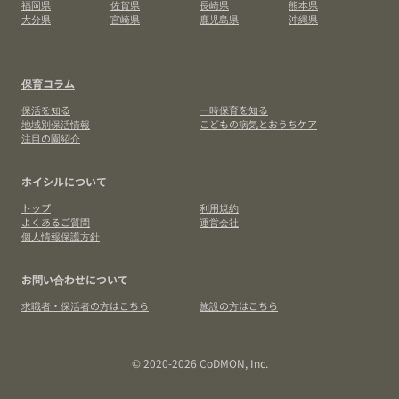
福岡県
佐賀県
長崎県
熊本県
大分県
宮崎県
鹿児島県
沖縄県
保育コラム
保活を知る
一時保育を知る
地域別保活情報
こどもの病気とおうちケア
注目の園紹介
ホイシルについて
トップ
利用規約
よくあるご質問
運営会社
個人情報保護方針
お問い合わせについて
求職者・保活者の方はこちら
施設の方はこちら
© 2020-2026 CoDMON, Inc.