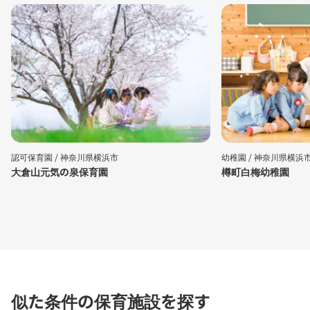
認可保育園 /
神奈川県横浜市
幼稚園 /
神奈川県横浜
大倉山元気の泉保育園
樽町白梅幼稚園
似た条件の保育施設を探す