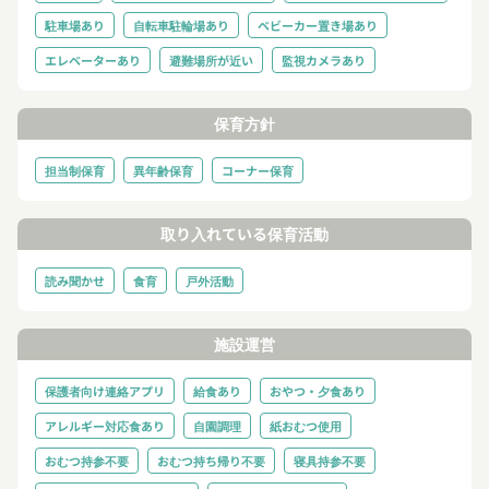
駐車場あり
自転車駐輪場あり
ベビーカー置き場あり
エレベーターあり
避難場所が近い
監視カメラあり
保育方針
担当制保育
異年齢保育
コーナー保育
取り入れている保育活動
読み聞かせ
食育
戸外活動
施設運営
保護者向け連絡アプリ
給食あり
おやつ・夕食あり
アレルギー対応食あり
自園調理
紙おむつ使用
おむつ持参不要
おむつ持ち帰り不要
寝具持参不要