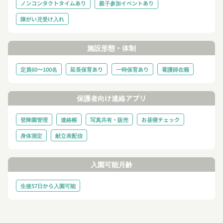
ノンコンタクトタイムあり
親子参加イベントあり
障がい児受け入れ
施設形態・体制
定員60〜100名
延長保育あり
一時保育あり
看護師在籍
保護者向け連絡アプリ
登降園管理
連絡帳
写真共有・販売
お昼寝チェック
身体測定
献立表配信
入園可能月齢
生後57日から入園可能