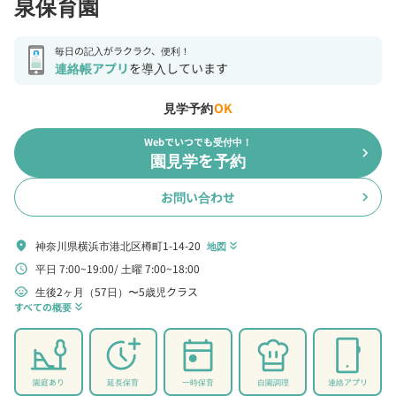
泉保育園
毎日の記入がラクラク、便利！
連絡帳アプリ
を導入しています
見学予約
OK
Webでいつでも受付中！
chevron_right
園見学を予約
お問い合わせ
chevron_right
神奈川県横浜市港北区樽町1-14-20
location_on
地図
keyboard_double_arrow_down
平日 7:00~19:00
土曜 7:00~18:00
schedule
生後2ヶ月（57日）〜5歳児クラス
child_care
すべての概要
keyboard_double_arrow_down
園庭あり
延長保育
一時保育
自園調理
連絡アプリ