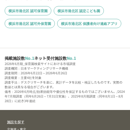
横浜市港北区 認可保育園
横浜市港北区 認定こども園
横浜市港北区 認可外保育園
横浜市港北区 保護者向け連絡アプリ
掲載施設数
No.1
ネット受付施設数
No.1
2026年6月期_保育園検索サイトにおける市場調査
調査機関：日本マーケティングリサーチ機構
調査期間：2026年6月22日～2026年6月26日
調査概要：主要4社を対象
調査手法：デスクリサーチを基に、累計データを比較・検証したものです。実際の
数値とは異なる場合がございます。
備考：2026年6月時点/効果効能等や優位性を保証するものではございません。/2024
年7月期調査（同年6月26日～7月31日実施）、2025年8月期調査（同年8月1日～8月
28日）に続き3年連続
施設を探す
北海道・東北