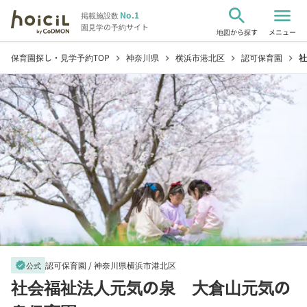
search
menu
No.1
掲載施設数
園見学の予約サイト
地図から探す
メニュー
保育園探し・見学予約TOP
神奈川県
横浜市港北区
認可保育園
社
chevron_right
chevron_right
chevron_right
chevron_right
認可保育園 /
神奈川県横浜市港北区
verified
公式
社会福祉法人元気の泉 大倉山元気の