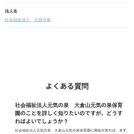
法人名
社会福祉法人 元気の泉
Webでいつでも受付中！
chevron_right
園見学を予約
よくある質問
社会福祉法人元気の泉 大倉山元気の泉保育
園のことを詳しく知りたいのですが、どうす
ればよいでしょうか？
社会福祉法人元気の泉 大倉山元気の泉保育園に興味があれば、まず