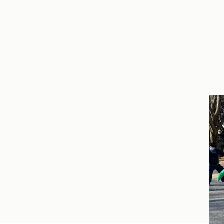
毎
園
が
設
で