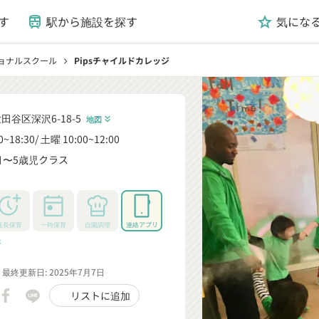
す
駅から施設を探す
気にな
train
grade
ョナルスクール
Pipsチャイルドカレッジ
chevron_right
田谷区深沢6-18-5
地図
keyboard_double_arrow_down
0~18:30
土曜 10:00~12:00
月〜5歳児クラス
_down
延長保育
一時保育
自園調理
連絡アプリ
rrow_down
最終更新日: 2025年7月7日
リストに追加