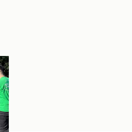
遊び
イを
、外