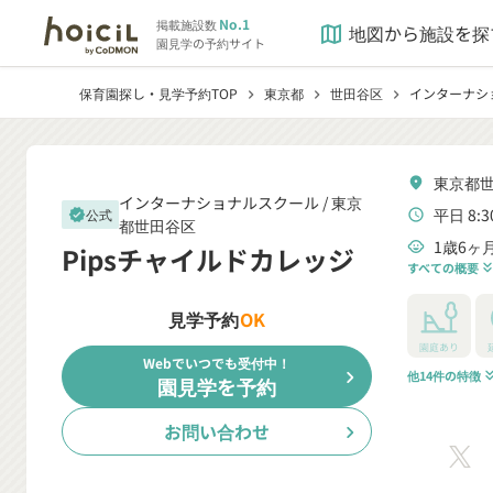
No.1
掲載施設数
地図から施設を探
map
園見学の予約サイト
保育園探し・見学予約TOP
東京都
世田谷区
インターナシ
chevron_right
chevron_right
chevron_right
東京都世
location_on
インターナショナルスクール /
東京
平日 8:3
公式
verified
schedule
都世田谷区
1歳6ヶ
child_care
Pipsチャイルドカレッジ
すべての概要
keyboard_double_arrow
見学予約
OK
園庭あり
Webでいつでも受付中！
chevron_right
他14件の特徴
keyboard_double_a
園見学を予約
お問い合わせ
chevron_right