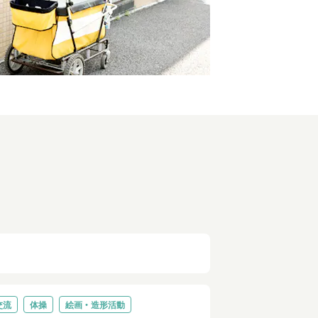
交流
体操
絵画・造形活動