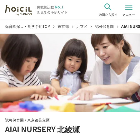
search
menu
No.1
掲載施設数
園見学の予約サイト
地図から探す
メニュー
保育園探し・見学予約TOP
東京都
足立区
認可保育園
AIAI NU
chevron_right
chevron_right
chevron_right
chevron_right
認可保育園 /
東京都足立区
AIAI NURSERY 北綾瀬