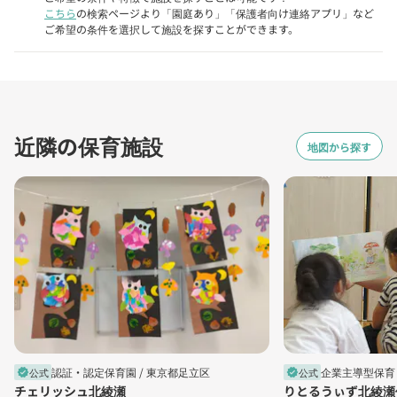
こちら
の検索ページより「園庭あり」「保護者向け連絡アプリ」など
ご希望の条件を選択して施設を探すことができます。
近隣の保育施設
地図から探す
認証・認定保育園 /
東京都足立区
企業主導型保育 
公式
公式
verified
verified
チェリッシュ北綾瀬
りとるうぃず北綾瀬