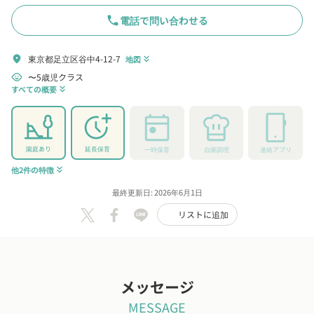
phone
電話で問い合わせる
東京都足立区谷中4-12-7
location_on
地図
keyboard_double_arrow_down
〜5歳児クラス
child_care
すべての概要
keyboard_double_arrow_down
園庭あり
延長保育
一時保育
自園調理
連絡アプリ
他2件の特徴
keyboard_double_arrow_down
最終更新日: 2026年6月1日
リストに追加
メッセージ
MESSAGE