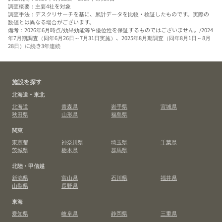
調査概要：主要4社を対象
調査手法：デスクリサーチを基に、累計データを比較・検証したものです。実際の
数値とは異なる場合がございます。
備考：2026年6月時点/効果効能等や優位性を保証するものではございません。/2024
年7月期調査（同年6月26日～7月31日実施）、2025年8月期調査（同年8月1日～8月
28日）に続き3年連続
施設を探す
北海道・東北
北海道
青森県
岩手県
宮城県
秋田県
山形県
福島県
関東
東京都
神奈川県
埼玉県
千葉県
茨城県
栃木県
群馬県
北陸・甲信越
新潟県
富山県
石川県
福井県
山梨県
長野県
東海
愛知県
岐阜県
静岡県
三重県