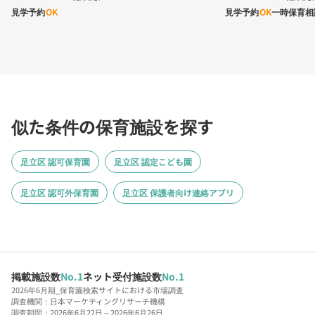
見学予約
OK
見学予約
OK
一時保育相
似た条件の保育施設を探す
足立区 認可保育園
足立区 認定こども園
足立区 認可外保育園
足立区 保護者向け連絡アプリ
掲載施設数
No.1
ネット受付施設数
No.1
2026年6月期_保育園検索サイトにおける市場調査
調査機関：日本マーケティングリサーチ機構
調査期間：2026年6月22日～2026年6月26日