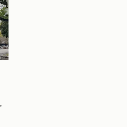
ール
む。