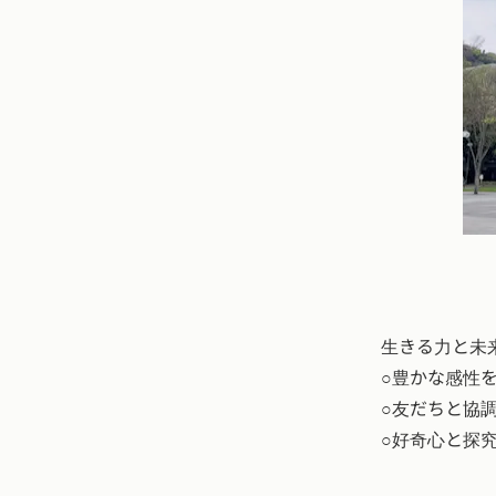
中
ま
生きる力と未
○豊かな感性
○友だちと協
○好奇心と探