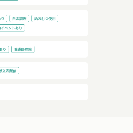
あり
自園調理
紙おむつ使用
加イベントあり
あり
看護師在籍
献立表配信