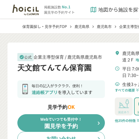
No.1
掲載施設数
地図から施設を探
map
園見学の予約サイト
保育園探し・見学予約TOP
鹿児島県
鹿児島市
企業主導型
chevron_right
chevron_right
chevron_right
鹿児島県
location_on
企業主導型保育 /
鹿児島県鹿児島市
公式
verified
道２F
地
天文館てんてん保育園
平日 7:0
schedule
日 7:30~
生後3ヶ
child_care
毎日の記入がラクラク、便利！
すべての概要
keyboard_double_arrow
連絡帳アプリ
を導入しています
見学予約
OK
園庭あり
Webでいつでも受付中！
他35件の特徴
keyboard_double_a
chevron_right
園見学を予約
お問い合わせ
chevron_right