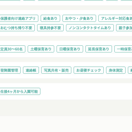
保護者向け連絡アプリ
給食あり
おやつ・夕食あり
アレルギー対応食
おむつ持ち帰り不要
寝具持参不要
ノンコンタクトタイムあり
親子参
定員30〜60名
土曜保育あり
日曜保育あり
延長保育あり
一時保育
登降園管理
連絡帳
写真共有・販売
お昼寝チェック
身体測定
生後4ヶ月から入園可能