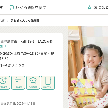
す
駅から施設を探す
気にな
train
grade
保育
天文館てんてん保育園
chevron_right
鹿児島市東千石町19-1 LAZO表参
図
keyboard_double_arrow_down
0~20:30
土曜 7:30~18:30
日曜・祝
18:30
月〜5歳児クラス
_down
延長保育
一時保育
自園調理
連絡アプリ
rrow_down
最終更新日: 2026年4月3日