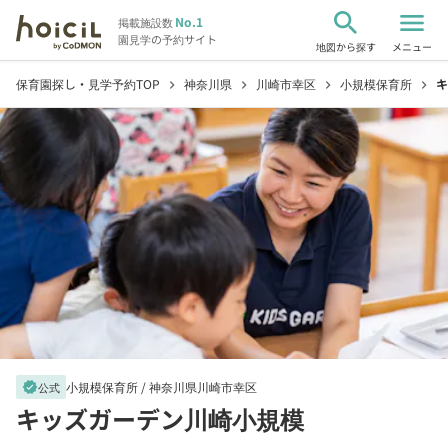
search
menu
No.1
掲載施設数
園見学の予約サイト
地図から探す
メニュー
保育園探し・見学予約TOP
神奈川県
川崎市幸区
小規模保育所
キ
chevron_right
chevron_right
chevron_right
chevron_right
小規模保育所 /
神奈川県川崎市幸区
verified
公式
キッズガーデン川崎小規模