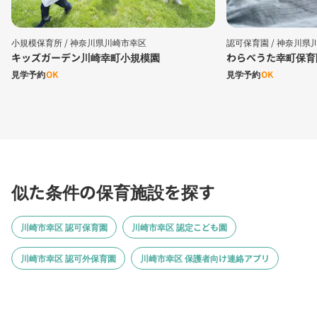
小規模保育所 /
神奈川県川崎市幸区
認可保育園 /
神奈川県
キッズガーデン川崎幸町小規模園
わらべうた幸町保育
見学予約
OK
見学予約
OK
似た条件の保育施設を探す
川崎市幸区 認可保育園
川崎市幸区 認定こども園
川崎市幸区 認可外保育園
川崎市幸区 保護者向け連絡アプリ