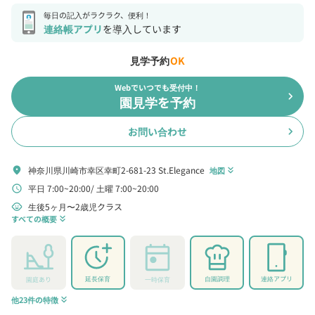
毎日の記入がラクラク、便利！
連絡帳アプリ
を導入しています
見学予約
OK
Webでいつでも受付中！
chevron_right
園見学を予約
お問い合わせ
chevron_right
神奈川県川崎市幸区幸町2-681-23 St.Elegance
location_on
地図
keyboard_double_arrow_down
平日 7:00~20:00
土曜 7:00~20:00
schedule
生後5ヶ月〜2歳児クラス
child_care
すべての概要
keyboard_double_arrow_down
延長保育
自園調理
連絡アプリ
園庭あり
一時保育
他23件の特徴
keyboard_double_arrow_down