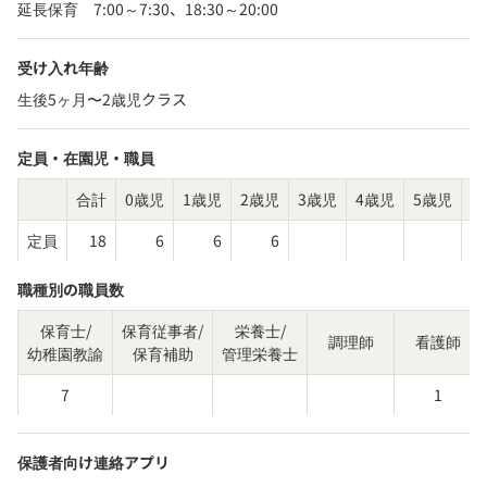
延長保育　7:00～7:30、18:30～20:00
受け入れ年齢
生後5ヶ月〜2歳児クラス
定員・在園児・職員
合計
0歳児
1歳児
2歳児
3歳児
4歳児
5歳児
そ
定員
18
6
6
6
職種別の職員数
保育士/
保育従事者/
栄養士/
調理師
看護師
幼稚園教諭
保育補助
管理栄養士
7
1
保護者向け連絡アプリ