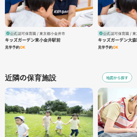
認可保育園 /
東京都小金井市
認可保育園 /
東
公式
公式
verified
verified
キッズガーデン東小金井駅前
キッズガーデン大森
見学予約
OK
見学予約
OK
近隣の保育施設
地図から探す