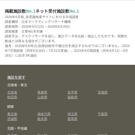
掲載施設数
No.1
ネット受付施設数
No.1
2026年6月期_保育園検索サイトにおける市場調査
調査機関：日本マーケティングリサーチ機構
調査期間：2026年6月22日～2026年6月26日
調査概要：主要4社を対象
調査手法：デスクリサーチを基に、累計データを比較・検証したものです。実際の
数値とは異なる場合がございます。
備考：2026年6月時点/効果効能等や優位性を保証するものではございません。/2024
年7月期調査（同年6月26日～7月31日実施）、2025年8月期調査（同年8月1日～8月
28日）に続き3年連続
施設を探す
北海道・東北
北海道
青森県
岩手県
宮城県
秋田県
山形県
福島県
関東
東京都
神奈川県
埼玉県
千葉県
茨城県
栃木県
群馬県
北陸・甲信越