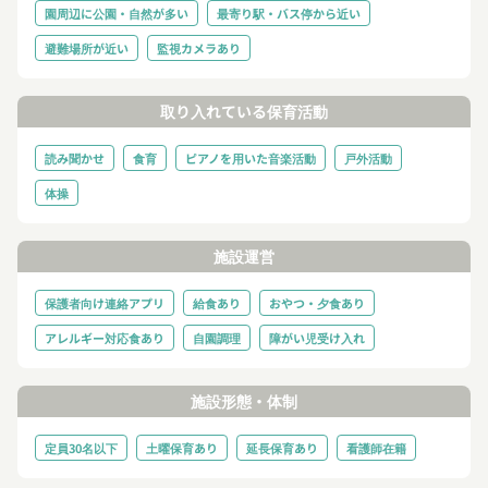
園周辺に公園・自然が多い
最寄り駅・バス停から近い
避難場所が近い
監視カメラあり
取り入れている保育活動
読み聞かせ
食育
ピアノを用いた音楽活動
戸外活動
体操
施設運営
保護者向け連絡アプリ
給食あり
おやつ・夕食あり
アレルギー対応食あり
自園調理
障がい児受け入れ
施設形態・体制
定員30名以下
土曜保育あり
延長保育あり
看護師在籍