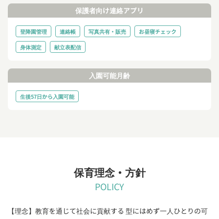
保護者向け連絡アプリ
登降園管理
連絡帳
写真共有・販売
お昼寝チェック
身体測定
献立表配信
入園可能月齢
生後57日から入園可能
保育理念・方針
POLICY
【理念】教育を通じて社会に貢献する 型にはめず一人ひとりの可