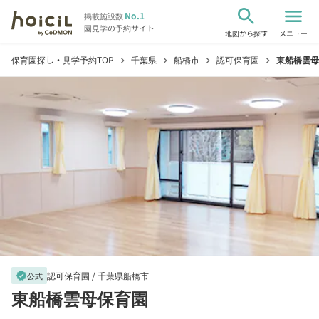
search
menu
No.1
掲載施設数
園見学の予約サイト
地図から探す
メニュー
保育園探し・見学予約TOP
千葉県
船橋市
認可保育園
東船橋雲母
chevron_right
chevron_right
chevron_right
chevron_right
認可保育園 /
千葉県船橋市
verified
公式
東船橋雲母保育園