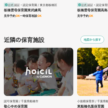
認証・認定保育園 /
東京都板橋区
認証・認定保育園
公式
公式
verified
verified
板橋雲母保育園東武練馬
板橋雲母保育園高島
見学予約
OK
一時保育相談
OK
見学予約
OK
近隣の保育施設
地図から探す
認可保育園 /
千葉県船橋市
小規模保育所 /
千葉県
敬心ゆめ保育園
東船橋色葉保育園