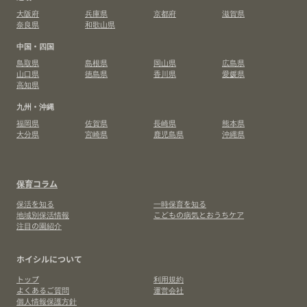
大阪府
兵庫県
京都府
滋賀県
奈良県
和歌山県
中国・四国
鳥取県
島根県
岡山県
広島県
山口県
徳島県
香川県
愛媛県
高知県
九州・沖縄
福岡県
佐賀県
長崎県
熊本県
大分県
宮崎県
鹿児島県
沖縄県
保育コラム
保活を知る
一時保育を知る
地域別保活情報
こどもの病気とおうちケア
注目の園紹介
ホイシルについて
トップ
利用規約
よくあるご質問
運営会社
個人情報保護方針