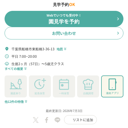
見学予約
OK
Webでいつでも受付中！
chevron_right
園見学を予約
お問い合わせ
chevron_right
千葉県船橋市東船橋3-36-13
location_on
地図
keyboard_double_arrow_down
平日 7:00~20:00
schedule
生後2ヶ月（57日）〜5歳児クラス
child_care
すべての概要
keyboard_double_arrow_down
連絡アプリ
園庭あり
延長保育
一時保育
自園調理
他12件の特徴
keyboard_double_arrow_down
最終更新日: 2026年7月3日
リストに追加