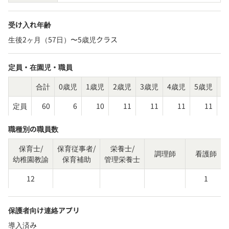
受け入れ年齢
生後2ヶ月（57日）〜5歳児クラス
定員・在園児・職員
合計
0歳児
1歳児
2歳児
3歳児
4歳児
5歳児
そ
定員
60
6
10
11
11
11
11
職種別の職員数
保育士/
保育従事者/
栄養士/
調理師
看護師
幼稚園教諭
保育補助
管理栄養士
12
1
保護者向け連絡アプリ
導入済み