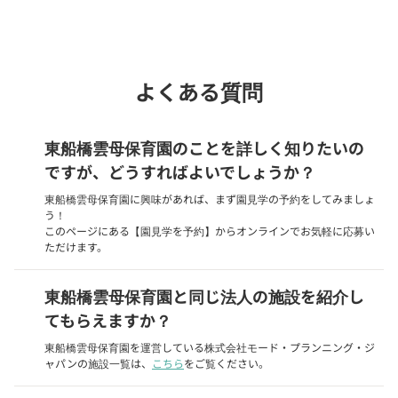
chevron_right
園見学を予約
よくある質問
東船橋雲母保育園のことを詳しく知りたいの
ですが、どうすればよいでしょうか？
東船橋雲母保育園に興味があれば、まず園見学の予約をしてみましょ
う！
このページにある【園見学を予約】からオンラインでお気軽に応募い
ただけます。
東船橋雲母保育園と同じ法人の施設を紹介し
てもらえますか？
東船橋雲母保育園を運営している株式会社モード・プランニング・ジ
ャパンの施設一覧は、
こちら
をご覧ください。