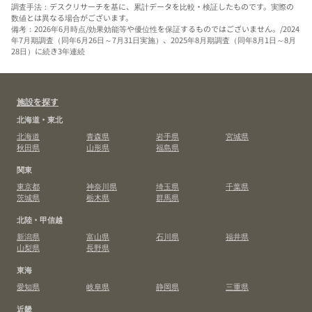
調査手法：デスクリサーチを基に、累計データを比較・検証したものです。実際の
数値とは異なる場合がございます。
備考：2026年6月時点/効果効能等や優位性を保証するものではございません。/2024
年7月期調査（同年6月26日～7月31日実施）、2025年8月期調査（同年8月1日～8月
28日）に続き3年連続
施設を探す
北海道・東北
北海道
青森県
岩手県
宮城県
秋田県
山形県
福島県
関東
東京都
神奈川県
埼玉県
千葉県
茨城県
栃木県
群馬県
北陸・甲信越
新潟県
富山県
石川県
福井県
山梨県
長野県
東海
愛知県
岐阜県
静岡県
三重県
近畿