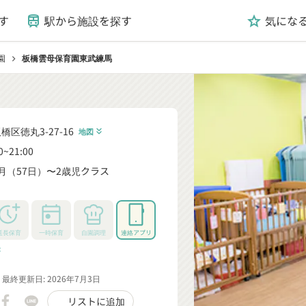
す
駅から施設を探す
気にな
train
grade
園
板橋雲母保育園東武練馬
chevron_right
橋区徳丸3-27-16
地図
keyboard_double_arrow_down
0~21:00
月（57日）〜2歳児クラス
_down
延長保育
一時保育
自園調理
連絡アプリ
rrow_down
最終更新日: 2026年7月3日
リストに追加