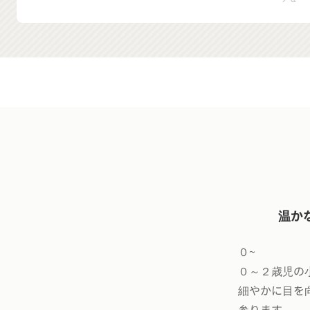
温か
０~
０～２歳児の
細やかに目を
参ります。