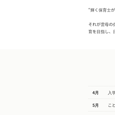
“輝く保育士
それが雲母の
育を目指し、
4月
入
5月
こ