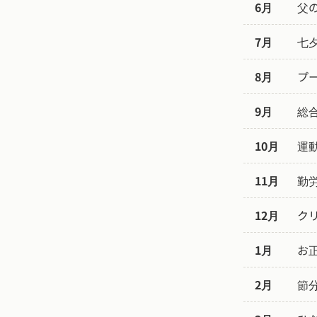
6月
父
7月
七
8月
プ
9月
総
10月
運
11月
勤
12月
ク
1月
お
2月
節