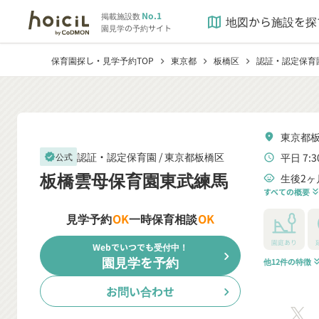
No.1
掲載施設数
地図から施設を探
map
園見学の予約サイト
保育園探し・見学予約TOP
東京都
板橋区
認証・認定保育
chevron_right
chevron_right
chevron_right
東京都板
location_on
認証・認定保育園 /
東京都板橋区
平日 7:3
公式
verified
schedule
板橋雲母保育園東武練馬
生後2ヶ
child_care
すべての概要
keyboard_double_arrow
見学予約
OK
一時保育相談
OK
園庭あり
Webでいつでも受付中！
chevron_right
園見学を予約
他12件の特徴
keyboard_double_a
お問い合わせ
chevron_right