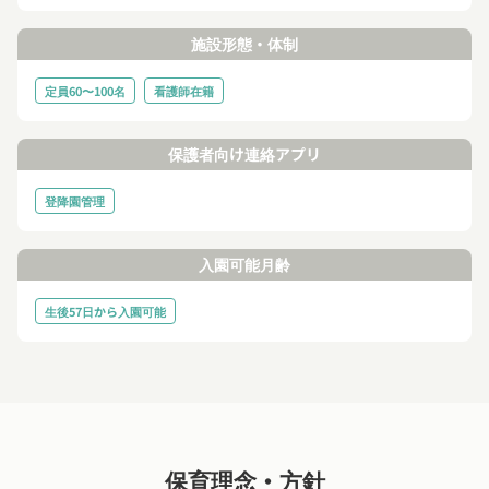
施設形態・体制
定員60〜100名
看護師在籍
保護者向け連絡アプリ
登降園管理
入園可能月齢
生後57日から入園可能
保育理念・方針