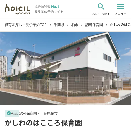
search
menu
No.1
掲載施設数
園見学の予約サイト
地図から探す
メニュー
保育園探し・見学予約TOP
千葉県
柏市
認可保育園
かしわのはこ
chevron_right
chevron_right
chevron_right
chevron_right
認可保育園 /
千葉県柏市
verified
公式
かしわのはこころ保育園