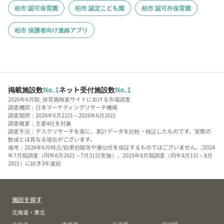
柏市 認可保育園
柏市 認定こども園
柏市 認可外保育園
柏市 保護者向け連絡アプリ
掲載施設数
No.1
ネット受付施設数
No.1
2026年6月期_保育園検索サイトにおける市場調査
調査機関：日本マーケティングリサーチ機構
調査期間：2026年6月22日～2026年6月26日
調査概要：主要4社を対象
調査手法：デスクリサーチを基に、累計データを比較・検証したものです。実際の
数値とは異なる場合がございます。
備考：2026年6月時点/効果効能等や優位性を保証するものではございません。/2024
年7月期調査（同年6月26日～7月31日実施）、2025年8月期調査（同年8月1日～8月
28日）に続き3年連続
施設を探す
北海道・東北
北海道
青森県
岩手県
宮城県