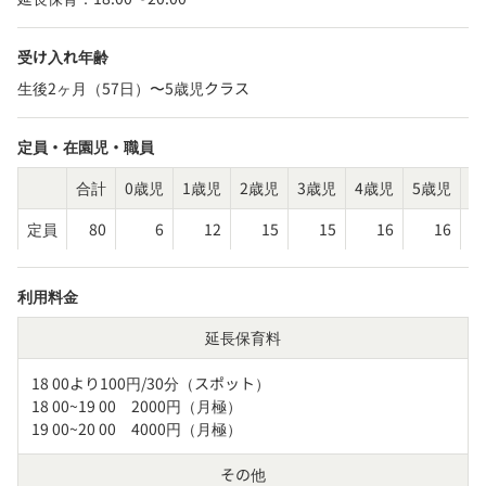
受け入れ年齢
生後2ヶ月（57日）〜5歳児クラス
定員・在園児・職員
合計
0歳児
1歳児
2歳児
3歳児
4歳児
5歳児
そ
定員
80
6
12
15
15
16
16
利用料金
延長保育料
18 00より100円/30分（スポット）

18 00~19 00　2000円（月極）

19 00~20 00　4000円（月極）
その他