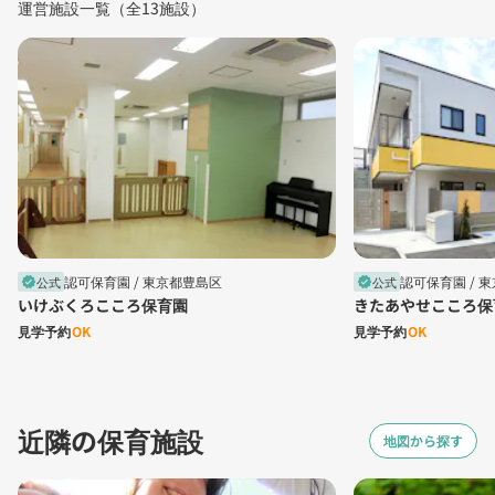
運営施設一覧（全13施設）
認可保育園 /
東京都豊島区
認可保育園 /
東
公式
公式
verified
verified
いけぶくろこころ保育園
きたあやせこころ保
見学予約
OK
見学予約
OK
近隣の保育施設
地図から探す