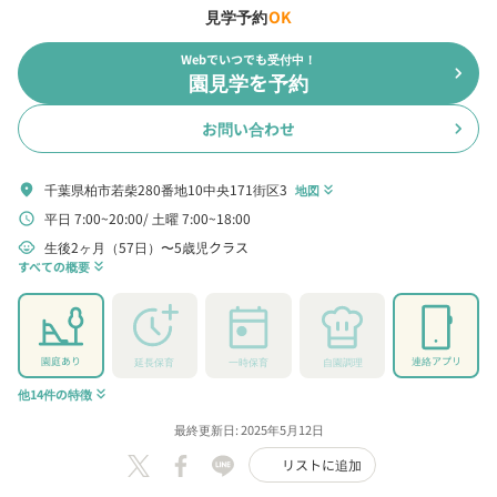
見学予約
OK
Webでいつでも受付中！
chevron_right
園見学を予約
お問い合わせ
chevron_right
千葉県柏市若柴280番地10中央171街区3
location_on
地図
keyboard_double_arrow_down
平日 7:00~20:00
土曜 7:00~18:00
schedule
生後2ヶ月（57日）〜5歳児クラス
child_care
すべての概要
keyboard_double_arrow_down
園庭あり
連絡アプリ
延長保育
一時保育
自園調理
他14件の特徴
keyboard_double_arrow_down
最終更新日: 2025年5月12日
リストに追加