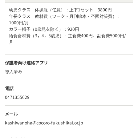
幼児クラス　体操服（任意）：上下1セット　3800円

年長クラス　教材費（ワーク・月刊絵本・卒園対策費）：
1000円/月

カラー帽子（0歳児を除く）：920円

給食食材費（3，4，5歳児）：主食費400円、副食費5000円/
月
保護者向け連絡アプリ
導入済み
電話
0471355629
メール
kashiwanoha@cocoro-fukushikai.or.jp