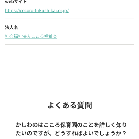
webサイト
https://cocoro-fukushikai.or.jp/
法人名
社会福祉法人こころ福祉会
Webでいつでも受付中！
chevron_right
園見学を予約
よくある質問
かしわのはこころ保育園のことを詳しく知り
たいのですが、どうすればよいでしょうか？