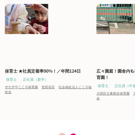
保育士 ★社員定着率90%！／年間124日
広々園庭！園舎内も
育園！
保育士
正社員（新卒）
保育士
正社員（中
せたがやこころ保育園
世田谷区
社会福祉法人こころ福
祉会
大田区立東糀谷保育園
会