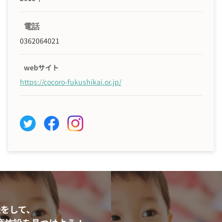
電話
0362064021
webサイト
https://cocoro-fukushikai.or.jp/
をして、