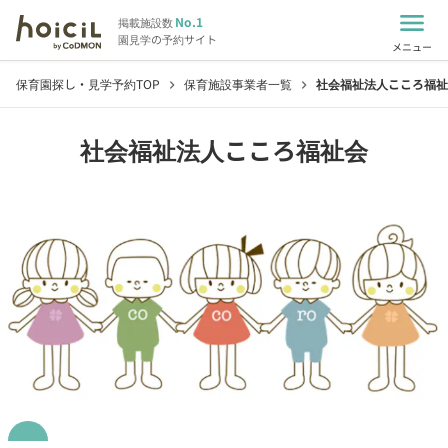
menu
No.1
掲載施設数
園見学の予約サイト
メニュー
保育園探し・見学予約TOP
保育施設事業者一覧
社会福祉法人こころ福祉
chevron_right
chevron_right
社会福祉法人こころ福祉会