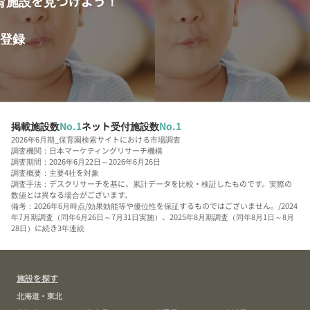
育施設を見つけよう！
登録
掲載施設数
No.1
ネット受付施設数
No.1
2026年6月期_保育園検索サイトにおける市場調査
調査機関：日本マーケティングリサーチ機構
調査期間：2026年6月22日～2026年6月26日
調査概要：主要4社を対象
調査手法：デスクリサーチを基に、累計データを比較・検証したものです。実際の
数値とは異なる場合がございます。
備考：2026年6月時点/効果効能等や優位性を保証するものではございません。/2024
年7月期調査（同年6月26日～7月31日実施）、2025年8月期調査（同年8月1日～8月
28日）に続き3年連続
施設を探す
北海道・東北