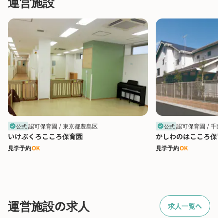
運営施設
認可保育園 /
東京都豊島区
認可保育園 /
千
公式
公式
verified
verified
いけぶくろこころ保育園
かしわのはこころ保
見学予約
OK
見学予約
OK
運営施設の求人
求人一覧へ