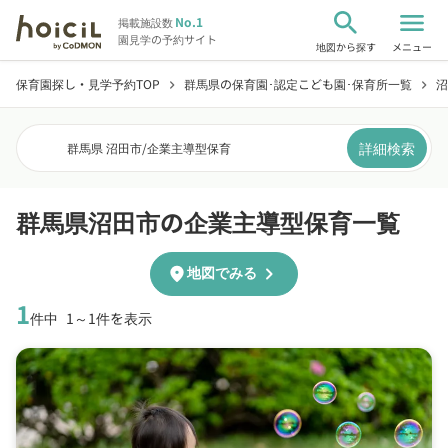
search
menu
No.1
掲載施設数
園見学の予約サイト
地図から探す
メニュー
保育園探し・見学予約TOP
群馬県の保育園･認定こども園･保育所一覧
沼
chevron_right
chevron_right
詳細検索
群馬県 沼田市
/
企業主導型保育
群馬県沼田市の企業主導型保育一覧
chevron_right
location_on
地図でみる
1
件中
1～1件を表示