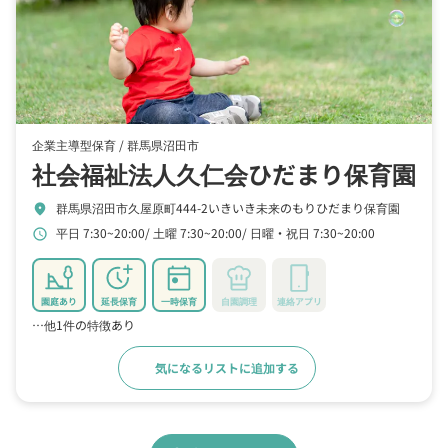
企業主導型保育 /
群馬県沼田市
社会福祉法人久仁会ひだまり保育園
群馬県沼田市久屋原町444-2いきいき未来のもりひだまり保育園
location_on
平日 7:30~20:00
土曜 7:30~20:00
日曜・祝日 7:30~20:00
schedule
園庭あり
延長保育
一時保育
自園調理
連絡アプリ
…他1件の特徴あり
気になるリストに追加する
詳細をみる