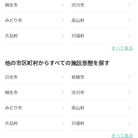
chevron_right
chevron_right
桐生市
渋川市
chevron_right
chevron_right
みどり市
高山村
chevron_right
chevron_right
片品村
川場村
すべて表示
他の市区町村からすべての施設形態を探す
chevron_right
chevron_right
日光市
前橋市
chevron_right
chevron_right
桐生市
渋川市
chevron_right
chevron_right
みどり市
高山村
chevron_right
chevron_right
片品村
川場村
すべて表示