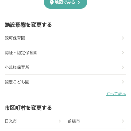
chevron_right
location_on
地図でみる
施設形態を変更する
chevron_right
認可保育園
chevron_right
認証・認定保育園
chevron_right
小規模保育所
chevron_right
認定こども園
すべて表示
市区町村を変更する
chevron_right
chevron_right
日光市
前橋市