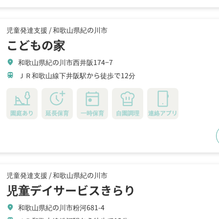
児童発達支援 /
和歌山県紀の川市
こどもの家
和歌山県紀の川市西井阪174−7
location_on
ＪＲ和歌山線下井阪駅から徒歩で12分
train
園庭あり
延長保育
一時保育
自園調理
連絡アプリ
児童発達支援 /
和歌山県紀の川市
児童デイサービスきらり
和歌山県紀の川市粉河681-4
location_on