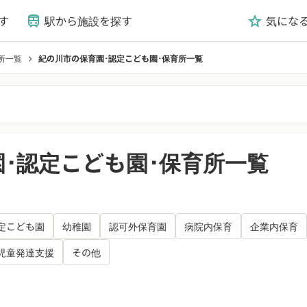
す
駅から施設を探す
気にな
train
grade
所一覧
紀の川市の保育園･認定こども園･保育所一覧
chevron_right
･認定こども園･保育所一覧
定こども園
幼稚園
認可外保育園
病院内保育
企業内保育
児童発達支援
その他