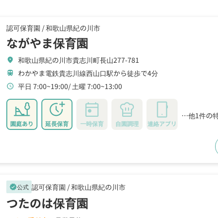
認可保育園 /
和歌山県紀の川市
ながやま保育園
和歌山県紀の川市貴志川町長山277-781
location_on
わかやま電鉄貴志川線西山口駅から徒歩で4分
train
平日 7:00~19:00
土曜 7:00~13:00
schedule
…他1件の
園庭あり
延長保育
一時保育
自園調理
連絡アプリ
認可保育園 /
和歌山県紀の川市
公式
verified
つたのは保育園