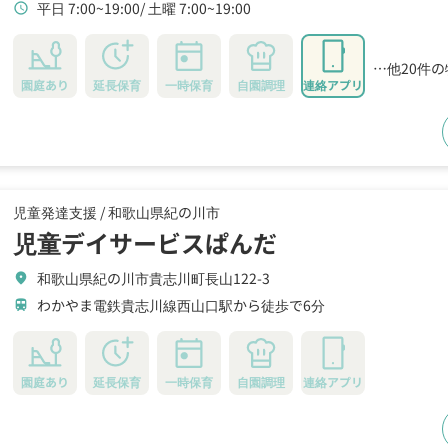
平日 7:00~19:00
土曜 7:00~19:00
schedule
…他20件
園庭あり
延長保育
一時保育
自園調理
連絡アプリ
児童発達支援 /
和歌山県紀の川市
児童デイサービスぱんだ
和歌山県紀の川市貴志川町長山122-3
location_on
わかやま電鉄貴志川線西山口駅から徒歩で6分
train
園庭あり
延長保育
一時保育
自園調理
連絡アプリ