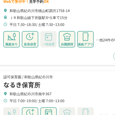
Webで受付中！
見学予約
OK
和歌山県紀の川市桃山町調月1758-14
location_on
ＪＲ和歌山線下井阪駅から車で15分
train
平日 7:30~18:30
土曜 7:30~13:00
schedule
…他24件
園庭あり
延長保育
一時保育
自園調理
連絡アプリ
認可保育園 /
和歌山県紀の川市
なるき保育所
和歌山県紀の川市南中367
location_on
平日 7:00~19:00
土曜 7:00~13:00
schedule