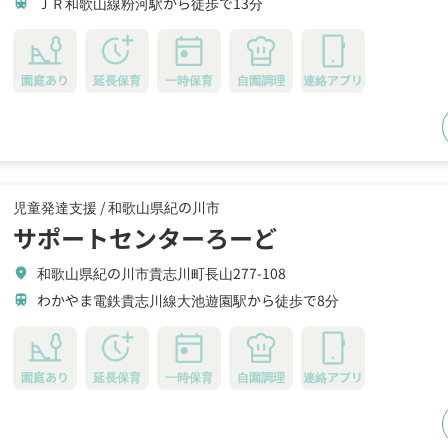
ＪＲ和歌山線粉河駅から徒歩で13分
train
園庭あり
延長保育
一時保育
自園調理
連絡アプリ
児童発達支援 /
和歌山県紀の川市
サポートセンターろーど
和歌山県紀の川市貴志川町長山277-108
location_on
わかやま電鉄貴志川線大池遊園駅から徒歩で8分
train
園庭あり
延長保育
一時保育
自園調理
連絡アプリ