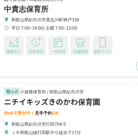
中貴志保育所
和歌山県紀の川市貴志川町神戸338
location_on
平日 7:00~19:00
土曜 7:00~13:00
schedule
園庭あり
延長保育
一時保育
自園調理
連絡アプリ
小規模保育所 /
和歌山県紀の川市
公式
verified
ニチイキッズきのかわ保育園
Webで受付中！
見学予約
OK
和歌山県紀の川市打田704-5
location_on
ＪＲ和歌山線打田駅から徒歩で17分
train