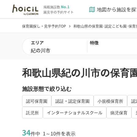
No.1
掲載施設数
地図から施設を探
map
園見学の予約サイト
保育園探し・見学予約TOP
和歌山県の保育園･認定こども園･保育
chevron_right
エリア
特徴
和歌山県紀の川市の保育園
施設形態で絞り込む
認可保育園
認証・認定保育園
小規模保育所
認
託児所
インターナショナルスクール
病児保育
34
件中
1～10件を表示