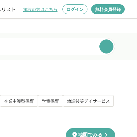
るリスト
施設の方はこちら
ログイン
無料会員登録
企業主導型保育
学童保育
放課後等デイサービス
chevron_right
location_on
地図でみる