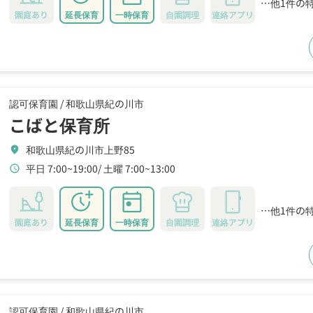
…他1件の
園庭あり
延長保育
一時保育
自園調理
連絡アプリ
認可保育園 /
和歌山県紀の川市
こばと保育所
和歌山県紀の川市上野85
location_on
平日 7:00~19:00
土曜 7:00~13:00
schedule
…他1件の
園庭あり
延長保育
一時保育
自園調理
連絡アプリ
認可保育園 /
和歌山県紀の川市