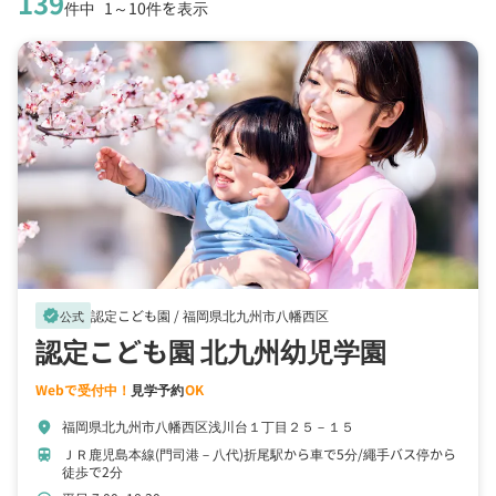
139
件中
1～10件を表示
認定こども園 /
福岡県北九州市八幡西区
verified
公式
認定こども園 北九州幼児学園
Webで受付中！
見学予約
OK
福岡県北九州市八幡西区浅川台１丁目２５－１５
location_on
ＪＲ鹿児島本線(門司港－八代)折尾駅から車で5分
繩手バス停から
train
徒歩で2分