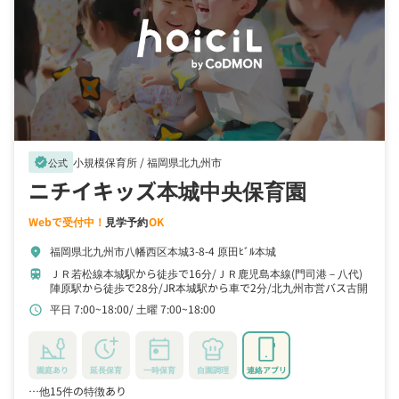
小規模保育所 /
福岡県北九州市
verified
公式
ニチイキッズ本城中央保育園
Webで受付中！
見学予約
OK
福岡県北九州市八幡西区本城3-8-4 原田ﾋﾞﾙ本城
location_on
ＪＲ若松線本城駅から徒歩で16分
ＪＲ鹿児島本線(門司港－八代)
train
陣原駅から徒歩で28分
JR本城駅から車で2分
北九州市営バス古開
バス停から徒歩で5分
平日 7:00~18:00
土曜 7:00~18:00
schedule
園庭あり
延長保育
一時保育
自園調理
連絡アプリ
…他15件の特徴あり