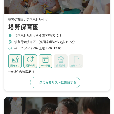
認可保育園 /
福岡県北九州市
塔野保育園
福岡県北九州市八幡西区塔野1-2-7
location_on
筑豊電気鉄道西山(福岡県)駅から徒歩で15分
train
平日 7:00~19:00
土曜 7:00~19:00
schedule
園庭あり
延長保育
一時保育
自園調理
連絡アプリ
…他3件の特徴あり
気になるリストに追加する
詳細をみる