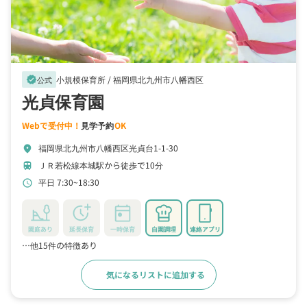
小規模保育所 /
福岡県北九州市八幡西区
verified
公式
光貞保育園
Webで受付中！
見学予約
OK
福岡県北九州市八幡西区光貞台1-1-30
location_on
ＪＲ若松線本城駅から徒歩で10分
train
平日 7:30~18:30
schedule
園庭あり
延長保育
一時保育
自園調理
連絡アプリ
…他15件の特徴あり
気になるリストに追加する
詳細をみる