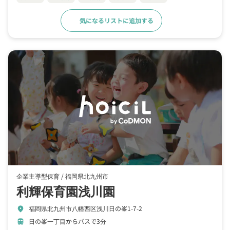
気になるリストに追加する
詳細をみる
企業主導型保育 /
福岡県北九州市
利輝保育園浅川園
福岡県北九州市八幡西区浅川日の峯1-7-2
location_on
日の峯一丁目からバスで3分
train