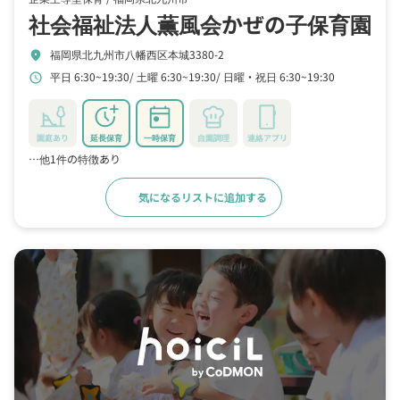
社会福祉法人薫風会かぜの子保育園
福岡県北九州市八幡西区本城3380-2
location_on
平日 6:30~19:30
土曜 6:30~19:30
日曜・祝日 6:30~19:30
schedule
園庭あり
延長保育
一時保育
自園調理
連絡アプリ
…他1件の特徴あり
気になるリストに追加する
詳細をみる