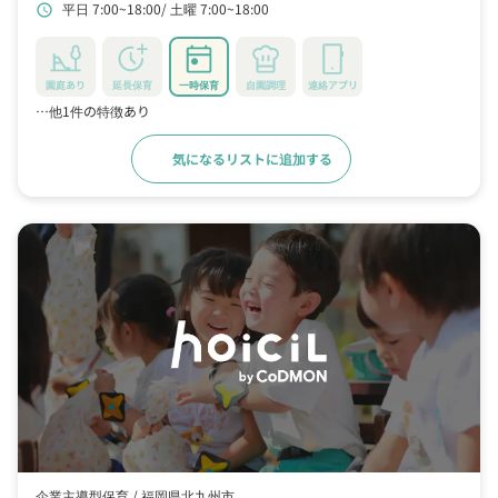
平日 7:00~18:00
土曜 7:00~18:00
schedule
園庭あり
延長保育
一時保育
自園調理
連絡アプリ
…他1件の特徴あり
気になるリストに追加する
詳細をみる
企業主導型保育 /
福岡県北九州市