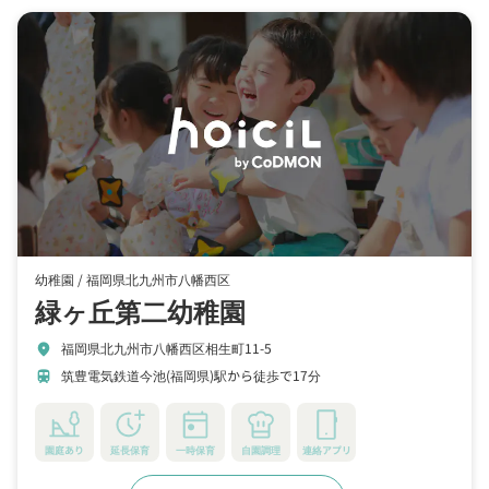
幼稚園 /
福岡県北九州市八幡西区
緑ヶ丘第二幼稚園
福岡県北九州市八幡西区相生町11-5
location_on
筑豊電気鉄道今池(福岡県)駅から徒歩で17分
train
園庭あり
延長保育
一時保育
自園調理
連絡アプリ