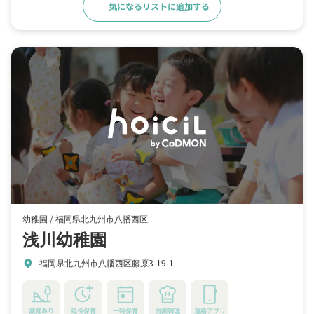
気になるリストに追加する
詳細をみる
幼稚園 /
福岡県北九州市八幡西区
浅川幼稚園
福岡県北九州市八幡西区藤原3-19-1
location_on
園庭あり
延長保育
一時保育
自園調理
連絡アプリ