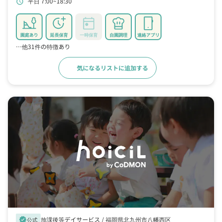
平日 7:00~18:30
schedule
園庭あり
延長保育
一時保育
自園調理
連絡アプリ
…他31件の特徴あり
気になるリストに追加する
詳細をみる
放課後等デイサービス /
福岡県北九州市八幡西区
verified
公式