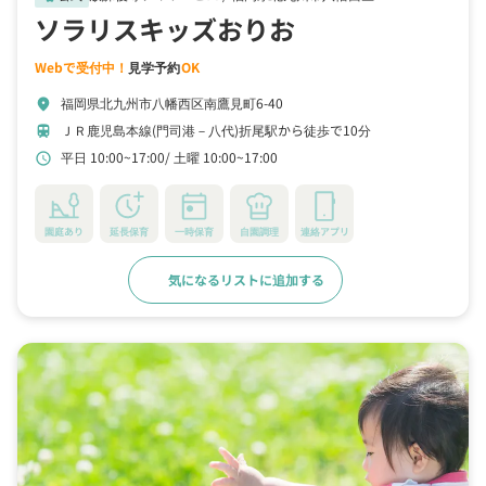
ソラリスキッズおりお
Webで受付中！
見学予約
OK
福岡県北九州市八幡西区南鷹見町6-40
location_on
ＪＲ鹿児島本線(門司港－八代)折尾駅から徒歩で10分
train
平日 10:00~17:00
土曜 10:00~17:00
schedule
園庭あり
延長保育
一時保育
自園調理
連絡アプリ
気になるリストに追加する
詳細をみる