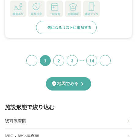
園庭あり
延長保育
一時保育
自園調理
連絡アプリ
気になるリストに追加する
詳細をみる
…
1
2
3
14
chevron_right
location_on
地図でみる
施設形態で絞り込む
chevron_right
認可保育園
chevron_right
認証・認定保育園