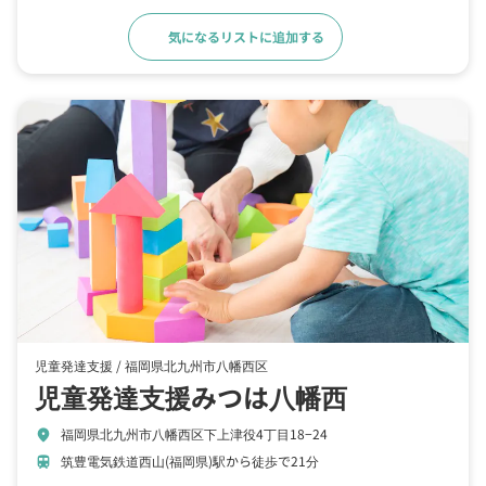
気になるリストに追加する
詳細をみる
児童発達支援 /
福岡県北九州市八幡西区
児童発達支援みつは八幡西
福岡県北九州市八幡西区下上津役4丁目18−24
location_on
筑豊電気鉄道西山(福岡県)駅から徒歩で21分
train