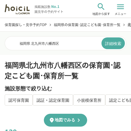
search
menu
No.1
掲載施設数
園見学の予約サイト
地図から探す
メニュー
保育園探し・見学予約TOP
福岡県の保育園･認定こども園･保育所一覧
北
chevron_right
chevron_right
詳細検索
福岡県 北九州市八幡西区
福岡県北九州市八幡西区の保育園･認
定こども園･保育所一覧
施設形態で絞り込む
認可保育園
認証・認定保育園
小規模保育所
認定こども
chevron_right
location_on
地図でみる