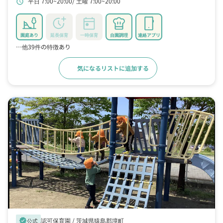
平日 7:00~20:00
土曜 7:00~20:00
schedule
園庭あり
延長保育
一時保育
自園調理
連絡アプリ
…他39件の特徴あり
気になるリストに追加する
詳細をみる
認可保育園 /
茨城県猿島郡境町
verified
公式