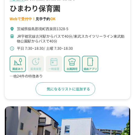
ひまわり保育園
Webで受付中！
見学予約
OK
茨城県猿島郡境町西泉田1328-5
location_on
JR宇都宮線古河駅からバスで40分
東武スカイツリーライン東武動
train
物公園駅からバスで40分
平日 7:30~18:30
土曜 7:30~18:30
schedule
園庭あり
延長保育
一時保育
自園調理
連絡アプリ
…他24件の特徴あり
気になるリストに追加する
詳細をみる