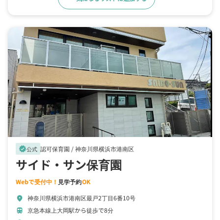
認可保育園 /
神奈川県横浜市港南区
verified
公式
サイド・サン保育園
Webで受付中！
見学予約
OK
神奈川県横浜市港南区最戸2丁目6番10号
location_on
京急本線上大岡駅から徒歩で8分
train