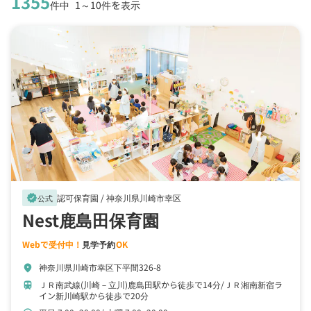
1355
件中
1～10件を表示
認可保育園 /
神奈川県川崎市幸区
verified
公式
Nest鹿島田保育園
Webで受付中！
見学予約
OK
神奈川県川崎市幸区下平間326-8
location_on
ＪＲ南武線(川崎－立川)鹿島田駅から徒歩で14分
ＪＲ湘南新宿ラ
train
イン新川崎駅から徒歩で20分