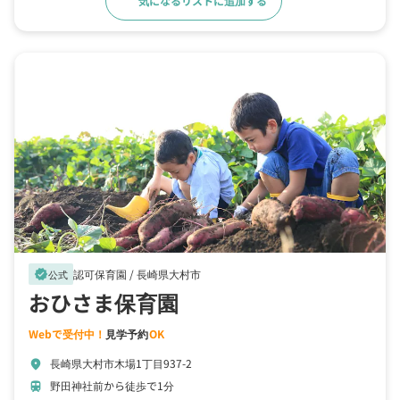
気になるリストに追加する
詳細をみる
認可保育園 /
長崎県大村市
verified
公式
おひさま保育園
Webで受付中！
見学予約
OK
長崎県大村市木場1丁目937-2
location_on
野田神社前から徒歩で1分
train