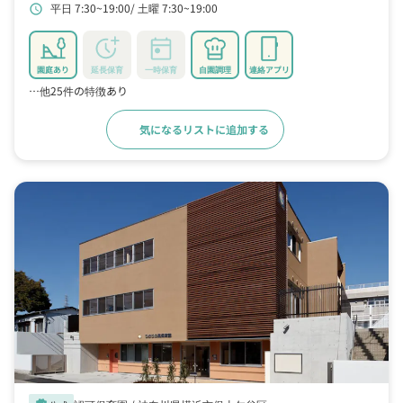
平日 7:30~19:00
土曜 7:30~19:00
schedule
園庭あり
延長保育
一時保育
自園調理
連絡アプリ
…他25件の特徴あり
気になるリストに追加する
詳細をみる