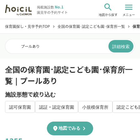
search
menu
No.1
掲載施設数
園見学の予約サイト
地図から探す
メニュー
保育園探し・見学予約TOP
全国の保育園･認定こども園･保育所一覧
保育
chevron_right
chevron_right
詳細検索
プールあり
全国の保育園･認定こども園･保育所一
覧｜プールあり
施設形態で絞り込む
認可保育園
認証・認定保育園
小規模保育所
認定こども
chevron_right
location_on
地図でみる