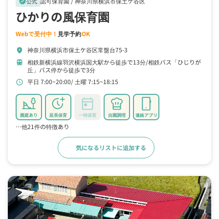
認可保育園 /
神奈川県横浜市保土ケ谷区
verified
公式
ひかりの風保育園
Webで受付中！
見学予約
OK
神奈川県横浜市保土ケ谷区常盤台75-3
location_on
相鉄新横浜線羽沢横浜国大駅から徒歩で13分
相鉄バス「ひじりが
train
丘」バス停から徒歩で3分
平日 7:00~20:00
土曜 7:15~18:15
schedule
園庭あり
延長保育
一時保育
自園調理
連絡アプリ
…他21件の特徴あり
気になるリストに追加する
詳細をみる