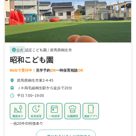
認定こども園 /
群馬県桐生市
verified
公式
昭和こども園
Webで受付中！
見学予約
OK
一時保育相談
OK
群馬県桐生市東2-4-45
location_on
ＪＲ両毛線桐生駅から徒歩で20分
train
平日 7:00~19:00
schedule
園庭あり
延長保育
一時保育
自園調理
連絡アプリ
…他20件の特徴あり