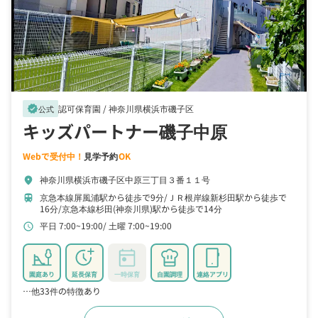
認可保育園 /
神奈川県横浜市磯子区
verified
公式
キッズパートナー磯子中原
Webで受付中！
見学予約
OK
神奈川県横浜市磯子区中原三丁目３番１１号
location_on
京急本線屏風浦駅から徒歩で9分
ＪＲ根岸線新杉田駅から徒歩で
train
16分
京急本線杉田(神奈川県)駅から徒歩で14分
平日 7:00~19:00
土曜 7:00~19:00
schedule
園庭あり
延長保育
一時保育
自園調理
連絡アプリ
…他33件の特徴あり