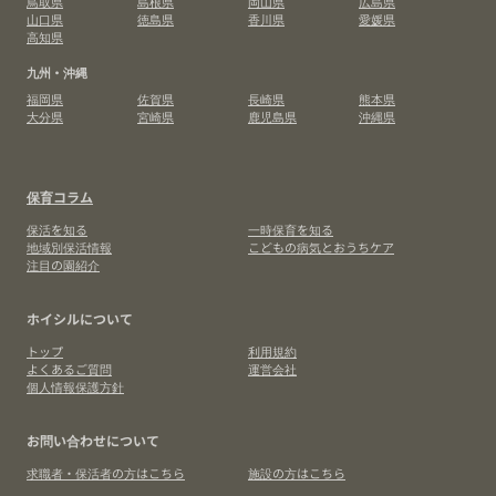
鳥取県
島根県
岡山県
広島県
山口県
徳島県
香川県
愛媛県
高知県
九州・沖縄
福岡県
佐賀県
長崎県
熊本県
大分県
宮崎県
鹿児島県
沖縄県
保育コラム
保活を知る
一時保育を知る
地域別保活情報
こどもの病気とおうちケア
注目の園紹介
ホイシルについて
トップ
利用規約
よくあるご質問
運営会社
個人情報保護方針
お問い合わせについて
求職者・保活者の方はこちら
施設の方はこちら