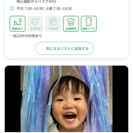
物公園駅からバスで40分
平日 7:30~18:30
土曜 7:30~18:30
schedule
園庭あり
延長保育
一時保育
自園調理
連絡アプリ
…他25件の特徴あり
気になるリストに追加する
詳細をみる