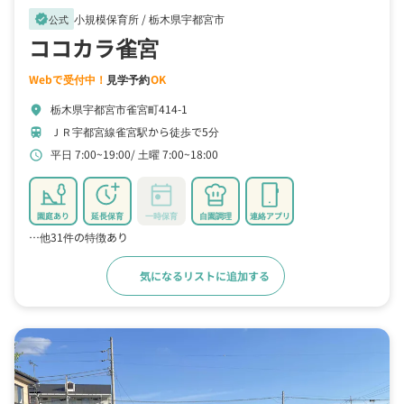
小規模保育所 /
栃木県宇都宮市
verified
公式
ココカラ雀宮
Webで受付中！
見学予約
OK
栃木県宇都宮市雀宮町414-1
location_on
ＪＲ宇都宮線雀宮駅から徒歩で5分
train
平日 7:00~19:00
土曜 7:00~18:00
schedule
園庭あり
延長保育
一時保育
自園調理
連絡アプリ
…他31件の特徴あり
気になるリストに追加する
詳細をみる