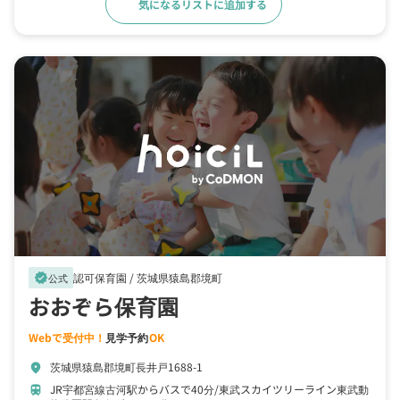
気になるリストに追加する
詳細をみる
認可保育園 /
茨城県猿島郡境町
verified
公式
おおぞら保育園
Webで受付中！
見学予約
OK
茨城県猿島郡境町長井戸1688-1
location_on
JR宇都宮線古河駅からバスで40分
東武スカイツリーライン東武動
train