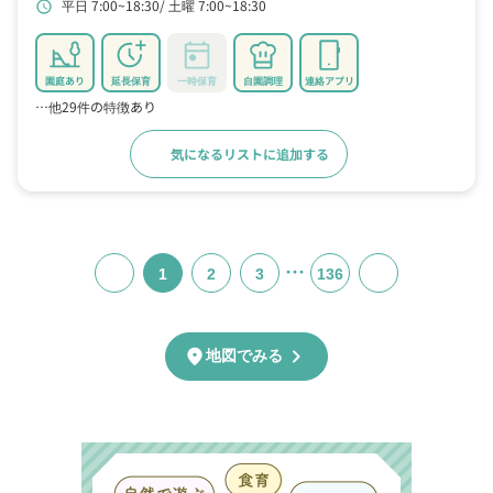
平日 7:00~18:30
土曜 7:00~18:30
schedule
園庭あり
延長保育
一時保育
自園調理
連絡アプリ
…他29件の特徴あり
気になるリストに追加する
詳細をみる
…
1
2
3
136
chevron_right
location_on
地図でみる