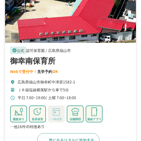
認可保育園 /
広島県福山市
verified
公式
御幸南保育所
Webで受付中！
見学予約
OK
広島県福山市御幸町中津原1582-1
location_on
ＪＲ福塩線横尾駅から車で5分
train
平日 7:00~19:00
土曜 7:00~18:00
schedule
園庭あり
延長保育
一時保育
自園調理
連絡アプリ
…他16件の特徴あり
気になるリストに追加する
詳細をみる