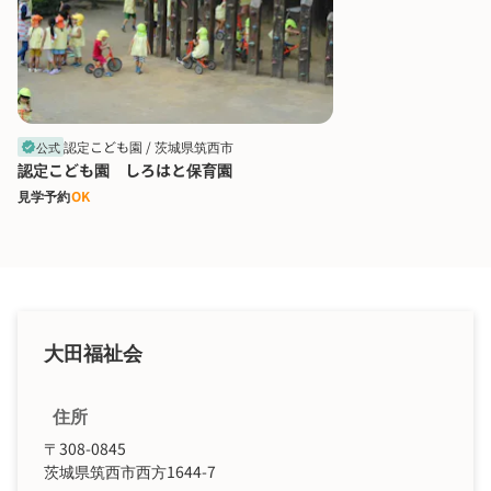
認定こども園 /
茨城県筑西市
公式
verified
認定こども園 しろはと保育園
見学予約
OK
大田福祉会
住所
〒308-0845
茨城県筑西市西方1644-7