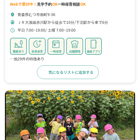
Webで受付中！
見学予約
OK
一時保育相談
OK
青森県むつ市南町9-36
location_on
ＪＲ大湊線赤川駅から徒歩で10分
下北駅から車で6分
train
平日 7:00~19:00
土曜 7:00~19:00
schedule
園庭あり
延長保育
一時保育
自園調理
連絡アプリ
…他29件の特徴あり
気になるリストに追加する
詳細をみる