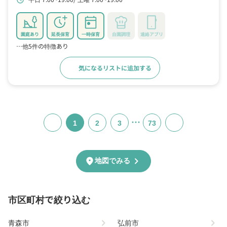
schedule
園庭あり
延長保育
一時保育
自園調理
連絡アプリ
…他5件の特徴あり
気になるリストに追加する
詳細をみる
…
1
2
3
73
chevron_right
location_on
地図でみる
市区町村で絞り込む
chevron_right
chevron_right
青森市
弘前市