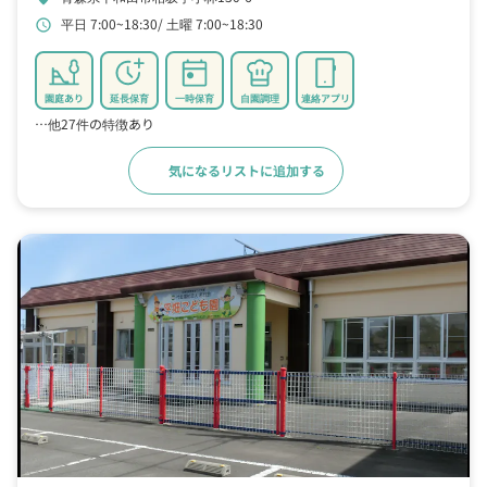
平日 7:00~18:30
土曜 7:00~18:30
schedule
園庭あり
延長保育
一時保育
自園調理
連絡アプリ
…他27件の特徴あり
気になるリストに追加する
詳細をみる