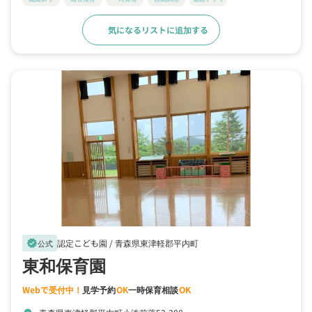
気になるリストに追加する
詳細をみる
認定こども園 /
青森県東津軽郡平内町
verified
公式
東和保育園
Webで受付中！
見学予約
OK
一時保育相談
OK