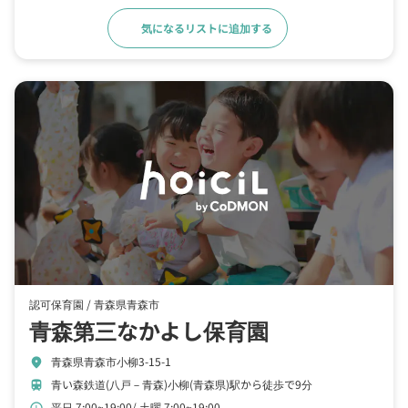
気になるリストに追加する
詳細をみる
認可保育園 /
青森県青森市
青森第三なかよし保育園
青森県青森市小柳3-15-1
location_on
青い森鉄道(八戸－青森)小柳(青森県)駅から徒歩で9分
train
平日 7:00~19:00
土曜 7:00~19:00