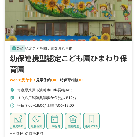
認定こども園 /
青森県八戸市
verified
公式
幼保連携型認定こども園ひまわり保
育園
Webで受付中！
見学予約
OK
一時保育相談
OK
青森県八戸市湊町ホロキ長根8の5
location_on
ＪＲ八戸線陸奥湊駅から徒歩で10分
train
平日 7:00~19:00
土曜 7:00~19:00
schedule
園庭あり
延長保育
一時保育
自園調理
連絡アプリ
…他34件の特徴あり