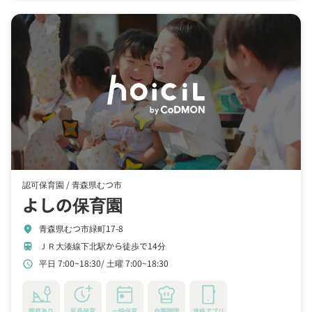
認可保育園 /
青森県むつ市
よしの保育園
青森県むつ市緑町17-8
location_on
ＪＲ大湊線下北駅から徒歩で14分
train
平日 7:00~18:30
土曜 7:00~18:30
schedule
園庭あり
延長保育
一時保育
自園調理
連絡アプリ