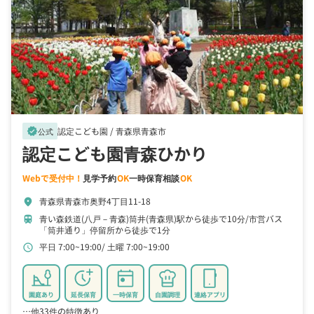
認定こども園 /
青森県青森市
verified
公式
認定こども園青森ひかり
Webで受付中！
見学予約
OK
一時保育相談
OK
青森県青森市奥野4丁目11-18
location_on
青い森鉄道(八戸－青森)筒井(青森県)駅から徒歩で10分
市営バス
train
「筒井通り」停留所から徒歩で1分
平日 7:00~19:00
土曜 7:00~19:00
schedule
園庭あり
延長保育
一時保育
自園調理
連絡アプリ
…他33件の特徴あり