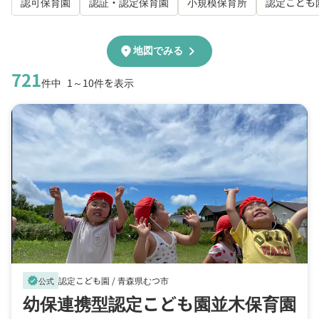
認可保育園
認証・認定保育園
小規模保育所
認定こども
chevron_right
location_on
地図でみる
721
件中
1～10件を表示
認定こども園 /
青森県むつ市
verified
公式
幼保連携型認定こども園並木保育園