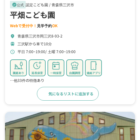
認定こども園 /
青森県三沢市
verified
公式
平畑こども園
Webで受付中！
見学予約
OK
青森県三沢市岡三沢8-93-2
location_on
三沢駅から車で10分
train
平日 7:00~19:00
土曜 7:00~19:00
schedule
園庭あり
延長保育
一時保育
自園調理
連絡アプリ
…他33件の特徴あり
気になるリストに追加する
詳細をみる