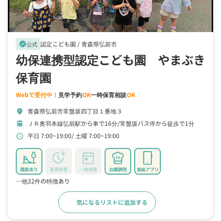
認定こども園 /
青森県弘前市
verified
公式
幼保連携型認定こども園 やまぶき
保育園
Webで受付中！
見学予約
OK
一時保育相談
OK
青森県弘前市常盤坂四丁目１番地３
location_on
ＪＲ奥羽本線弘前駅から車で16分
常盤坂バス停から徒歩で1分
train
平日 7:00~19:00
土曜 7:00~19:00
schedule
園庭あり
延長保育
一時保育
自園調理
連絡アプリ
…他32件の特徴あり
気になるリストに追加する
詳細をみる