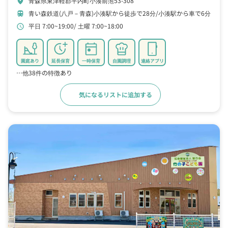
青森県東津軽郡平内町小湊前萢53-308
location_on
青い森鉄道(八戸－青森)小湊駅から徒歩で28分
小湊駅から車で6分
train
平日 7:00~19:00
土曜 7:00~18:00
schedule
園庭あり
延長保育
一時保育
自園調理
連絡アプリ
…他38件の特徴あり
気になるリストに追加する
詳細をみる