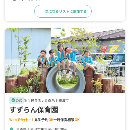
気になるリストに追加する
詳細をみる
認可保育園 /
青森県十和田市
verified
公式
すずらん保育園
Webで受付中！
見学予約
OK
一時保育相談
OK
青森県十和田市相坂字小林130-6
location_on