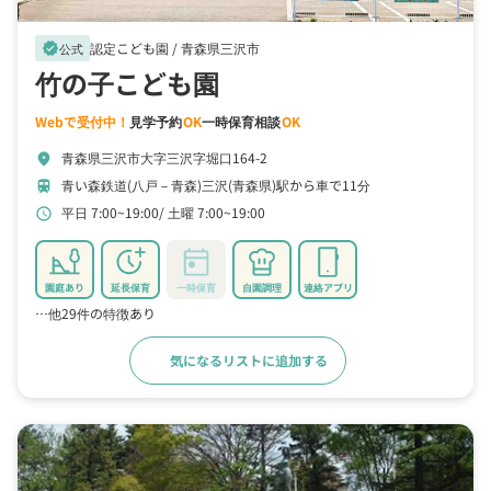
認定こども園 /
青森県三沢市
verified
公式
竹の子こども園
Webで受付中！
見学予約
OK
一時保育相談
OK
青森県三沢市大字三沢字堀口164-2
location_on
青い森鉄道(八戸－青森)三沢(青森県)駅から車で11分
train
平日 7:00~19:00
土曜 7:00~19:00
schedule
園庭あり
延長保育
一時保育
自園調理
連絡アプリ
…他29件の特徴あり
気になるリストに追加する
詳細をみる