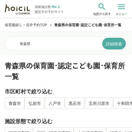
search
menu
No.1
掲載施設数
園見学の予約サイト
地図から探す
メニュー
保育園探し・見学予約TOP
青森県の保育園･認定こども園･保育所一覧
chevron_right
詳細検索
青森県
青森県の保育園･認定こども園･保育所
一覧
市区町村で絞り込む
青森市
弘前市
八戸市
黒石市
五所川原市
十和田
施設形態で絞り込む