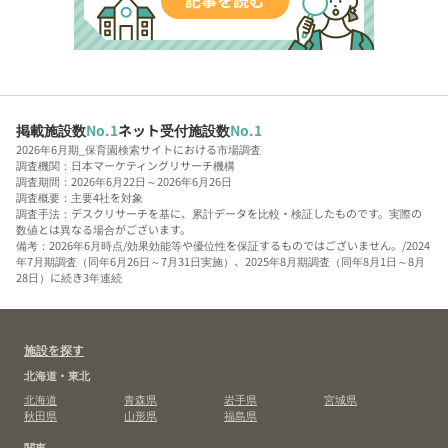
掲載施設数
No.1
ネット受付施設数
No.1
2026年6月期_保育園検索サイトにおける市場調査
調査機関：日本マーケティングリサーチ機構
調査期間：2026年6月22日～2026年6月26日
調査概要：主要4社を対象
調査手法：デスクリサーチを基に、累計データを比較・検証したものです。実際の
数値とは異なる場合がございます。
備考：2026年6月時点/効果効能等や優位性を保証するものではございません。/2024
年7月期調査（同年6月26日～7月31日実施）、2025年8月期調査（同年8月1日～8月
28日）に続き3年連続
施設を探す
北海道・東北
北海道
青森県
岩手県
宮城県
秋田県
山形県
福島県
関東