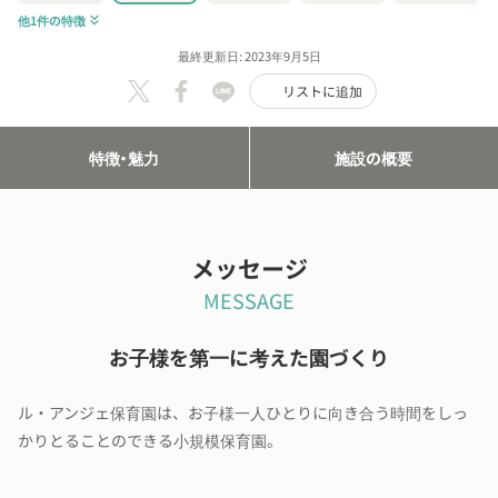
他1件の特徴
keyboard_double_arrow_down
最終更新日: 2023年9月5日
リストに追加
特徴・魅力
施設の概要
メッセージ
MESSAGE
お子様を第一に考えた園づくり
ル・アンジェ保育園は、お子様一人ひとりに向き合う時間をしっ
かりとることのできる小規模保育園。