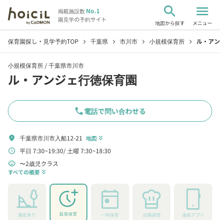
search
menu
No.1
掲載施設数
園見学の予約サイト
地図から探す
メニュー
保育園探し・見学予約TOP
千葉県
市川市
小規模保育所
ル・アン
chevron_right
chevron_right
chevron_right
chevron_right
小規模保育所 /
千葉県市川市
ル・アンジェ行徳保育園
phone
電話で問い合わせる
千葉県市川市入船12-21
location_on
地図
keyboard_double_arrow_down
平日 7:30~19:30
土曜 7:30~18:30
schedule
〜2歳児クラス
child_care
すべての概要
keyboard_double_arrow_down
延長保育
園庭あり
一時保育
自園調理
連絡アプリ