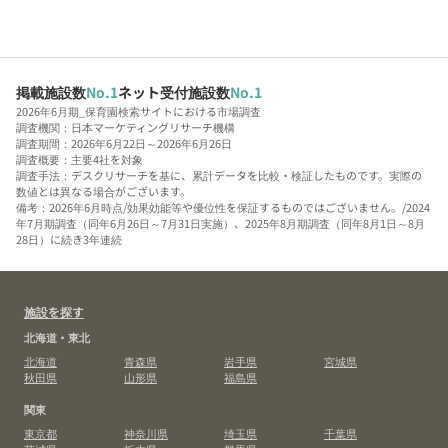
掲載施設数
No.1
ネット受付施設数
No.1
2026年6月期_保育園検索サイトにおける市場調査
調査機関：日本マーケティングリサーチ機構
調査期間：2026年6月22日～2026年6月26日
調査概要：主要4社を対象
調査手法：デスクリサーチを基に、累計データを比較・検証したものです。実際の
数値とは異なる場合がございます。
備考：2026年6月時点/効果効能等や優位性を保証するものではございません。/2024
年7月期調査（同年6月26日～7月31日実施）、2025年8月期調査（同年8月1日～8月
28日）に続き3年連続
施設を探す
北海道・東北
北海道
青森県
岩手県
宮城県
秋田県
山形県
福島県
関東
東京都
神奈川県
埼玉県
千葉県