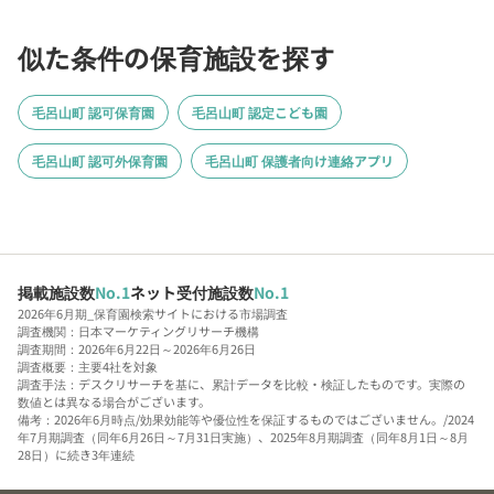
似た条件の保育施設を探す
毛呂山町 認可保育園
毛呂山町 認定こども園
毛呂山町 認可外保育園
毛呂山町 保護者向け連絡アプリ
掲載施設数
No.1
ネット受付施設数
No.1
2026年6月期_保育園検索サイトにおける市場調査
調査機関：日本マーケティングリサーチ機構
調査期間：2026年6月22日～2026年6月26日
調査概要：主要4社を対象
調査手法：デスクリサーチを基に、累計データを比較・検証したものです。実際の
数値とは異なる場合がございます。
備考：2026年6月時点/効果効能等や優位性を保証するものではございません。/2024
年7月期調査（同年6月26日～7月31日実施）、2025年8月期調査（同年8月1日～8月
28日）に続き3年連続