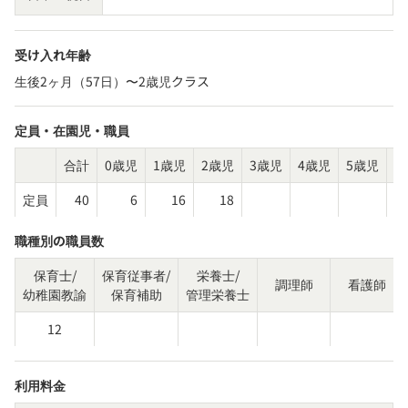
受け入れ年齢
生後2ヶ月（57日）〜2歳児クラス
定員・在園児・職員
合計
0歳児
1歳児
2歳児
3歳児
4歳児
5歳児
そ
定員
40
6
16
18
職種別の職員数
保育士/
保育従事者/
栄養士/
調理師
看護師
幼稚園教諭
保育補助
管理栄養士
12
利用料金