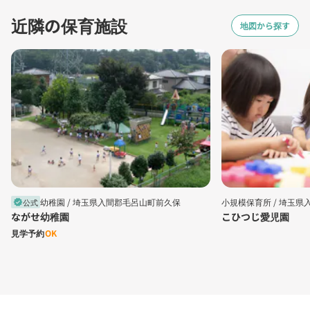
近隣の保育施設
地図から探す
幼稚園 /
埼玉県入間郡毛呂山町前久保
小規模保育所 /
埼玉県
公式
verified
ながせ幼稚園
こひつじ愛児園
見学予約
OK