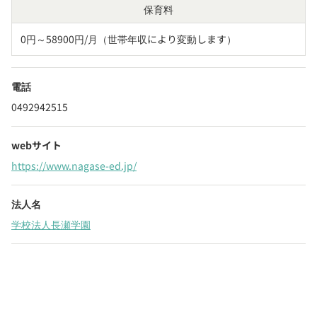
保育料
0円～58900円/月（世帯年収により変動します）
電話
0492942515
webサイト
https://www.nagase-ed.jp/
法人名
学校法人長瀬学園
Webでいつでも受付中！
chevron_right
園見学を予約