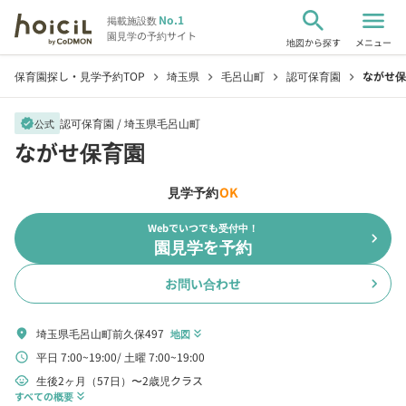
search
menu
No.1
掲載施設数
園見学の予約サイト
地図から探す
メニュー
保育園探し・見学予約TOP
埼玉県
毛呂山町
認可保育園
ながせ保
chevron_right
chevron_right
chevron_right
chevron_right
認可保育園 /
埼玉県毛呂山町
verified
公式
ながせ保育園
見学予約
OK
Webでいつでも受付中！
chevron_right
園見学を予約
お問い合わせ
chevron_right
埼玉県毛呂山町前久保497
location_on
地図
keyboard_double_arrow_down
平日 7:00~19:00
土曜 7:00~19:00
schedule
生後2ヶ月（57日）〜2歳児クラス
child_care
すべての概要
keyboard_double_arrow_down