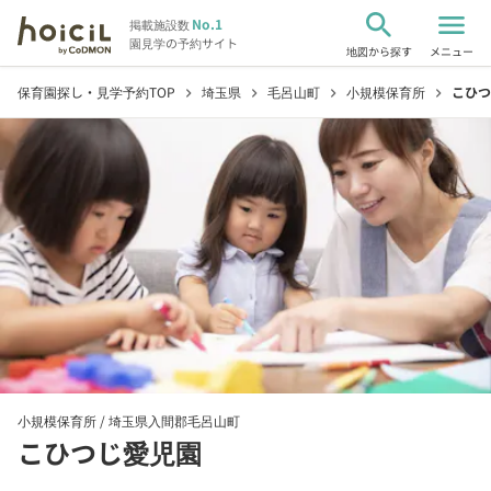
search
menu
No.1
掲載施設数
園見学の予約サイト
地図から探す
メニュー
保育園探し・見学予約TOP
埼玉県
毛呂山町
小規模保育所
こひつ
chevron_right
chevron_right
chevron_right
chevron_right
小規模保育所 /
埼玉県入間郡毛呂山町
こひつじ愛児園