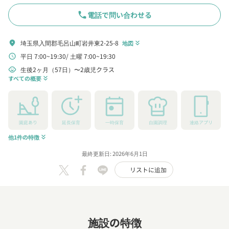
phone
電話で問い合わせる
埼玉県入間郡毛呂山町岩井東2-25-8
location_on
地図
keyboard_double_arrow_down
平日 7:00~19:30
土曜 7:00~19:30
schedule
生後2ヶ月（57日）〜2歳児クラス
child_care
すべての概要
keyboard_double_arrow_down
園庭あり
延長保育
一時保育
自園調理
連絡アプリ
他1件の特徴
keyboard_double_arrow_down
最終更新日: 2026年6月1日
リストに追加
施設の特徴