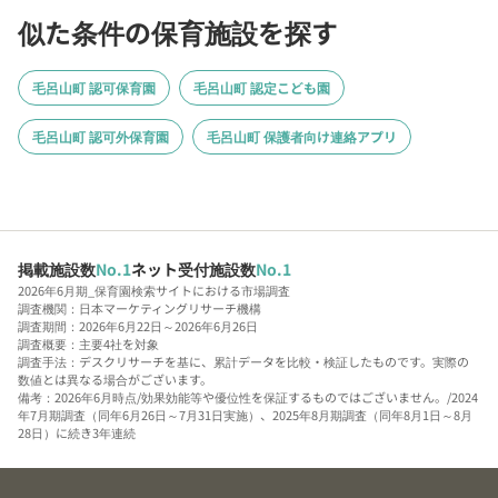
似た条件の保育施設を探す
毛呂山町 認可保育園
毛呂山町 認定こども園
毛呂山町 認可外保育園
毛呂山町 保護者向け連絡アプリ
掲載施設数
No.1
ネット受付施設数
No.1
2026年6月期_保育園検索サイトにおける市場調査
調査機関：日本マーケティングリサーチ機構
調査期間：2026年6月22日～2026年6月26日
調査概要：主要4社を対象
調査手法：デスクリサーチを基に、累計データを比較・検証したものです。実際の
数値とは異なる場合がございます。
備考：2026年6月時点/効果効能等や優位性を保証するものではございません。/2024
年7月期調査（同年6月26日～7月31日実施）、2025年8月期調査（同年8月1日～8月
28日）に続き3年連続