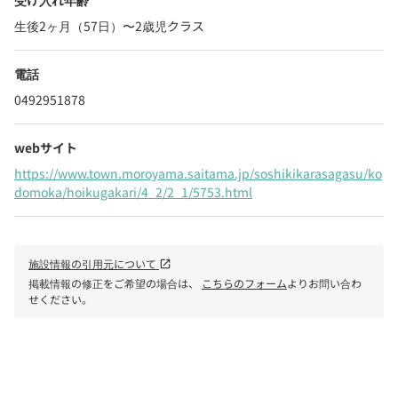
受け入れ年齢
生後2ヶ月（57日）〜2歳児クラス
電話
0492951878
webサイト
https://www.town.moroyama.saitama.jp/soshikikarasagasu/ko
domoka/hoikugakari/4_2/2_1/5753.html
施設情報の引用元について
open_in_new
掲載情報の修正をご希望の場合は、
こちらのフォーム
よりお問い合わ
せください。
phone
電話で問い合わせる