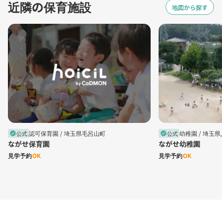
近隣の保育施設
地図から探す
認可保育園 /
埼玉県毛呂山町
幼稚園 /
埼玉県
公式
公式
verified
verified
ながせ保育園
ながせ幼稚園
見学予約
OK
見学予約
OK