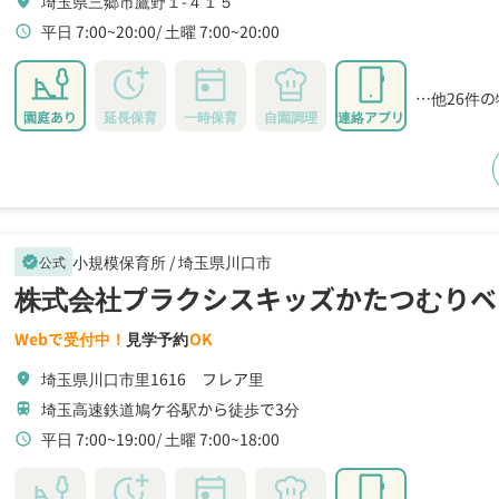
埼玉県三郷市鷹野１-４１５
location_on
平日 7:00~20:00
土曜 7:00~20:00
schedule
…他26件
園庭あり
延長保育
一時保育
自園調理
連絡アプリ
小規模保育所 /
埼玉県川口市
公式
verified
株式会社プラクシスキッズかたつむりベ
Webで受付中！
見学予約
OK
埼玉県川口市里1616 フレア里
location_on
埼玉高速鉄道鳩ケ谷駅から徒歩で3分
train
平日 7:00~19:00
土曜 7:00~18:00
schedule