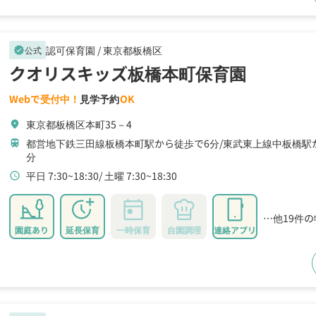
認可保育園 /
東京都板橋区
公式
verified
クオリスキッズ板橋本町保育園
Webで受付中！
見学予約
OK
東京都板橋区本町35－4
location_on
都営地下鉄三田線板橋本町駅から徒歩で6分
東武東上線中板橋駅
train
分
平日 7:30~18:30
土曜 7:30~18:30
schedule
…他19件
園庭あり
延長保育
一時保育
自園調理
連絡アプリ