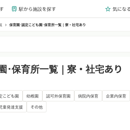
す
駅から施設を探す
気にな
train
grade
覧
保育園･認定こども園･保育所一覧｜寮・社宅あり
chevron_right
園･保育所一覧｜寮・社宅あり
定こども園
幼稚園
認可外保育園
病院内保育
企業内保育
児童発達支援
その他