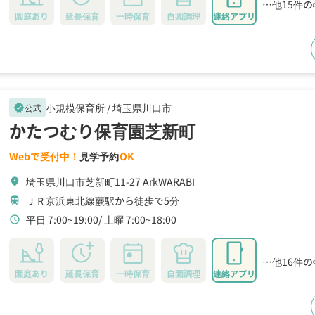
…他15件
園庭あり
延長保育
一時保育
自園調理
連絡アプリ
小規模保育所 /
埼玉県川口市
公式
verified
かたつむり保育園芝新町
Webで受付中！
見学予約
OK
埼玉県川口市芝新町11-27 ArkWARABI
location_on
ＪＲ京浜東北線蕨駅から徒歩で5分
train
平日 7:00~19:00
土曜 7:00~18:00
schedule
…他16件
園庭あり
延長保育
一時保育
自園調理
連絡アプリ