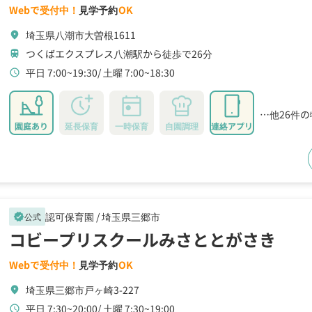
Webで受付中！
見学予約
OK
埼玉県八潮市大曽根1611
location_on
つくばエクスプレス八潮駅から徒歩で26分
train
平日 7:00~19:30
土曜 7:00~18:30
schedule
…他26件
園庭あり
延長保育
一時保育
自園調理
連絡アプリ
認可保育園 /
埼玉県三郷市
公式
verified
コビープリスクールみさととがさき
Webで受付中！
見学予約
OK
埼玉県三郷市戸ヶ崎3-227
location_on
平日 7:30~20:00
土曜 7:30~19:00
schedule