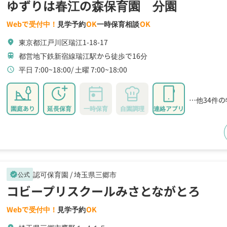
ゆずりは春江の森保育園 分園
Webで受付中！
見学予約
OK
一時保育相談
OK
東京都江戸川区瑞江1-18-17
location_on
都営地下鉄新宿線瑞江駅から徒歩で16分
train
平日 7:00~18:00
土曜 7:00~18:00
schedule
…他34件
園庭あり
延長保育
一時保育
自園調理
連絡アプリ
認可保育園 /
埼玉県三郷市
公式
verified
コビープリスクールみさとながとろ
Webで受付中！
見学予約
OK