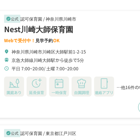
認可保育園 /
神奈川県川崎市
公式
verified
Nest川崎大師保育園
Webで受付中！
見学予約
OK
神奈川県川崎市川崎区大師駅前1-2-15
location_on
京急大師線川崎大師駅から徒歩で5分
train
平日 7:00~20:00
土曜 7:00~20:00
schedule
…他16件
園庭あり
延長保育
一時保育
自園調理
連絡アプリ
認可保育園 /
東京都江戸川区
公式
verified