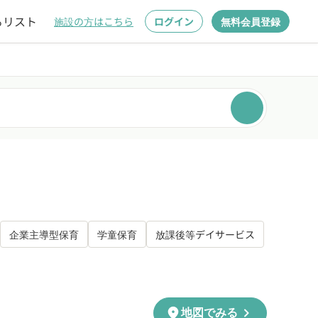
るリスト
施設の方はこちら
ログイン
無料会員登録
企業主導型保育
学童保育
放課後等デイサービス
chevron_right
location_on
地図でみる