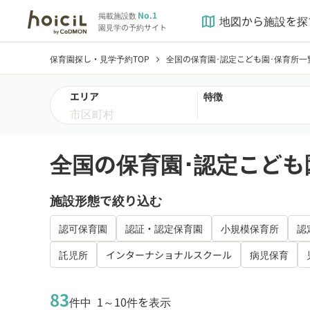
No.1
掲載施設数
地図から施設を探
map
園見学の予約サイト
保育園探し・見学予約TOP
全国の保育園･認定こども園･保育所一
chevron_right
エリア
特徴
全国の保育園･認定こども
施設形態で絞り込む
認可保育園
認証・認定保育園
小規模保育所
認
託児所
インターナショナルスクール
病児保育
83
件中
1～10件を表示