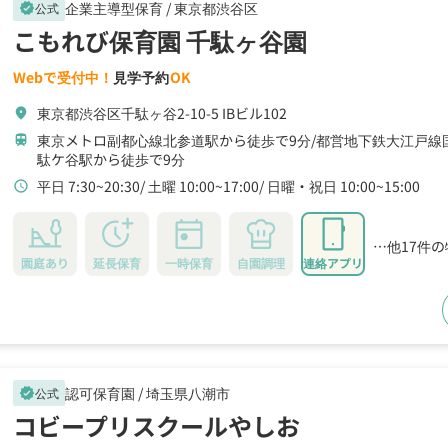
企業主導型保育 /
東京都渋谷区
公式
verified
こもれび保育園 千駄ヶ谷園
Webで受付中！
見学予約
OK
東京都渋谷区千駄ヶ谷2-10-5 IBビル102
location_on
東京メトロ副都心線北参道駅から徒歩で9分
都営地下鉄大江戸線
train
駄ケ谷駅から徒歩で9分
平日 7:30~20:30
土曜 10:00~17:00
日曜・祝日 10:00~15:00
schedule
…他17件
園庭あり
延長保育
一時保育
自園調理
連絡アプリ
認可保育園 /
埼玉県八潮市
公式
verified
コビープリスクールやしお