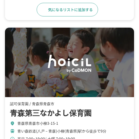
気になるリストに追加する
詳細をみる
認可保育園 /
青森県青森市
青森第三なかよし保育園
青森県青森市小柳3-15-1
location_on
青い森鉄道(八戸－青森)小柳(青森県)駅から徒歩で9分
train
平日 7:00~19:00
土曜 7:00~19:00