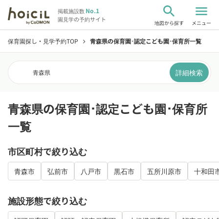
search
menu
No.1
掲載施設数
園見学の予約サイト
地図から探す
メニュー
保育園探し・見学予約TOP
青森県の保育園･認定こども園･保育所一覧
chevron_right
詳細検索
青森県
青森県の保育園･認定こども園･保育所
一覧
市区町村で絞り込む
青森市
弘前市
八戸市
黒石市
五所川原市
十和田
施設形態で絞り込む