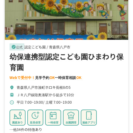
認定こども園 /
青森県八戸市
verified
公式
幼保連携型認定こども園ひまわり保
育園
Webで受付中！
見学予約
OK
一時保育相談
OK
青森県八戸市湊町ホロキ長根8の5
location_on
ＪＲ八戸線陸奥湊駅から徒歩で10分
train
平日 7:00~19:00
土曜 7:00~19:00
schedule
園庭あり
延長保育
一時保育
自園調理
連絡アプリ
…他34件の特徴あり