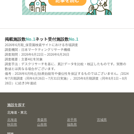
掲載施設数
No.1
ネット受付施設数
No.1
2026年6月期_保育園検索サイトにおける市場調査
調査機関：日本マーケティングリサーチ機構
調査期間：2026年6月22日～2026年6月26日
調査概要：主要4社を対象
調査手法：デスクリサーチを基に、累計データを比較・検証したものです。実際の
数値とは異なる場合がございます。
備考：2026年6月時点/効果効能等や優位性を保証するものではございません。/2024
年7月期調査（同年6月26日～7月31日実施）、2025年8月期調査（同年8月1日～8月
28日）に続き3年連続
施設を探す
北海道・東北
北海道
青森県
岩手県
宮城県
秋田県
山形県
福島県
関東