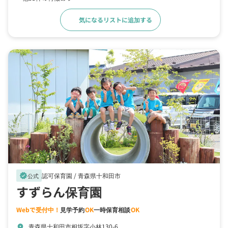
気になるリストに追加する
詳細をみる
認可保育園 /
青森県十和田市
verified
公式
すずらん保育園
Webで受付中！
見学予約
OK
一時保育相談
OK
青森県十和田市相坂字小林130-6
location_on