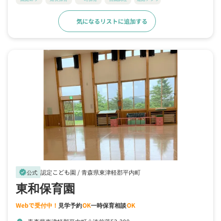
気になるリストに追加する
詳細をみる
認定こども園 /
青森県東津軽郡平内町
verified
公式
東和保育園
Webで受付中！
見学予約
OK
一時保育相談
OK