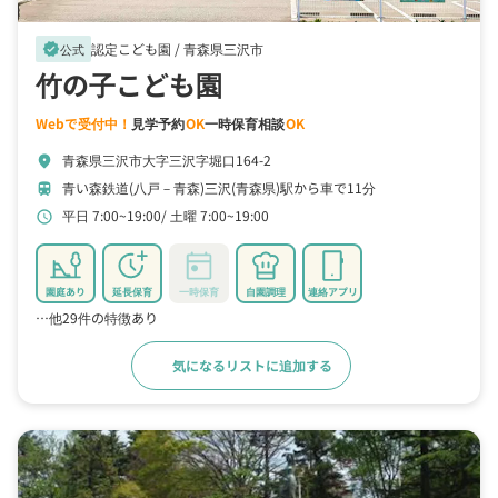
認定こども園 /
青森県三沢市
verified
公式
竹の子こども園
Webで受付中！
見学予約
OK
一時保育相談
OK
青森県三沢市大字三沢字堀口164-2
location_on
青い森鉄道(八戸－青森)三沢(青森県)駅から車で11分
train
平日 7:00~19:00
土曜 7:00~19:00
schedule
園庭あり
延長保育
一時保育
自園調理
連絡アプリ
…他29件の特徴あり
気になるリストに追加する
詳細をみる