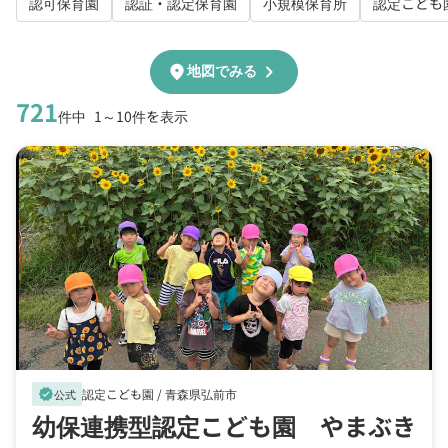
認可保育園
認証・認定保育園
小規模保育所
認定こども
chevron_right
location_on
地図でみる
721
件中
1～10件を表示
認定こども園 /
青森県弘前市
verified
公式
幼保連携型認定こども園 やまぶき