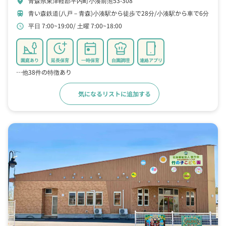
青森県東津軽郡平内町小湊前萢53-308
location_on
青い森鉄道(八戸－青森)小湊駅から徒歩で28分
小湊駅から車で6分
train
平日 7:00~19:00
土曜 7:00~18:00
schedule
園庭あり
延長保育
一時保育
自園調理
連絡アプリ
…他38件の特徴あり
気になるリストに追加する
詳細をみる