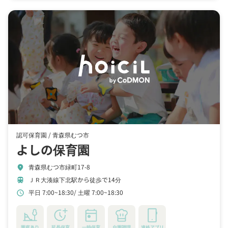
認可保育園 /
青森県むつ市
よしの保育園
青森県むつ市緑町17-8
location_on
ＪＲ大湊線下北駅から徒歩で14分
train
平日 7:00~18:30
土曜 7:00~18:30
schedule
園庭あり
延長保育
一時保育
自園調理
連絡アプリ