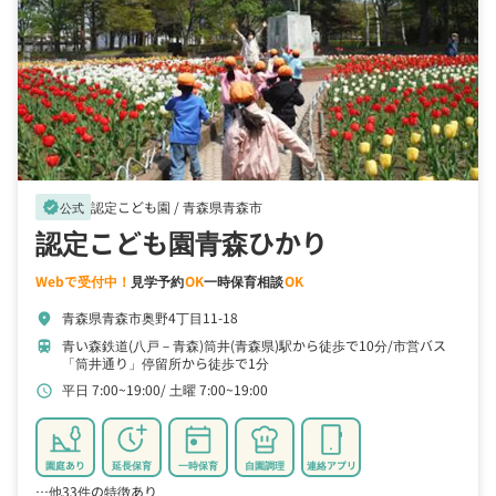
認定こども園 /
青森県青森市
verified
公式
認定こども園青森ひかり
Webで受付中！
見学予約
OK
一時保育相談
OK
青森県青森市奥野4丁目11-18
location_on
青い森鉄道(八戸－青森)筒井(青森県)駅から徒歩で10分
市営バス
train
「筒井通り」停留所から徒歩で1分
平日 7:00~19:00
土曜 7:00~19:00
schedule
園庭あり
延長保育
一時保育
自園調理
連絡アプリ
…他33件の特徴あり