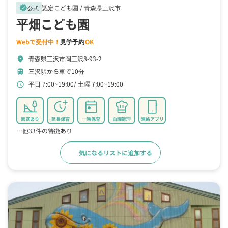
認定こども園 /
青森県三沢市
verified
公式
平畑こども園
Webで受付中！
見学予約
OK
青森県三沢市岡三沢8-93-2
location_on
三沢駅から車で10分
train
平日 7:00~19:00
土曜 7:00~19:00
schedule
園庭あり
延長保育
一時保育
自園調理
連絡アプリ
…他33件の特徴あり
気になるリストに追加する
詳細をみる