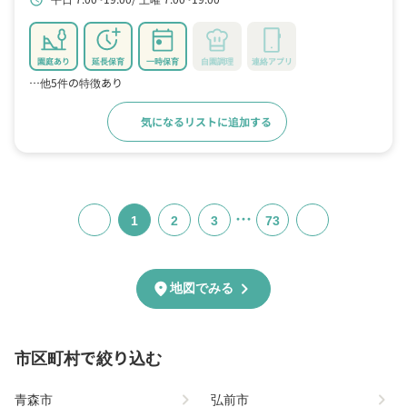
schedule
園庭あり
延長保育
一時保育
自園調理
連絡アプリ
…他5件の特徴あり
気になるリストに追加する
詳細をみる
…
1
2
3
73
chevron_right
location_on
地図でみる
市区町村で絞り込む
chevron_right
chevron_right
青森市
弘前市