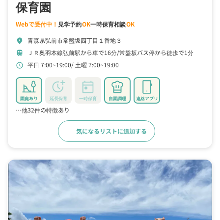
保育園
Webで受付中！
見学予約
OK
一時保育相談
OK
青森県弘前市常盤坂四丁目１番地３
location_on
ＪＲ奥羽本線弘前駅から車で16分
常盤坂バス停から徒歩で1分
train
平日 7:00~19:00
土曜 7:00~19:00
schedule
園庭あり
延長保育
一時保育
自園調理
連絡アプリ
…他32件の特徴あり
気になるリストに追加する
詳細をみる