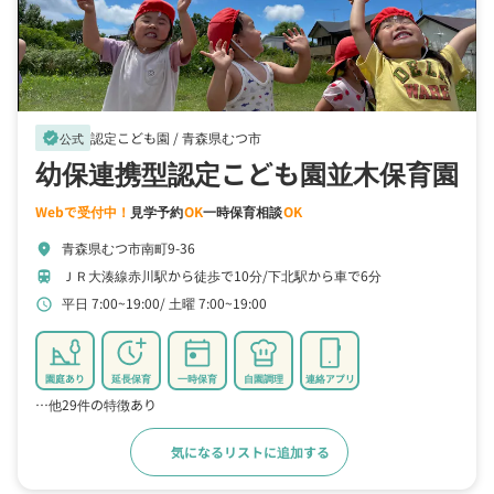
認定こども園 /
青森県むつ市
verified
公式
幼保連携型認定こども園並木保育園
Webで受付中！
見学予約
OK
一時保育相談
OK
青森県むつ市南町9-36
location_on
ＪＲ大湊線赤川駅から徒歩で10分
下北駅から車で6分
train
平日 7:00~19:00
土曜 7:00~19:00
schedule
園庭あり
延長保育
一時保育
自園調理
連絡アプリ
…他29件の特徴あり
気になるリストに追加する
詳細をみる