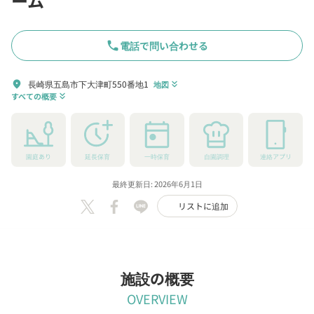
ーム
phone
電話で問い合わせる
長崎県五島市下大津町550番地1
location_on
地図
keyboard_double_arrow_down
すべての概要
keyboard_double_arrow_down
園庭あり
延長保育
一時保育
自園調理
連絡アプリ
最終更新日: 2026年6月1日
リストに追加
施設の概要
OVERVIEW