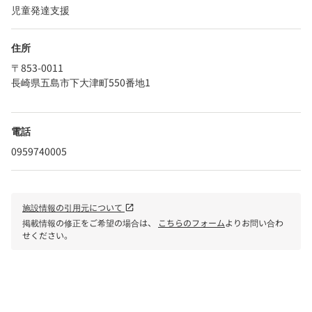
児童発達支援
住所
〒853-0011
長崎県五島市下大津町550番地1
電話
0959740005
施設情報の引用元について
open_in_new
掲載情報の修正をご希望の場合は、
こちらのフォーム
よりお問い合わ
せください。
phone
電話で問い合わせる