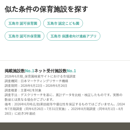
似た条件の保育施設を探す
五島市 認可保育園
五島市 認定こども園
五島市 認可外保育園
五島市 保護者向け連絡アプリ
掲載施設数
No.1
ネット受付施設数
No.1
2026年6月期_保育園検索サイトにおける市場調査
調査機関：日本マーケティングリサーチ機構
調査期間：2026年6月22日～2026年6月26日
調査概要：主要4社を対象
調査手法：デスクリサーチを基に、累計データを比較・検証したものです。実際の
数値とは異なる場合がございます。
備考：2026年6月時点/効果効能等や優位性を保証するものではございません。/2024
年7月期調査（同年6月26日～7月31日実施）、2025年8月期調査（同年8月1日～8月
28日）に続き3年連続