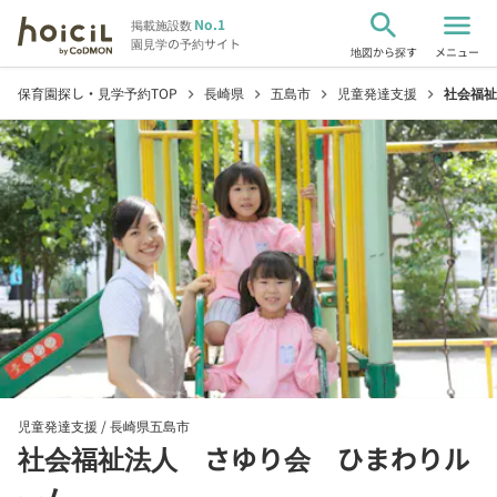
search
menu
No.1
掲載施設数
園見学の予約サイト
地図から探す
メニュー
保育園探し・見学予約TOP
長崎県
五島市
児童発達支援
社会福祉
chevron_right
chevron_right
chevron_right
chevron_right
児童発達支援 /
長崎県五島市
社会福祉法人 さゆり会 ひまわりル