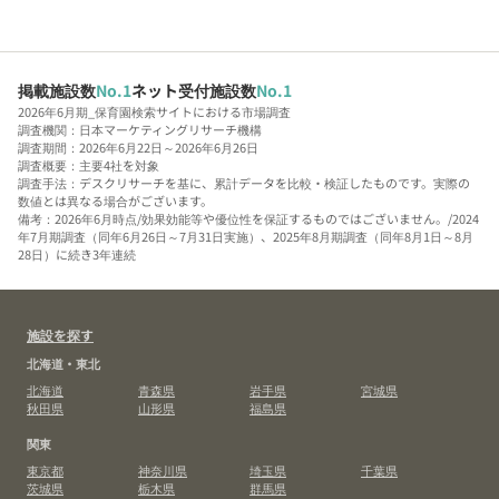
掲載施設数
No.1
ネット受付施設数
No.1
2026年6月期_保育園検索サイトにおける市場調査
調査機関：日本マーケティングリサーチ機構
調査期間：2026年6月22日～2026年6月26日
調査概要：主要4社を対象
調査手法：デスクリサーチを基に、累計データを比較・検証したものです。実際の
数値とは異なる場合がございます。
備考：2026年6月時点/効果効能等や優位性を保証するものではございません。/2024
年7月期調査（同年6月26日～7月31日実施）、2025年8月期調査（同年8月1日～8月
28日）に続き3年連続
施設を探す
北海道・東北
北海道
青森県
岩手県
宮城県
秋田県
山形県
福島県
関東
東京都
神奈川県
埼玉県
千葉県
茨城県
栃木県
群馬県