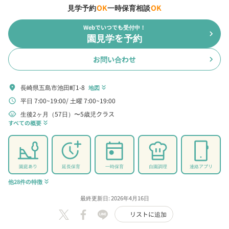
見学予約
OK
一時保育相談
OK
Webでいつでも受付中！
chevron_right
園見学を予約
お問い合わせ
chevron_right
長崎県五島市池田町1-8
location_on
地図
keyboard_double_arrow_down
平日 7:00~19:00
土曜 7:00~19:00
schedule
生後2ヶ月（57日）〜5歳児クラス
child_care
すべての概要
keyboard_double_arrow_down
園庭あり
延長保育
一時保育
自園調理
連絡アプリ
他28件の特徴
keyboard_double_arrow_down
最終更新日: 2026年4月16日
リストに追加