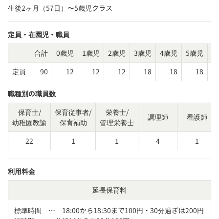
生後2ヶ月（57日）〜5歳児クラス
定員・在園児・職員
合計
0歳児
1歳児
2歳児
3歳児
4歳児
5歳児
そ
定員
90
12
12
12
18
18
18
職種別の職員数
保育士/
保育従事者/
栄養士/
調理師
看護師
幼稚園教諭
保育補助
管理栄養士
22
1
1
4
1
利用料金
延長保育料
標準時間　…　18:00から18:30まで100円・30分過ぎは200円
