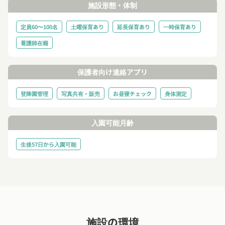
施設形態・体制
定員60〜100名
土曜保育あり
延長保育あり
一時保育あり
看護師在籍
保護者向け連絡アプリ
登降園管理
写真共有・販売
お昼寝チェック
身体測定
入園可能月齢
生後57日から入園可能
施設の環境