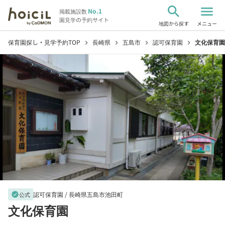
search
menu
No.1
掲載施設数
園見学の予約サイト
地図から探す
メニュー
保育園探し・見学予約TOP
長崎県
五島市
認可保育園
文化保育園
chevron_right
chevron_right
chevron_right
chevron_right
認可保育園 /
長崎県五島市池田町
verified
公式
文化保育園