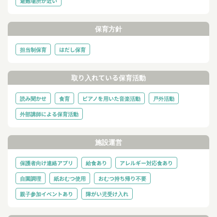
避難場所が近い
保育方針
担当制保育
はだし保育
取り入れている保育活動
読み聞かせ
食育
ピアノを用いた音楽活動
戸外活動
外部講師による保育活動
施設運営
保護者向け連絡アプリ
給食あり
アレルギー対応食あり
自園調理
紙おむつ使用
おむつ持ち帰り不要
親子参加イベントあり
障がい児受け入れ