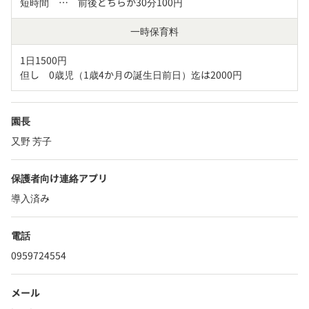
短時間　…　前後どちらか30分100円
一時保育料
1日1500円

但し　0歳児（1歳4か月の誕生日前日）迄は2000円
園長
又野 芳子
保護者向け連絡アプリ
導入済み
電話
0959724554
メール