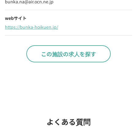
bunka.na@air.ocn.ne.jp
webサイト
https://bunka-hoikuen.jp/
この施設の求人を探す
Webでいつでも受付中！
chevron_right
園見学を予約
よくある質問