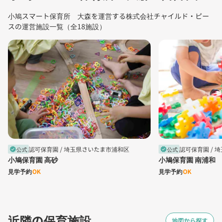
小鳩スマート保育所 大森を運営する株式会社チャイルド・ピー
スの運営施設一覧（全18施設）
認可保育園 /
埼玉県さいたま市浦和区
認可保育園 /
埼
公式
公式
verified
verified
小鳩保育園 高砂
小鳩保育園 南浦和
見学予約
OK
見学予約
OK
近隣の保育施設
地図から探す