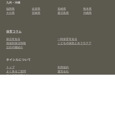
九州・沖縄
福岡県
佐賀県
長崎県
熊本県
大分県
宮崎県
鹿児島県
沖縄県
保育コラム
保活を知る
一時保育を知る
地域別保活情報
こどもの病気とおうちケア
注目の園紹介
ホイシルについて
トップ
利用規約
よくあるご質問
運営会社
個人情報保護方針
お問い合わせについて
求職者・保活者の方はこちら
施設の方はこちら
© 2020-2026 CoDMON, Inc.