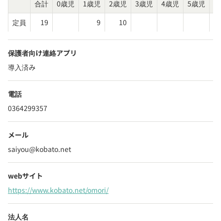
合計
0歳児
1歳児
2歳児
3歳児
4歳児
5歳児
そ
定員
19
9
10
保護者向け連絡アプリ
導入済み
電話
0364299357
メール
saiyou@kobato.net
webサイト
https://www.kobato.net/omori/
法人名