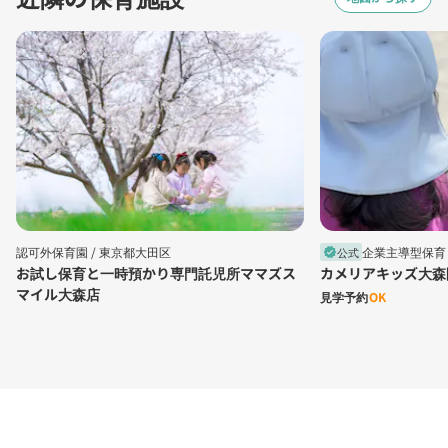
認可外保育園 /
東京都大田区
企業主導型保育 
公式
verified
お試し保育と一時預かり専門託児所ママズス
カメリアキッズ大森
マイル大森店
見学予約
OK