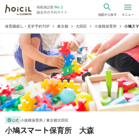
search
menu
No.1
掲載施設数
園見学の予約サイト
地図から探す
メニュー
保育園探し・見学予約TOP
東京都
大田区
小規模保育所
小鳩スマ
chevron_right
chevron_right
chevron_right
chevron_right
小規模保育所 /
東京都大田区
verified
公式
小鳩スマート保育所 大森