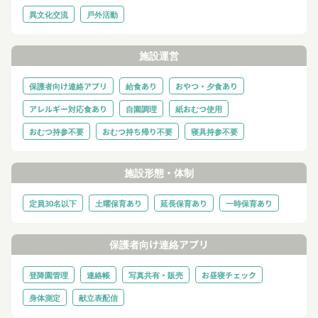
異文化交流
戸外活動
施設運営
保護者向け連絡アプリ
給食あり
おやつ・夕食あり
アレルギー対応食あり
自園調理
紙おむつ使用
おむつ持参不要
おむつ持ち帰り不要
寝具持参不要
施設形態・体制
定員30名以下
土曜保育あり
延長保育あり
一時保育あり
保護者向け連絡アプリ
登降園管理
連絡帳
写真共有・販売
お昼寝チェック
身体測定
献立表配信