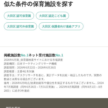
似た条件の保育施設を探す
大田区 認可保育園
大田区 認定こども園
大田区 認可外保育園
大田区 保護者向け連絡アプリ
掲載施設数
No.1
ネット受付施設数
No.1
2026年6月期_保育園検索サイトにおける市場調査
調査機関：日本マーケティングリサーチ機構
調査期間：2026年6月22日～2026年6月26日
調査概要：主要4社を対象
調査手法：デスクリサーチを基に、累計データを比較・検証したものです。実際の
数値とは異なる場合がございます。
備考：2026年6月時点/効果効能等や優位性を保証するものではございません。/2024
年7月期調査（同年6月26日～7月31日実施）、2025年8月期調査（同年8月1日～8月
28日）に続き3年連続
施設を探す