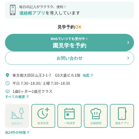
毎日の記入がラクラク、便利！
連絡帳アプリ
を導入しています
見学予約
OK
Webでいつでも受付中！
chevron_right
園見学を予約
お問い合わせ
chevron_right
東京都大田区山王3-1-7 GS大森ビル1階
location_on
地図
keyboard_double_arrow_down
平日 7:30~18:30
土曜 7:30~18:30
schedule
1歳0ヶ月〜2歳児クラス
child_care
すべての概要
keyboard_double_arrow_down
延長保育
一時保育
自園調理
連絡アプリ
園庭あり
他24件の特徴
keyboard_double_arrow_down