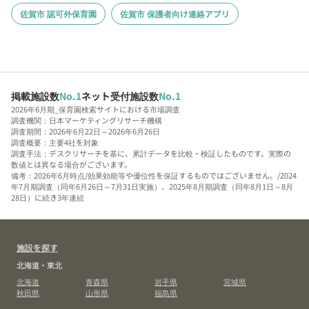
佐賀市 認可外保育園
佐賀市 保護者向け連絡アプリ
掲載施設数
No.1
ネット受付施設数
No.1
2026年6月期_保育園検索サイトにおける市場調査
調査機関：日本マーケティングリサーチ機構
調査期間：2026年6月22日～2026年6月26日
調査概要：主要4社を対象
調査手法：デスクリサーチを基に、累計データを比較・検証したものです。実際の
数値とは異なる場合がございます。
備考：2026年6月時点/効果効能等や優位性を保証するものではございません。/2024
年7月期調査（同年6月26日～7月31日実施）、2025年8月期調査（同年8月1日～8月
28日）に続き3年連続
施設を探す
北海道・東北
北海道
青森県
岩手県
宮城県
秋田県
山形県
福島県