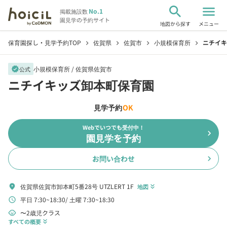
search
menu
No.1
掲載施設数
園見学の予約サイト
地図から探す
メニュー
保育園探し・見学予約TOP
佐賀県
佐賀市
小規模保育所
ニチイキ
chevron_right
chevron_right
chevron_right
chevron_right
小規模保育所 /
佐賀県佐賀市
verified
公式
ニチイキッズ卸本町保育園
見学予約
OK
Webでいつでも受付中！
chevron_right
園見学を予約
お問い合わせ
chevron_right
佐賀県佐賀市卸本町5番28号 UTZLERT 1F
location_on
地図
keyboard_double_arrow_down
平日 7:30~18:30
土曜 7:30~18:30
schedule
〜2歳児クラス
child_care
すべての概要
keyboard_double_arrow_down