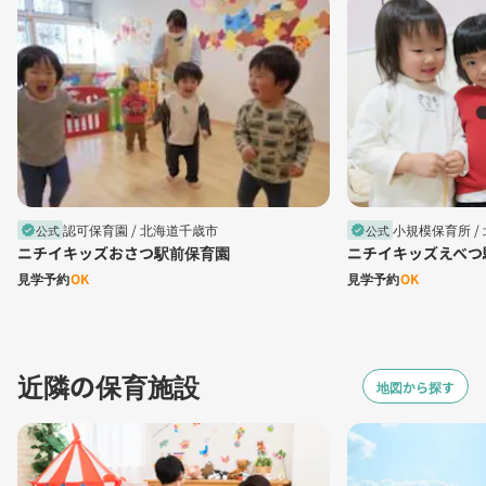
認可保育園 /
北海道千歳市
小規模保育所 /
公式
公式
verified
verified
ニチイキッズおさつ駅前保育園
ニチイキッズえべつ
見学予約
OK
見学予約
OK
近隣の保育施設
地図から探す