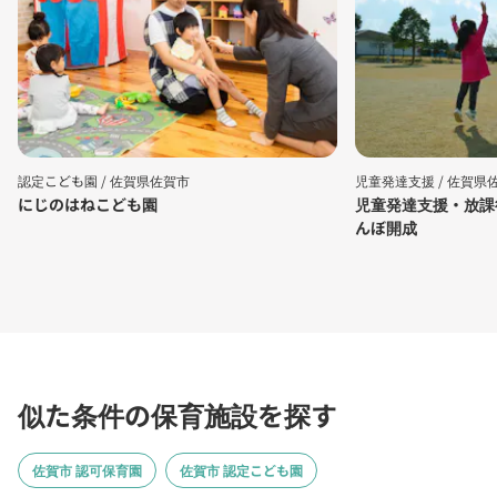
認定こども園 /
佐賀県佐賀市
児童発達支援 /
佐賀県
にじのはねこども園
児童発達支援・放課
んぼ開成
似た条件の保育施設を探す
佐賀市 認可保育園
佐賀市 認定こども園