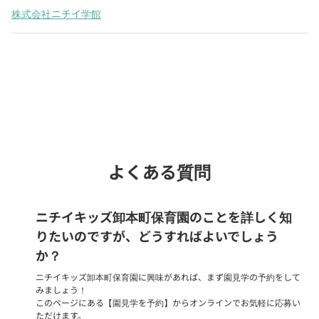
株式会社ニチイ学館
Webでいつでも受付中！
chevron_right
園見学を予約
よくある質問
ニチイキッズ卸本町保育園のことを詳しく知
りたいのですが、どうすればよいでしょう
か？
ニチイキッズ卸本町保育園に興味があれば、まず園見学の予約をして
みましょう！
このページにある【園見学を予約】からオンラインでお気軽に応募い
ただけます。