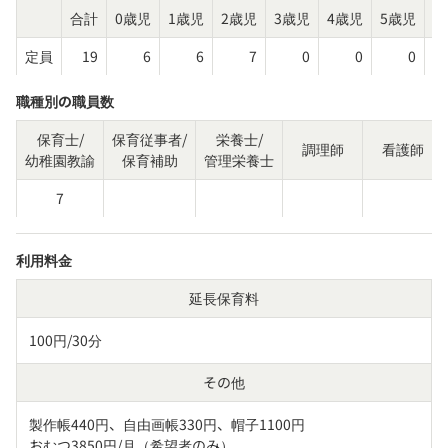
合計
0歳児
1歳児
2歳児
3歳児
4歳児
5歳児
そ
定員
19
6
6
7
0
0
0
職種別の職員数
保育士/
保育従事者/
栄養士/
調理師
看護師
幼稚園教諭
保育補助
管理栄養士
7
利用料金
延長保育料
100円/30分
その他
製作帳440円、自由画帳330円、帽子1100円　

おむつ3850円/月（希望者のみ）
