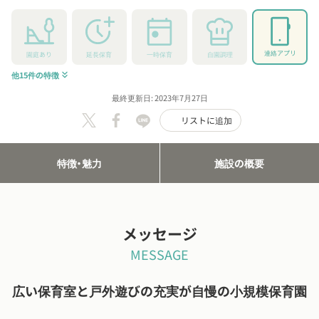
連絡アプリ
園庭あり
延長保育
一時保育
自園調理
他15件の特徴
keyboard_double_arrow_down
最終更新日: 2023年7月27日
リストに追加
特徴・魅力
施設の概要
メッセージ
MESSAGE
広い保育室と戸外遊びの充実が自慢の小規模保育園