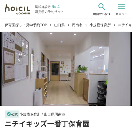
search
menu
No.1
掲載施設数
園見学の予約サイト
地図から探す
メニュー
保育園探し・見学予約TOP
山口県
周南市
小規模保育所
ニチイキ
chevron_right
chevron_right
chevron_right
chevron_right
小規模保育所 /
山口県周南市
verified
公式
ニチイキッズ一番丁保育園