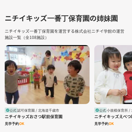
ニチイキッズ一番丁保育園の姉妹園
ニチイキッズ一番丁保育園を運営する株式会社ニチイ学館の運営
施設一覧（全108施設）
認可保育園 /
北海道千歳市
小規模保育所 /
公式
公式
verified
verified
ニチイキッズおさつ駅前保育園
ニチイキッズえべつ
見学予約
OK
見学予約
OK