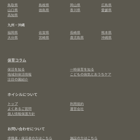
鳥取県
島根県
岡山県
広島県
山口県
徳島県
香川県
愛媛県
高知県
九州・沖縄
福岡県
佐賀県
長崎県
熊本県
大分県
宮崎県
鹿児島県
沖縄県
保育コラム
保活を知る
一時保育を知る
地域別保活情報
こどもの病気とおうちケア
注目の園紹介
ホイシルについて
トップ
利用規約
よくあるご質問
運営会社
個人情報保護方針
お問い合わせについて
求職者・保活者の方はこちら
施設の方はこちら