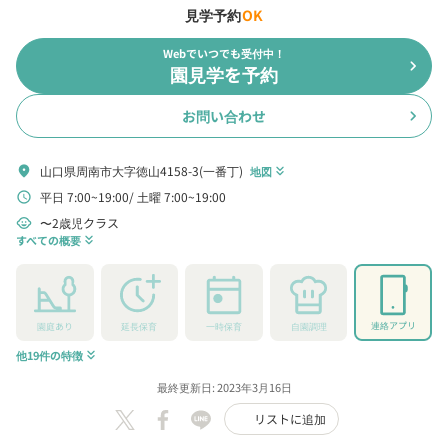
見学予約
OK
Webでいつでも受付中！
chevron_right
園見学を予約
お問い合わせ
chevron_right
山口県周南市大字徳山4158-3(一番丁)
location_on
地図
keyboard_double_arrow_down
平日 7:00~19:00
土曜 7:00~19:00
schedule
〜2歳児クラス
child_care
すべての概要
keyboard_double_arrow_down
連絡アプリ
園庭あり
延長保育
一時保育
自園調理
他19件の特徴
keyboard_double_arrow_down
最終更新日: 2023年3月16日
リストに追加