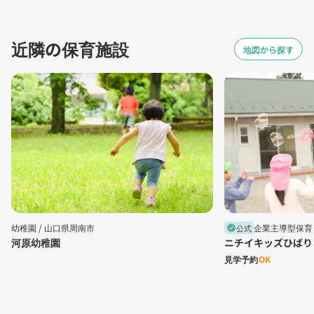
近隣の保育施設
地図から探す
幼稚園 /
山口県周南市
企業主導型保育 
公式
verified
河原幼稚園
ニチイキッズひばり
見学予約
OK