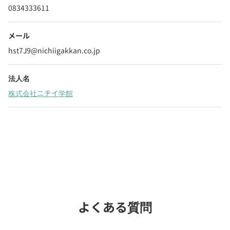
0834333611
メール
hst7J9@nichiigakkan.co.jp
法人名
株式会社ニチイ学館
Webでいつでも受付中！
chevron_right
園見学を予約
よくある質問