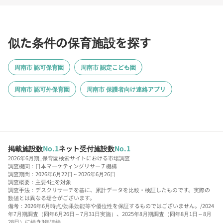
似た条件の保育施設を探す
周南市 認可保育園
周南市 認定こども園
周南市 認可外保育園
周南市 保護者向け連絡アプリ
掲載施設数
No.1
ネット受付施設数
No.1
2026年6月期_保育園検索サイトにおける市場調査
調査機関：日本マーケティングリサーチ機構
調査期間：2026年6月22日～2026年6月26日
調査概要：主要4社を対象
調査手法：デスクリサーチを基に、累計データを比較・検証したものです。実際の
数値とは異なる場合がございます。
備考：2026年6月時点/効果効能等や優位性を保証するものではございません。/2024
年7月期調査（同年6月26日～7月31日実施）、2025年8月期調査（同年8月1日～8月
28日）に続き3年連続