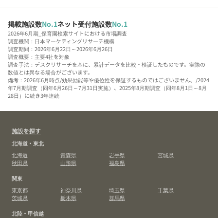
掲載施設数
No.1
ネット受付施設数
No.1
2026年6月期_保育園検索サイトにおける市場調査
調査機関：日本マーケティングリサーチ機構
調査期間：2026年6月22日～2026年6月26日
調査概要：主要4社を対象
調査手法：デスクリサーチを基に、累計データを比較・検証したものです。実際の
数値とは異なる場合がございます。
備考：2026年6月時点/効果効能等や優位性を保証するものではございません。/2024
年7月期調査（同年6月26日～7月31日実施）、2025年8月期調査（同年8月1日～8月
28日）に続き3年連続
施設を探す
北海道・東北
北海道
青森県
岩手県
宮城県
秋田県
山形県
福島県
関東
東京都
神奈川県
埼玉県
千葉県
茨城県
栃木県
群馬県
北陸・甲信越