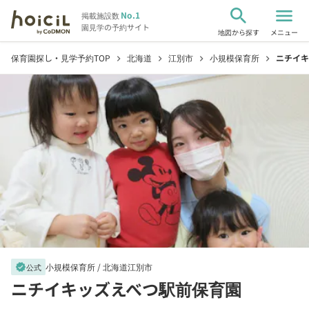
search
menu
No.1
掲載施設数
園見学の予約サイト
地図から探す
メニュー
保育園探し・見学予約TOP
北海道
江別市
小規模保育所
ニチイキ
chevron_right
chevron_right
chevron_right
chevron_right
小規模保育所 /
北海道江別市
verified
公式
ニチイキッズえべつ駅前保育園