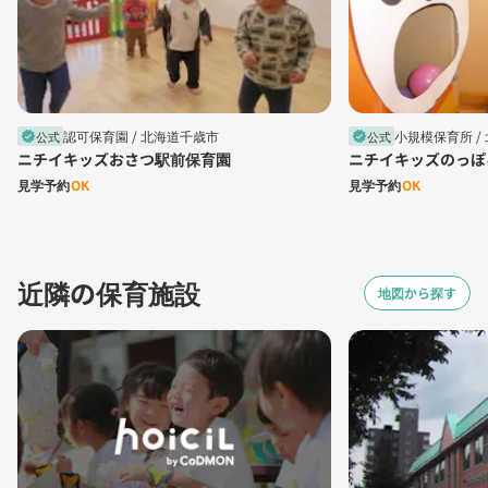
認可保育園 /
北海道千歳市
小規模保育所 /
公式
公式
verified
verified
ニチイキッズおさつ駅前保育園
ニチイキッズのっぽ
見学予約
OK
見学予約
OK
近隣の保育施設
地図から探す