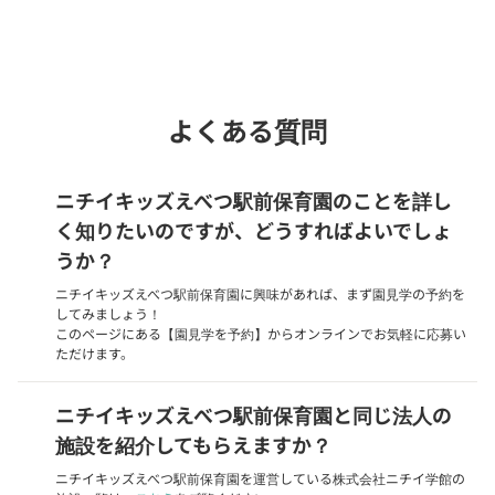
Webでいつでも受付中！
chevron_right
園見学を予約
よくある質問
ニチイキッズえべつ駅前保育園のことを詳し
く知りたいのですが、どうすればよいでしょ
うか？
ニチイキッズえべつ駅前保育園に興味があれば、まず園見学の予約を
してみましょう！
このページにある【園見学を予約】からオンラインでお気軽に応募い
ただけます。
ニチイキッズえべつ駅前保育園と同じ法人の
施設を紹介してもらえますか？
ニチイキッズえべつ駅前保育園を運営している株式会社ニチイ学館の