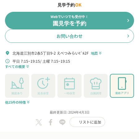
見学予約
OK
Webでいつでも受付中！
chevron_right
園見学を予約
お問い合わせ
chevron_right
北海道江別市2条5丁目9-2 えべつみらいﾋﾞﾙ2F
location_on
地図
keyboard_double_arrow_down
平日 7:15~19:15
土曜 7:15~19:15
schedule
すべての概要
keyboard_double_arrow_down
連絡アプリ
園庭あり
延長保育
一時保育
自園調理
他15件の特徴
keyboard_double_arrow_down
最終更新日: 2024年4月3日
リストに追加