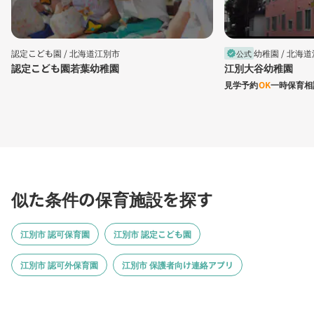
認定こども園 /
北海道江別市
幼稚園 /
北海道
公式
verified
認定こども園若葉幼稚園
江別大谷幼稚園
見学予約
OK
一時保育相
似た条件の保育施設を探す
江別市 認可保育園
江別市 認定こども園
江別市 認可外保育園
江別市 保護者向け連絡アプリ