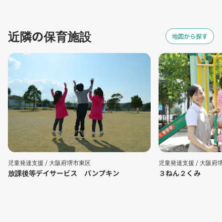
近隣の保育施設
地図から探す
児童発達支援 /
大阪府堺市東区
児童発達支援 /
大阪府
放課後等デイサービス パンプキン
３ねん２くみ