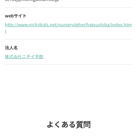
webサイト
http://www.nichiikids.net/nursery/other/hatsushiba/index.htm
l
法人名
株式会社ニチイ学館
Webでいつでも受付中！
chevron_right
園見学を予約
よくある質問