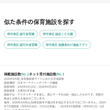
似た条件の保育施設を探す
堺市東区 認可保育園
堺市東区 認定こども園
堺市東区 認可外保育園
堺市東区 保護者向け連絡アプリ
掲載施設数
No.1
ネット受付施設数
No.1
2026年6月期_保育園検索サイトにおける市場調査
調査機関：日本マーケティングリサーチ機構
調査期間：2026年6月22日～2026年6月26日
調査概要：主要4社を対象
調査手法：デスクリサーチを基に、累計データを比較・検証したものです。実際の
数値とは異なる場合がございます。
備考：2026年6月時点/効果効能等や優位性を保証するものではございません。/2024
年7月期調査（同年6月26日～7月31日実施）、2025年8月期調査（同年8月1日～8月
28日）に続き3年連続