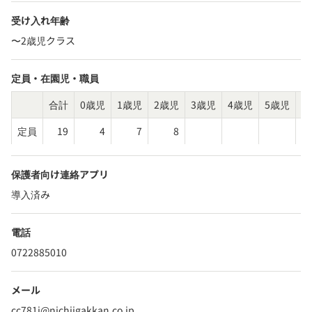
受け入れ年齢
〜2歳児クラス
定員・在園児・職員
合計
0歳児
1歳児
2歳児
3歳児
4歳児
5歳児
そ
定員
19
4
7
8
保護者向け連絡アプリ
導入済み
電話
0722885010
メール
cc781j@nichiigakkan.co.jp