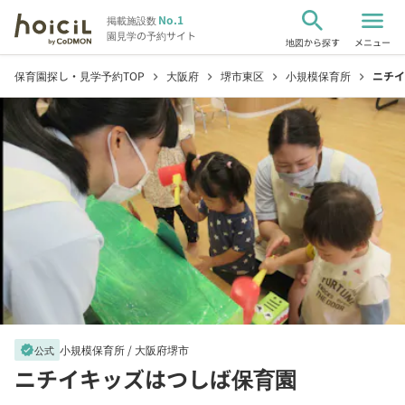
search
menu
No.1
掲載施設数
園見学の予約サイト
地図から探す
メニュー
保育園探し・見学予約TOP
大阪府
堺市東区
小規模保育所
ニチイ
chevron_right
chevron_right
chevron_right
chevron_right
小規模保育所 /
大阪府堺市
verified
公式
ニチイキッズはつしば保育園