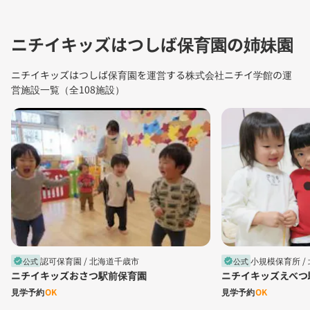
ニチイキッズはつしば保育園の姉妹園
ニチイキッズはつしば保育園を運営する株式会社ニチイ学館の運
営施設一覧（全108施設）
認可保育園 /
北海道千歳市
小規模保育所 /
公式
公式
verified
verified
ニチイキッズおさつ駅前保育園
ニチイキッズえべつ
見学予約
OK
見学予約
OK