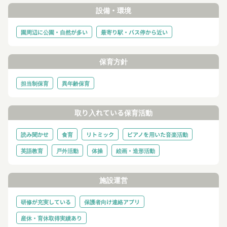
設備・環境
園周辺に公園・自然が多い
最寄り駅・バス停から近い
保育方針
担当制保育
異年齢保育
取り入れている保育活動
読み聞かせ
食育
リトミック
ピアノを用いた音楽活動
英語教育
戸外活動
体操
絵画・造形活動
施設運営
研修が充実している
保護者向け連絡アプリ
産休・育休取得実績あり