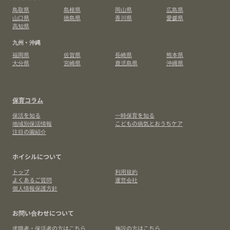
鳥取県
島根県
岡山県
広島県
山口県
徳島県
香川県
愛媛県
高知県
九州・沖縄
福岡県
佐賀県
長崎県
熊本県
大分県
宮崎県
鹿児島県
沖縄県
保育コラム
保活を知る
一時保育を知る
地域別保活情報
こどもの病気とおうちケア
注目の園紹介
ホイシルについて
トップ
利用規約
よくあるご質問
運営会社
個人情報保護方針
お問い合わせについて
求職者・保活者の方はこちら
施設の方はこちら