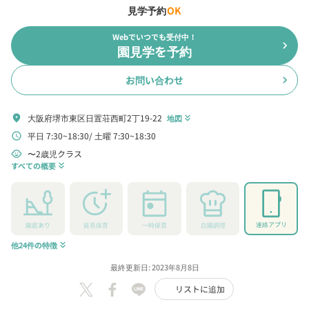
見学予約
OK
Webでいつでも受付中！
chevron_right
園見学を予約
お問い合わせ
chevron_right
大阪府堺市東区日置荘西町2丁19-22
location_on
地図
keyboard_double_arrow_down
平日 7:30~18:30
土曜 7:30~18:30
schedule
〜2歳児クラス
child_care
すべての概要
keyboard_double_arrow_down
連絡アプリ
園庭あり
延長保育
一時保育
自園調理
他24件の特徴
keyboard_double_arrow_down
最終更新日: 2023年8月8日
リストに追加