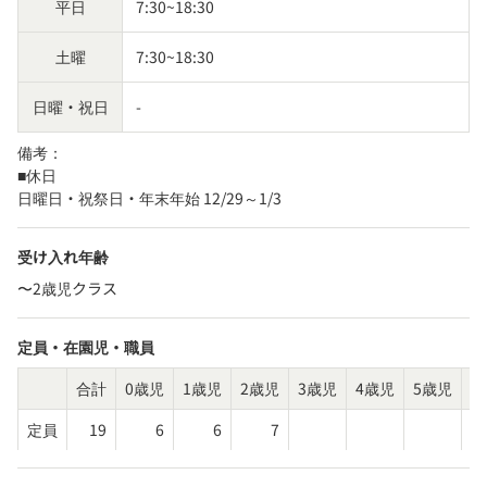
平日
7:30~18:30
土曜
7:30~18:30
日曜・祝日
-
備考：
■休日

日曜日・祝祭日・年末年始 12/29～1/3
受け入れ年齢
〜2歳児クラス
定員・在園児・職員
合計
0歳児
1歳児
2歳児
3歳児
4歳児
5歳児
そ
定員
19
6
6
7