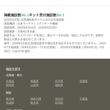
掲載施設数
No.1
ネット受付施設数
No.1
2026年6月期_保育園検索サイトにおける市場調査
調査機関：日本マーケティングリサーチ機構
調査期間：2026年6月22日～2026年6月26日
調査概要：主要4社を対象
調査手法：デスクリサーチを基に、累計データを比較・検証したものです。実際の
数値とは異なる場合がございます。
備考：2026年6月時点/効果効能等や優位性を保証するものではございません。/2024
年7月期調査（同年6月26日～7月31日実施）、2025年8月期調査（同年8月1日～8月
28日）に続き3年連続
施設を探す
北海道・東北
北海道
青森県
岩手県
宮城県
秋田県
山形県
福島県
関東
東京都
神奈川県
埼玉県
千葉県
茨城県
栃木県
群馬県