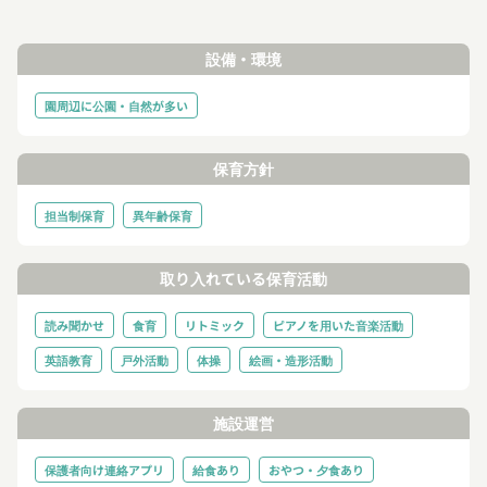
設備・環境
園周辺に公園・自然が多い
保育方針
担当制保育
異年齢保育
取り入れている保育活動
読み聞かせ
食育
リトミック
ピアノを用いた音楽活動
英語教育
戸外活動
体操
絵画・造形活動
施設運営
保護者向け連絡アプリ
給食あり
おやつ・夕食あり