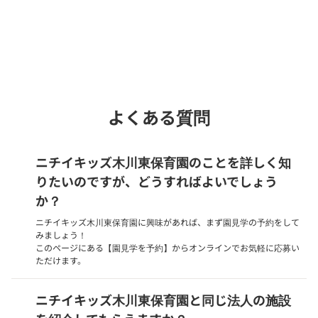
Webでいつでも受付中！
chevron_right
園見学を予約
よくある質問
ニチイキッズ木川東保育園のことを詳しく知
りたいのですが、どうすればよいでしょう
か？
ニチイキッズ木川東保育園に興味があれば、まず園見学の予約をして
みましょう！
このページにある【園見学を予約】からオンラインでお気軽に応募い
ただけます。
ニチイキッズ木川東保育園と同じ法人の施設