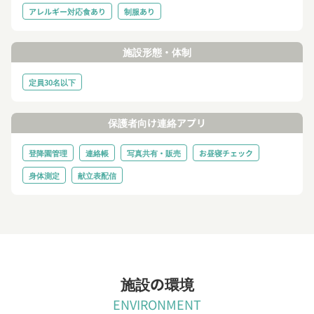
アレルギー対応食あり
制服あり
施設形態・体制
定員30名以下
保護者向け連絡アプリ
登降園管理
連絡帳
写真共有・販売
お昼寝チェック
身体測定
献立表配信
施設の環境
ENVIRONMENT