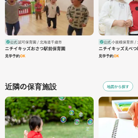
認可保育園 /
北海道千歳市
小規模保育所 /
公式
公式
verified
verified
ニチイキッズおさつ駅前保育園
ニチイキッズえべつ
見学予約
OK
見学予約
OK
近隣の保育施設
地図から探す