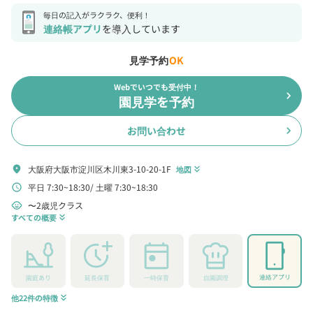
毎日の記入がラクラク、便利！
連絡帳アプリ
を導入しています
見学予約
OK
Webでいつでも受付中！
chevron_right
園見学を予約
お問い合わせ
chevron_right
大阪府大阪市淀川区木川東3-10-20-1F
location_on
地図
keyboard_double_arrow_down
平日 7:30~18:30
土曜 7:30~18:30
schedule
〜2歳児クラス
child_care
すべての概要
keyboard_double_arrow_down
連絡アプリ
園庭あり
延長保育
一時保育
自園調理
他22件の特徴
keyboard_double_arrow_down