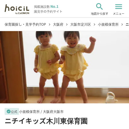
search
menu
No.1
掲載施設数
園見学の予約サイト
地図から探す
メニュー
保育園探し・見学予約TOP
大阪府
大阪市淀川区
小規模保育所
ニ
chevron_right
chevron_right
chevron_right
chevron_right
小規模保育所 /
大阪府大阪市
verified
公式
ニチイキッズ木川東保育園